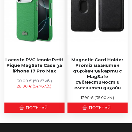
Lacoste PVC Iconic Petit
Magnetic Card Holder
Piqué MagSafe Case за
Promiz магнитен
iPhone 17 Pro Max
държач за карти с
MagSafe
30.00 €
(58.67 лв.)
съвместимост и
28.00 €
(54.76 лв.)
елегантен дизайн
17.90 €
(35.00 лв.)
ПОРЪЧАЙ
ПОРЪЧАЙ