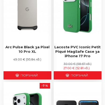
Arc Pulse Black за Pixel
Lacoste PVC Iconic Petit
10 Pro XL
Piqué MagSafe Case за
iPhone 17 Pro
49.00 €
(95.84 лв.)
30.00 €
(58.67 лв.)
27.00 €
(52.81 лв.)
ПОРЪЧАЙ
ПОРЪЧАЙ
-7 %