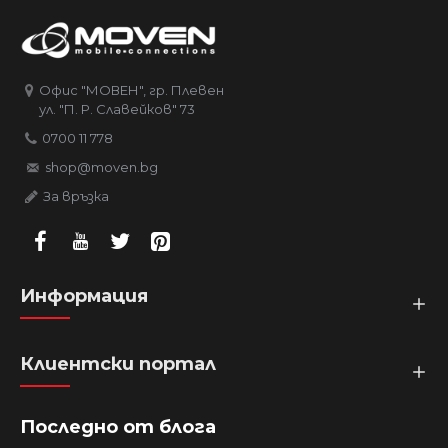
Офис "МОВЕН", гр. Плевен
ул. "П. Р. Славейков" 73
0700 11 778
shop@moven.bg
За връзка
Информация
Клиентски портал
Последно от блога