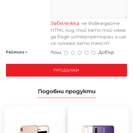
Забележка:
не въвеждайте
HTML код, тъй като той няма
да бъде интерпретиран, а ще
се покаже като текст!
Лош
Добър
Рейтинг
ПРОДЪЛЖИ
Подобни продукти