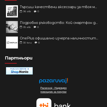
Търсиш качествени аксесоари за твоя модел? Как правилно да защитим новия си смартфон: Ръководство за аксесоари през 2026 г.
06
авг
0
Подробно ръководство: Кой смартфон да купиш през 2026 г.?
05
авг
0
OnePlus официално изчерпа наличностите си от телефони на основни пазари
30
юли
0
Партньори
Pazaruvaj - Надежден
помощник за покупки