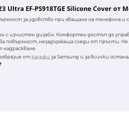
 Ultra EF-PS918TGE Silicone Cover от 
върхност за удобство при хващане на телефона и
н с изчистен дизайн. Комфортен достъп до управ
ва повърхност, незадържаща следи от пръсти. Н
т надраскване.
ообразие от
калъфи
за Samsung и за всички остан
?