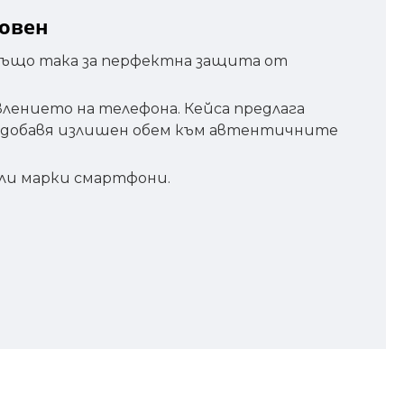
Мовен
 също така за перфектна защита от
лението на телефона. Кейса предлага
е добавя излишен обем към автентичните
али марки смартфони.