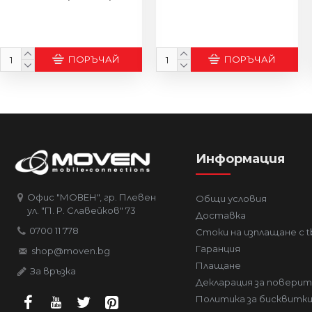
ПОРЪЧАЙ
ПОРЪЧАЙ
Информация
Офис "МОВЕН", гр. Плевен
Общи условия
ул. "П. Р. Славейков" 73
Доставка
0700 11 778
Стоки на изплащане с t
Гаранция
shop@moven.bg
Плащане
За връзка
Декларация за повери
Политика за бисквитк