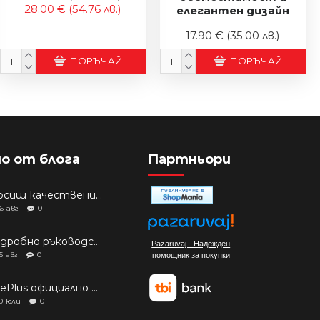
28.00 €
(54.76 лв.)
елегантен дизайн
17.90 €
(35.00 лв.)
ПОРЪЧАЙ
ПОРЪЧАЙ
о от блога
Партньори
Търсиш качествени аксесоари за твоя модел? Как правилно да защитим новия си смартфон: Ръководство за аксесоари през 2026 г.
6
авг
0
Подробно ръководство: Кой смартфон да купиш през 2026 г.?
Pazaruvaj - Надежден
5
авг
0
помощник за покупки
OnePlus официално изчерпа наличностите си от телефони на основни пазари
0
юли
0