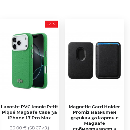
-7 %
Lacoste PVC Iconic Petit
Magnetic Card Holder
Piqué MagSafe Case за
Promiz магнитен
iPhone 17 Pro Max
държач за карти с
MagSafe
30.00 €
(58.67 лв.)
съвместимост и