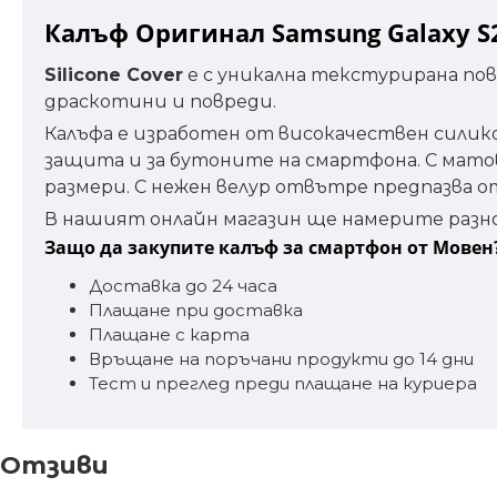
Калъф Оригинал Samsung Galaxy S23
Silicone Cover
е с уникална текстурирана по
драскотини и повреди.
Калъфа е изработен от високачествен силико
защита и за бутоните на смартфона. С мато
размери. С нежен велур отвътре предпазва о
В нашият онлайн магазин ще намерите разн
Защо да закупите калъф за смартфон от Мовен
Доставка до 24 часа
Плащане при доставка
Плащане с карта
Връщане на поръчани продукти до 14 дни
Тест и преглед преди плащане на куриера
Отзиви