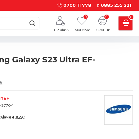
0700 11 778
0885 255 221
0
0
0
ПРОФИЛ
ЛЮБИМИ
СРАВНИ
 Galaxy S23 Ultra EF-
в
РПАН
-3770-1
ключен ДДС