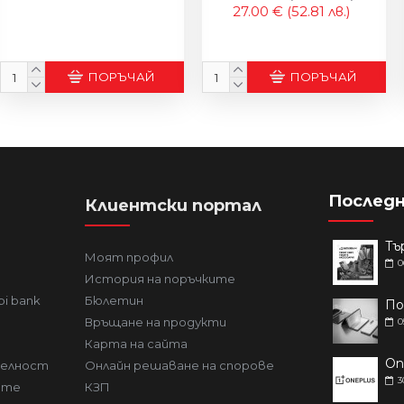
27.00 €
(52.81 лв.)
ПОРЪЧАЙ
ПОРЪЧАЙ
Последн
Клиентски портал
Моят профил
0
История на поръчките
bi bank
Бюлетин
Връщане на продукти
0
Карта на сайта
телност
Онлайн решаване на спорове
3
ите
КЗП