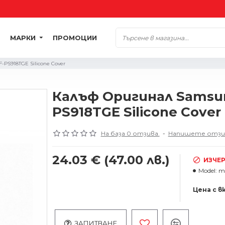
МАРКИ
ПРОМОЦИИ
-PS918TGE Silicone Cover
Калъф Оригинал Samsung
PS918TGE Silicone Cover
На база 0 отзива.
-
Напишете отзи
24.03 €
(47.00 лв.)
ИЗЧЕ
Model:
m
Цена с в
ЗАПИТВАНЕ