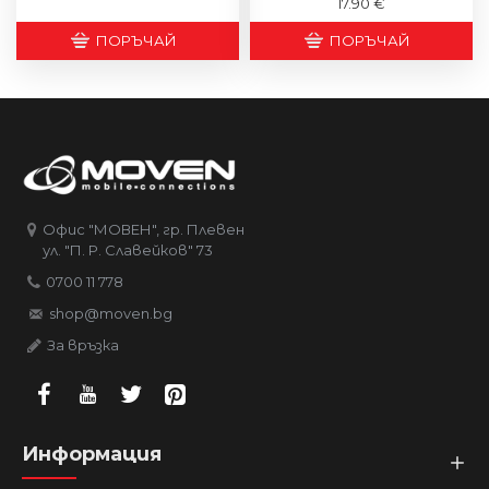
17.90 €
ПОРЪЧАЙ
ПОРЪЧАЙ
Офис "МОВЕН", гр. Плевен
ул. "П. Р. Славейков" 73
0700 11 778
shop@moven.bg
За връзка
Информация