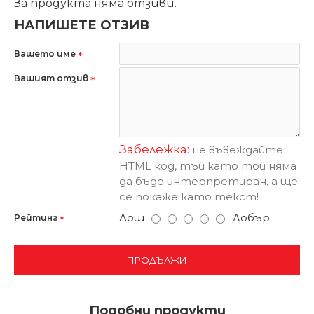
За продукта няма отзиви.
НАПИШЕТЕ ОТЗИВ
Вашето име
Вашият отзив
Забележка:
не въвеждайте
HTML код, тъй като той няма
да бъде интерпретиран, а ще
се покаже като текст!
Лош
Добър
Рейтинг
ПРОДЪЛЖИ
Подобни продукти