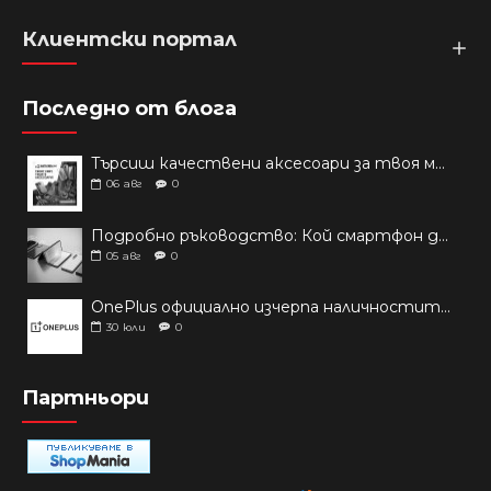
Клиентски портал
Последно от блога
Търсиш качествени аксесоари за твоя модел? Как правилно да защитим новия си смартфон: Ръководство за аксесоари през 2026 г.
06
авг
0
Подробно ръководство: Кой смартфон да купиш през 2026 г.?
05
авг
0
OnePlus официално изчерпа наличностите си от телефони на основни пазари
30
юли
0
Партньори