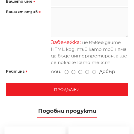
Вашето име
Вашият отзив
Забележка:
не въвеждайте
HTML код, тъй като той няма
да бъде интерпретиран, а ще
се покаже като текст!
Лош
Добър
Рейтинг
ПРОДЪЛЖИ
Подобни продукти