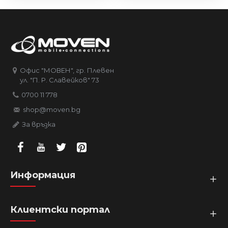
Офис "МОВЕН", гр. Плевен
ул. "П. Р. Славейков" 73
0700 11 778
shop@moven.bg
За връзка
Информация
Клиентски портал