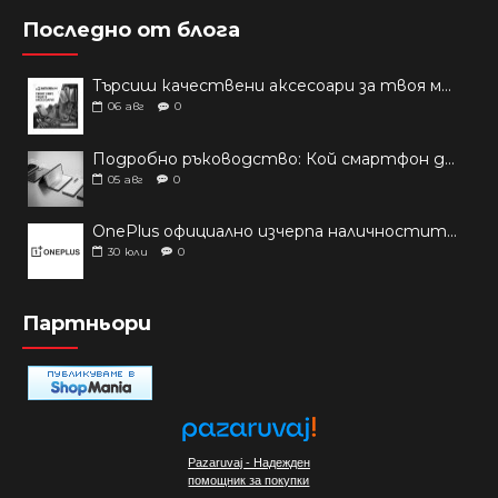
Последно от блога
Търсиш качествени аксесоари за твоя модел? Как правилно да защитим новия си смартфон: Ръководство за аксесоари през 2026 г.
06
авг
0
Подробно ръководство: Кой смартфон да купиш през 2026 г.?
05
авг
0
OnePlus официално изчерпа наличностите си от телефони на основни пазари
30
юли
0
Партньори
Pazaruvaj - Надежден
помощник за покупки