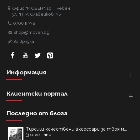
Офис "МОВЕН", гр. Плевен
ул. "П. Р. Славейков" 73
0700 11 778
shop@moven.bg
За връзка
Информация
Клиентски портал
Последно от блога
Търсиш качествени аксесоари за твоя модел? Как правилно да защитим новия си смартфон: Ръководство за аксесоари през 2026 г.
06
авг
0