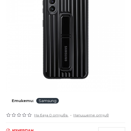
Етикети:
Samsung
На база 0 отзива.
-
Напишете отзив
ИЗЧЕРПАН