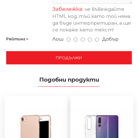
Забележка:
не въвеждайте
HTML код, тъй като той няма
да бъде интерпретиран, а ще
се покаже като текст!
Лош
Добър
Рейтинг
ПРОДЪЛЖИ
Подобни продукти