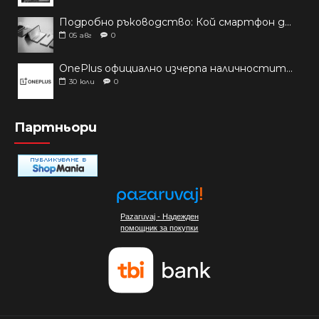
Подробно ръководство: Кой смартфон да купиш през 2026 г.?
05
авг
0
OnePlus официално изчерпа наличностите си от телефони на основни пазари
30
юли
0
Партньори
Pazaruvaj - Надежден
помощник за покупки