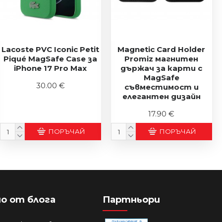
Lacoste PVC Iconic Petit
Magnetic Card Holder
Piqué MagSafe Case за
Promiz магнитен
iPhone 17 Pro Max
държач за карти с
MagSafe
30.00 €
съвместимост и
елегантен дизайн
17.90 €
ПОРЪЧАЙ
ПОРЪЧАЙ
о от блога
Партньори