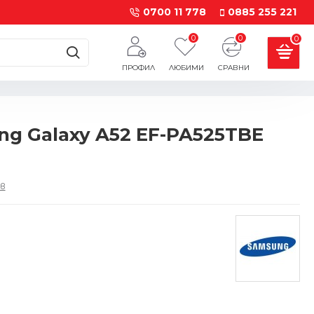
0700 11 778
0885 255 221
0
0
0
ПРОФИЛ
ЛЮБИМИ
СРАВНИ
g Galaxy A52 EF-PA525TBE
в