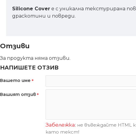
Silicone Cover
е с уникална текстурирана по
драскотини и повреди.
Отзиви
За продукта няма отзиви.
НАПИШЕТЕ ОТЗИВ
Вашето име
Вашият отзив
Забележка:
не въвеждайте HTML ко
като текст!