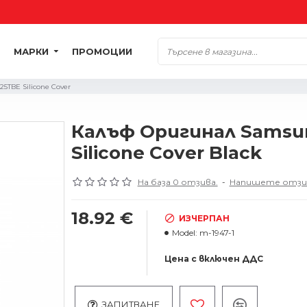
МАРКИ
ПРОМОЦИИ
5TBE Silicone Cover
Калъф Оригинал Samsun
Silicone Cover Black
На база 0 отзива.
-
Напишете отзи
18.92 €
ИЗЧЕРПАН
Model:
m-1947-1
Цена с включен ДДС
ЗАПИТВАНЕ