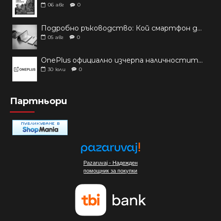
06
авг
0
Подробно ръководство: Кой смартфон да купиш през 2026 г.?
05
авг
0
OnePlus официално изчерпа наличностите си от телефони на основни пазари
30
юли
0
Партньори
Pazaruvaj - Надежден
помощник за покупки