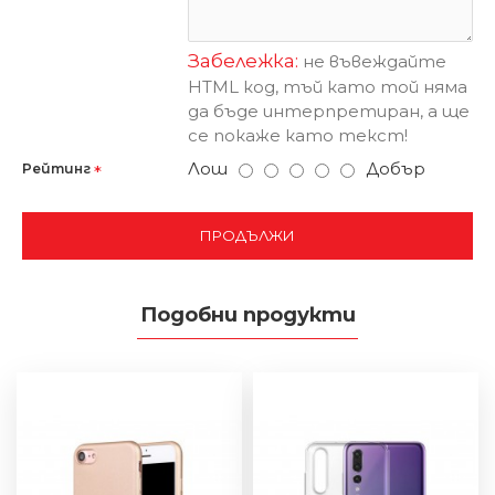
Забележка:
не въвеждайте
HTML код, тъй като той няма
да бъде интерпретиран, а ще
се покаже като текст!
Лош
Добър
Рейтинг
ПРОДЪЛЖИ
Подобни продукти