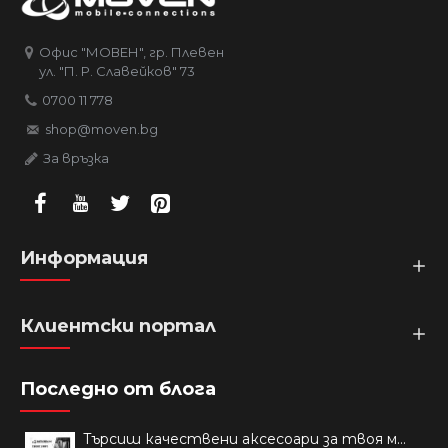
Офис "МОВЕН", гр. Плевен
ул. "П. Р. Славейков" 73
0700 11 778
shop@moven.bg
За връзка
Информация
Клиентски портал
Последно от блога
Търсиш качествени аксесоари за твоя модел? Как правилно да защитим новия си смартфон: Ръководство за аксесоари през 2026 г.