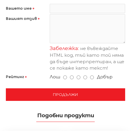
Вашето име
Вашият отзив
Забележка:
не въвеждайте
HTML код, тъй като той няма
да бъде интерпретиран, а ще
се покаже като текст!
Лош
Добър
Рейтинг
ПРОДЪЛЖИ
Подобни продукти