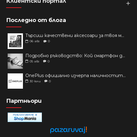
Клиентски портал
Последно от блога
Търсиш качествени аксесоари за твоя модел? Как правилно да защитим новия си смартфон: Ръководство за аксесоари през 2026 г.
06
авг
0
Подробно ръководство: Кой смартфон да купиш през 2026 г.?
05
авг
0
OnePlus официално изчерпа наличностите си от телефони на основни пазари
30
юли
0
Партньори