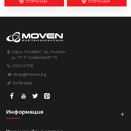
ПОРЪЧАЙ
ПОРЪЧАЙ
Офис "МОВЕН", гр. Плевен
ул. "П. Р. Славейков" 73
0700 11 778
shop@moven.bg
За връзка
Информация