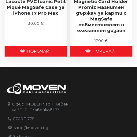
Lacoste PVC Iconic Petit
Magnetic Card Holder
Piqué MagSafe Case за
Promiz магнитен
iPhone 17 Pro Max
държач за карти с
MagSafe
30.00 €
съвместимост и
елегантен дизайн
17.90 €
ПОРЪЧАЙ
ПОРЪЧАЙ
Офис "МОВЕН", гр. Плевен
ул. "П. Р. Славейков" 73
0700 11 778
shop@moven.bg
За връзка