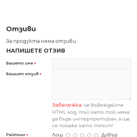
Отзиви
За продукта няма отзиви.
НАПИШЕТЕ ОТЗИВ
Вашето име
Вашият отзив
Забележка:
не въвеждайте
HTML код, тъй като той няма
да бъде интерпретиран, а ще
се покаже като текст!
Лош
Добър
Рейтинг