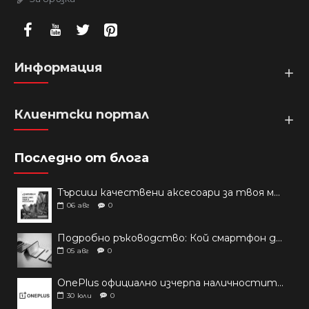
Информация
Клиентски портал
Последно от блога
Търсиш качествени аксесоари за твоя модел? Как правилно да защитим новия си смартфон: Ръководство за аксесоари през 2026 г.
06
авг
0
Подробно ръководство: Кой смартфон да купиш през 2026 г.?
05
авг
0
OnePlus официално изчерпа наличностите си от телефони на основни пазари
30
юли
0