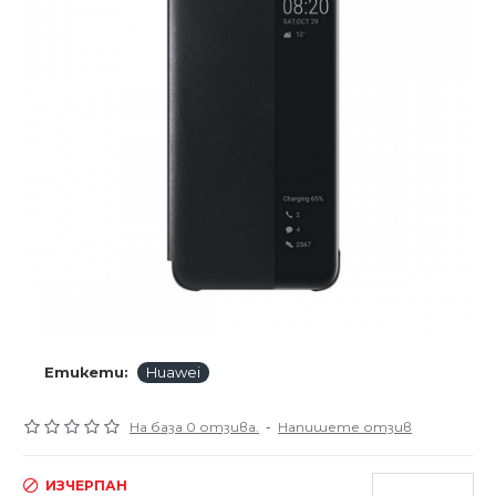
Етикети:
Huawei
На база 0 отзива.
-
Напишете отзив
ИЗЧЕРПАН