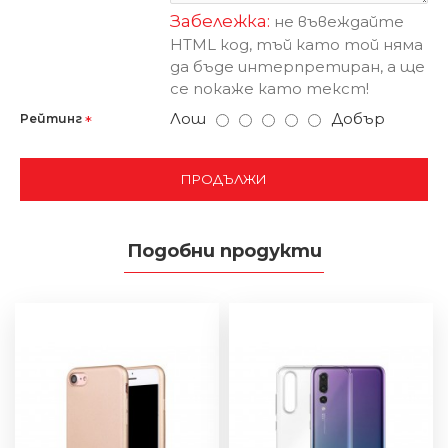
Забележка:
не въвеждайте
HTML код, тъй като той няма
да бъде интерпретиран, а ще
се покаже като текст!
Лош
Добър
Рейтинг
ПРОДЪЛЖИ
Подобни продукти