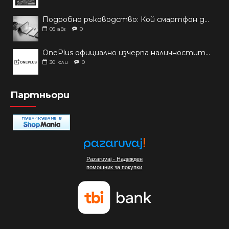
Подробно ръководство: Кой смартфон да купиш през 2026 г.?
05
авг
0
OnePlus официално изчерпа наличностите си от телефони на основни пазари
30
юли
0
Партньори
Pazaruvaj - Надежден
помощник за покупки