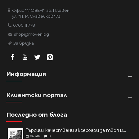
Офис "МОВЕН", гр. Плевен
ул. "П. Р. Славейков" 73
0700 11 778
shop@moven.bg
За връзка
Информация
Клиентски портал
Последно от блога
Търсиш качествени аксесоари за твоя модел? Как правилно да защитим новия си смартфон: Ръководство за аксесоари през 2026 г.
06
авг
0