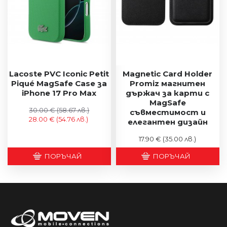
Lacoste PVC Iconic Petit
Magnetic Card Holder
Piqué MagSafe Case за
Promiz магнитен
iPhone 17 Pro Max
държач за карти с
MagSafe
30.00 €
(58.67 лв.)
съвместимост и
28.00 €
(54.76 лв.)
елегантен дизайн
17.90 €
(35.00 лв.)
ПОРЪЧАЙ
ПОРЪЧАЙ