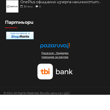
OnePlus официално изчерпа наличностите си от телефони на основни пазари
30
юли
0
Партньори
Pazaruvaj - Надежден
помощник за покупки
© 2024 All Rights Reserved, Всички цени са с ДДС
Изработка на сайт от Мовен Софт