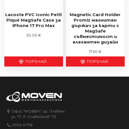
Lacoste PVC Iconic Petit
Magnetic Card Holder
Piqué MagSafe Case за
Promiz магнитен
iPhone 17 Pro Max
държач за карти с
MagSafe
30.00 €
съвместимост и
елегантен дизайн
17.90 €
ПОРЪЧАЙ
ПОРЪЧАЙ
Офис "МОВЕН", гр. Плевен
ул. "П. Р. Славейков" 73
0700 11 778