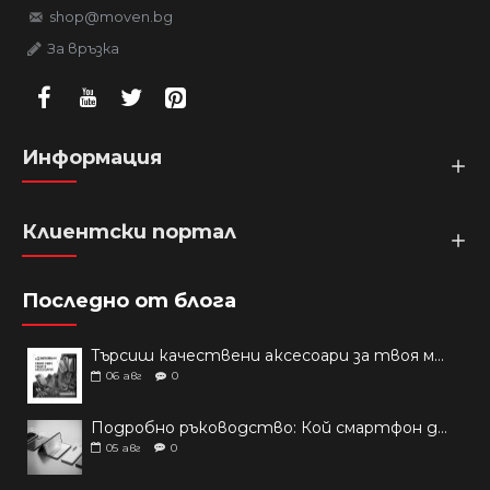
shop@moven.bg
За връзка
Информация
Клиентски портал
Последно от блога
Търсиш качествени аксесоари за твоя модел? Как правилно да защитим новия си смартфон: Ръководство за аксесоари през 2026 г.
06
авг
0
Подробно ръководство: Кой смартфон да купиш през 2026 г.?
05
авг
0