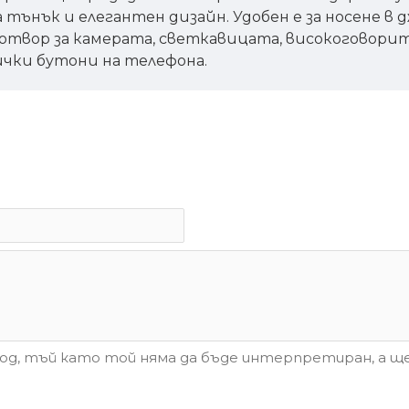
 тънък и елегантен дизайн. Удобен е за носене в
 отвор за камерата, светкавицата, високоговорите
ички бутони на телефона.
д, тъй като той няма да бъде интерпретиран, а ще