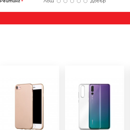
Лош
Добър
Рейтинг