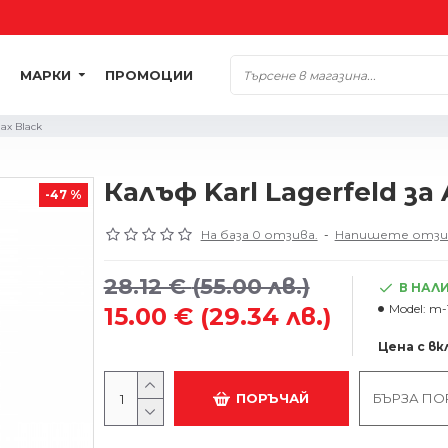
МАРКИ
ПРОМОЦИИ
Max Black
Калъф Karl Lagerfeld за 
-47 %
На база 0 отзива.
-
Напишете отзи
28.12 €
(55.00 лв.)
В НАЛ
Model:
m-
15.00 €
(29.34 лв.)
Цена с в
ПОРЪЧАЙ
БЪРЗА ПО