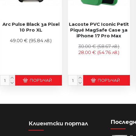
Arc Pulse Black за Pixel
Lacoste PVC Iconic Petit
10 Pro XL
Piqué MagSafe Case за
iPhone 17 Pro Max
49.00 €
(95.84 лв.)
30.00 €
(58.67 лв.)
28.00 €
(54.76 лв.)
ПОРЪЧАЙ
ПОРЪЧАЙ
Последн
Клиентски портал