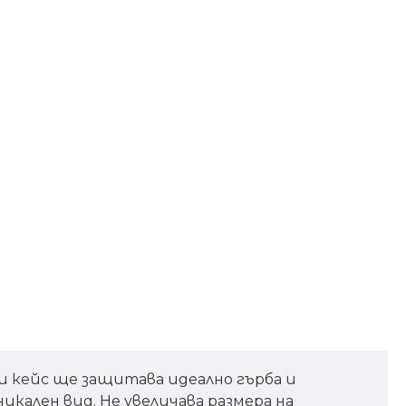
зи кейс ще защитава идеално гърба и
кален вид. Не увеличава размера на