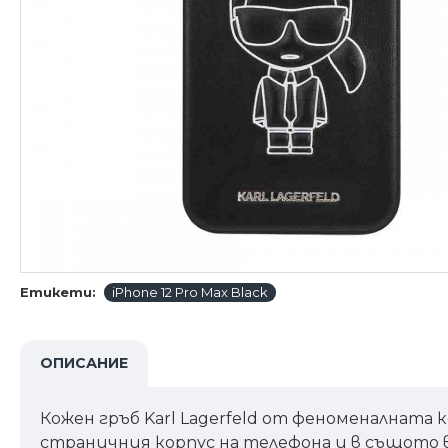
Етикети:
iPhone 12 Pro Max Black
ОПИСАНИЕ
Кожен гръб Karl Lagerfeld от феноменалната 
страничния корпус на телефона и в същото в