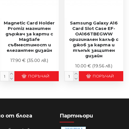
Magnetic Card Holder
Samsung Galaxy A16
Promiz магнитен
Card Slot Case EF-
държач за карти с
OA166TBEGWW
MagSafe
оригинален калъф с
съвместимост и
джоб за карта и
елегантен дизайн
тънък защитен
дизайн
17.90 €
(35.00 лв.)
10.00 €
(19.56 лв.)
ПОРЪЧАЙ
ПОРЪЧАЙ
о от блога
Партньори