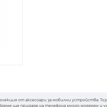
колекция от аксесоари за мобилни устройства. То
реме ще придаде на телефона много модерен и уни