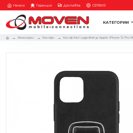
Начало
Гаранция
Доставка
СЕРВИЗ
КАТЕГОРИИ
Аксесоари
Калъфи
Калъф Karl Lagerfeld за Apple iPhone 12 Pro 