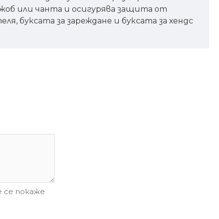
 джоб или чанта и осигурява защита от
ля, буксата за зареждане и буксата за хендс
 се покаже