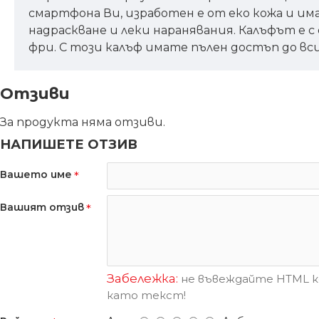
смартфона Ви, изработен е от еко кожа и има
надраскване и леки наранявания. Калъфът е с
фри. С този калъф имате пълен достъп до вс
Отзиви
За продукта няма отзиви.
НАПИШЕТЕ ОТЗИВ
Вашето име
Вашият отзив
Забележка:
не въвеждайте HTML ко
като текст!