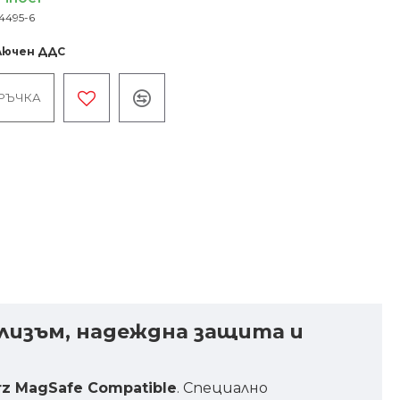
4495-6
ключен ДДС
РЪЧКА
мализъм, надеждна защита и
rz MagSafe Compatible
. Специално