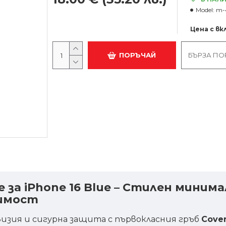
Model:
m-
Цена с в
ПОРЪЧАЙ
БЪРЗА ПО
e за iPhone 16 Blue – Стилен мини
имост
визия и сигурна защита с първокласния гръб
Cove