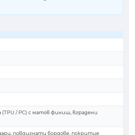
(TPU / PC) с матов финиш, вградени
дари, повдигнати бордове, покритие