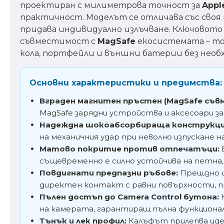
проектиран с милиметрова точност за
Appl
практичност. Моделът се отличава със своя 
придава индивидуално излъчване. Ключовото
съвместимост с
MagSafe
екосистемата – то
кола, портфейли и външни батерии без необх
Основни характеристики и предимства:
Вграден магнитен пръстен (MagSafe съв
MagSafe зарядни устройства и аксесоари за
Надеждна шокоабсорбираща конструкци
на механичния удар при неволно изпускане 
Матово покритие против отпечатъци:
същевременно е силно устойчива на петна, 
Повдигнати предпазни ръбове:
Прецизно и
директен контакт с равни повърхности, пр
Пълен достъп до Camera Control бутона:
К
на камерата, гарантиращ пълна функциона
Тънък и лек профил:
Калъфът прилепва идеал