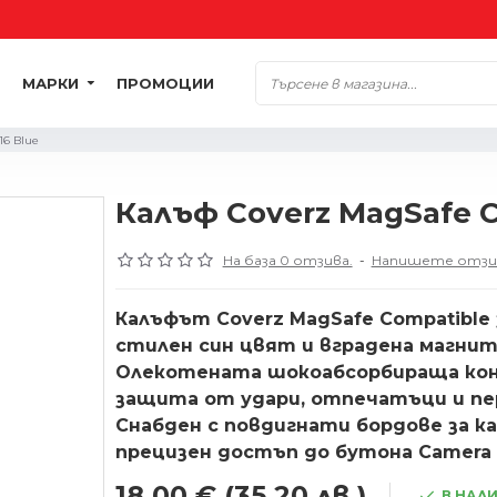
МАРКИ
ПРОМОЦИИ
16 Blue
Калъф Coverz MagSafe Co
На база 0 отзива.
-
Напишете отзи
Калъфът Coverz MagSafe Compatible 
стилен син цвят и вградена магни
Олекотената шокоабсорбираща кон
защита от удари, отпечатъци и пе
Снабден с повдигнати бордове за к
прецизен достъп до бутона Camera 
18.00 €
(35.20 лв.)
В НАЛ