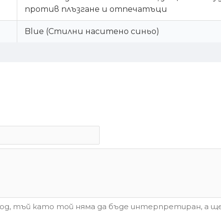
против плъзгане и отпечатъци
Blue (Стилни наситено синьо)
д, тъй като той няма да бъде интерпретиран, а ще