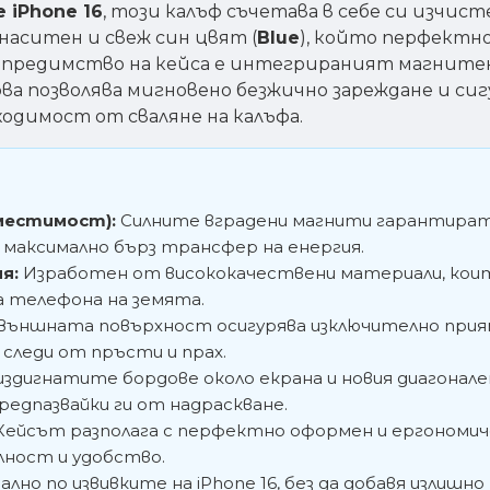
e iPhone 16
, този калъф съчетава в себе си изчис
наситен и свеж син цвят (
Blue
), който перфектн
 предимство на кейса е интегрираният магнитен
ва позволява мигновено безжично зареждане и си
одимост от сваляне на калъфа.
местимост):
Силните вградени магнити гарантира
 максимално бърз трансфер на енергия.
я:
Изработен от висококачествени материали, кои
на телефона на земята.
Външната повърхност осигурява изключително прия
следи от пръсти и прах.
здигнатите бордове около екрана и новия диагонален
едпазвайки ги от надраскване.
ейсът разполага с перфектно оформен и ергономиче
лност и удобство.
но по извивките на iPhone 16, без да добавя излишно 