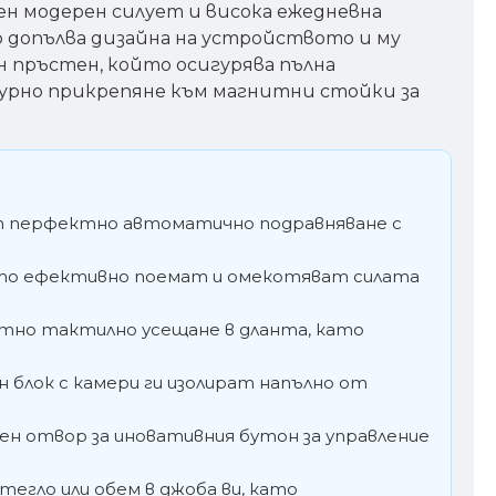
тен модерен силует и висока ежедневна
о допълва дизайна на устройството и му
 пръстен, който осигурява пълна
гурно прикрепяне към магнитни стойки за
т перфектно автоматично подравняване с
то ефективно поемат и омекотяват силата
тно тактилно усещане в дланта, като
 блок с камери ги изолират напълно от
н отвор за иновативния бутон за управление
тегло или обем в джоба ви, като