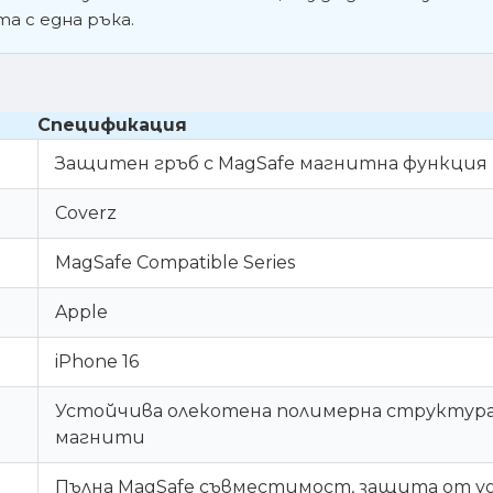
а с една ръка.
Спецификация
Защитен гръб с MagSafe магнитна функция
Coverz
MagSafe Compatible Series
Apple
iPhone 16
Устойчива олекотена полимерна структура 
магнити
Пълна MagSafe съвместимост, защита от у