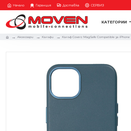
Начало
Гаранция
Доставка
СЕРВИЗ
КАТЕГОРИИ
Аксесоари
Калъфи
Калъф Coverz MagSafe Compatible за iPhone 