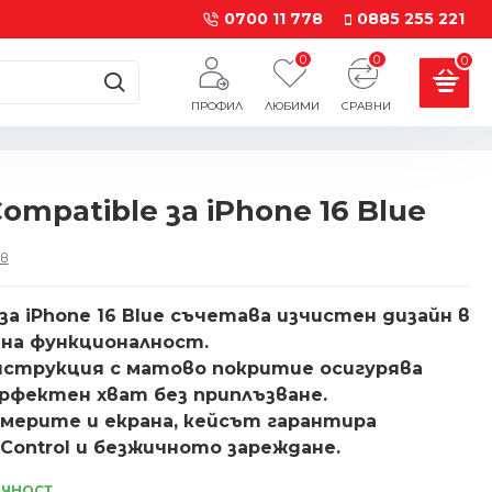
0700 11 778
0885 255 221
0
0
0
ПРОФИЛ
ЛЮБИМИ
СРАВНИ
mpatible за iPhone 16 Blue
в
за iPhone 16 Blue съчетава изчистен дизайн в
тна функционалност.
струкция с матово покритие осигурява
рфектен хват без приплъзване.
америте и екрана, кейсът гарантира
Control и безжичното зареждане.
ИЧНОСТ