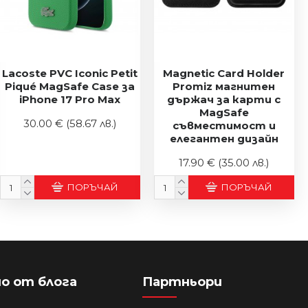
Lacoste PVC Iconic Petit
Magnetic Card Holder
Piqué MagSafe Case за
Promiz магнитен
iPhone 17 Pro Max
държач за карти с
MagSafe
30.00 €
(58.67 лв.)
съвместимост и
елегантен дизайн
17.90 €
(35.00 лв.)
ПОРЪЧАЙ
ПОРЪЧАЙ
о от блога
Партньори