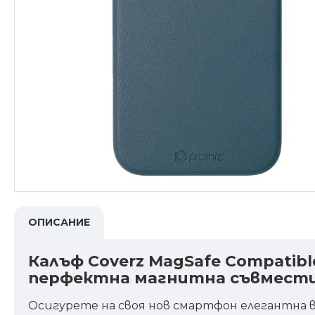
ОПИСАНИЕ
Калъф Coverz MagSafe Compatibl
перфектна магнитна съвмест
Осигурете на своя нов смартфон елегантна 