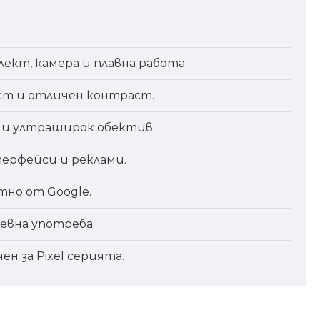
кт, камера и плавна работа.
ст и отличен контраст.
м и ултраширок обектив.
терфейси и реклами.
но от Google.
невна употреба.
н за Pixel серията.