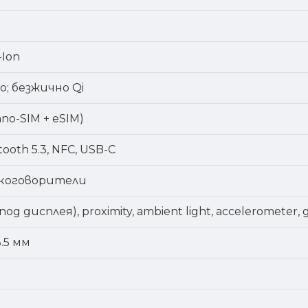
-Ion
о; безжично Qi
ano-SIM + eSIM)
etooth 5.3, NFC, USB-C
окоговорители
(под дисплея), proximity, ambient light, accelerometer,
8.5 мм