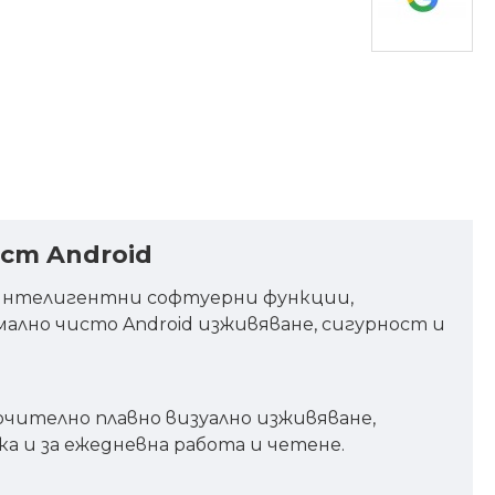
ист Android
и интелигентни софтуерни функции,
лно чисто Android изживяване, сигурност и
ючително плавно визуално изживяване,
а и за ежедневна работа и четене.