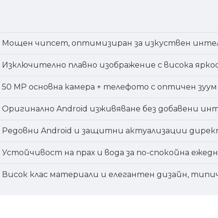
Мощен чипсет, оптимизиран за изкуствен интеле
Изключително плавно изображение с висока ярко
50 MP основна камера + телефото с оптичен зуу
Оригинално Android изживяване без добавени ин
Редовни Android и защитни актуализации директ
Устойчивост на прах и вода за по-спокойна ежед
Висок клас материали и елегантен дизайн, типиче