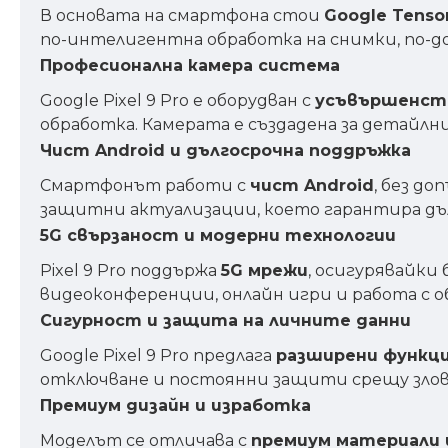
В основата на смартфона стои
Google Tenso
по-интелигентна обработка на снимки, по-до
Професионална камера система
Google Pixel 9 Pro е оборудван с
усъвършенств
обработка. Камерата е създадена за детайлн
Чист Android и дългосрочна поддръжка
Смартфонът работи с
чист Android
, без д
защитни актуализации, което гарантира дъ
5G свързаност и модерни технологии
Pixel 9 Pro поддържа
5G мрежи
, осигурявайки
видеоконференции, онлайн игри и работа с об
Сигурност и защита на личните данни
Google Pixel 9 Pro предлага
разширени функци
отключване и постоянни защити срещу злов
Премиум дизайн и изработка
Моделът се отличава с
премиум материали 