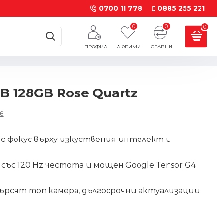
0700 11 778
0885 255 221
0
0
0
ПРОФИЛ
ЛЮБИМИ
СРАВНИ
GB 128GB Rose Quartz
в
н с фокус върху изкуствения интелект и
със 120 Hz честота и мощен Google Tensor G4
ърсят топ камера, дългосрочни актуализации