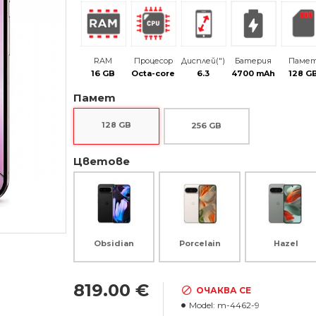
RAM
Процесор
Дисплей(")
Батерия
Паме
16 GB
Octa-core
6.3
4700 mAh
128 G
Памет
128 GB
256 GB
Цветове
Obsidian
Porcelain
Hazel
819.00 €
ОЧАКВА СЕ
Model:
m-4462-9