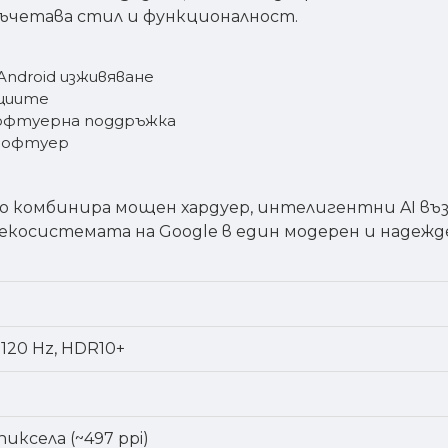
 съчетава стил и функционалност.
ndroid изживяване
кциите
софтуерна поддръжка
 софтуер
 комбинира мощен хардуер, интелигентни AI въз
косистемата на Google в един модерен и надежд
120 Hz, HDR10+
пиксела (~497 ppi)