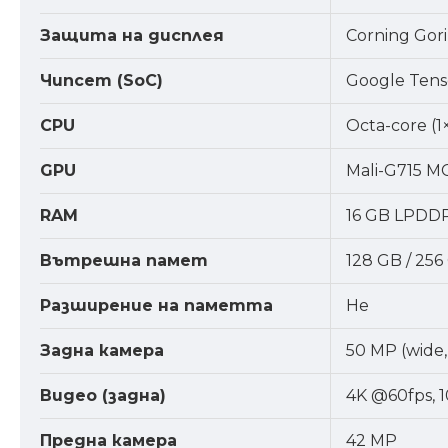
Защита на дисплея
Corning Goril
Чипсет (SoC)
Google Tens
CPU
Octa-core (1
GPU
Mali-G715 M
RAM
16 GB LPDD
Вътрешна памет
128 GB / 256 
Разширение на паметта
Не
Задна камера
50 MP (wide,
Видео (задна)
4K @60fps, 
Предна камера
42 MP