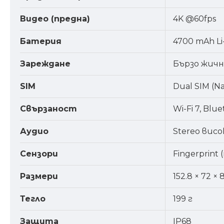
Видео (предна)
4K @60fps
Батерия
4700 mAh Li
Зареждане
Бързо жичн
SIM
Dual SIM (N
Свързаност
Wi-Fi 7, Blu
Аудио
Stereo вис
Сензори
Fingerprint 
Размери
152.8 × 72 × 
Тегло
199 г
Защита
IP68