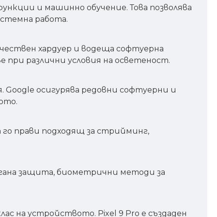
 функции и машинно обучение. Това позволява
истемна работа.
ачествен хардуер и водеща софтуерна
е при различни условия на осветеност.
 Google осигурява редовни софтуерни и
ото.
 го прави подходящ за стрийминг,
агана защита, биометрични методи за
лас на устройството. Pixel 9 Pro е създаден