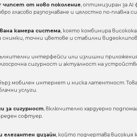
r чипсет от ново поколение
, оптимизиран за AI
бро гласово разпознаване и цялостно по-плавна с
ана камера система
, която комбинира високок
и снимки, точни цветове и стабилни видеоклипов
опълнителни интерфейси или излишни приложения.
лгосрочна сигурност и актуалност на устройств
 бърз мобилен интернет и ниска латентност. Това
лачни услуги.
и за сигурност
, включително хардуерно подпом
реден софтуер.
и елегантен дизайн
, който подчертава високия к