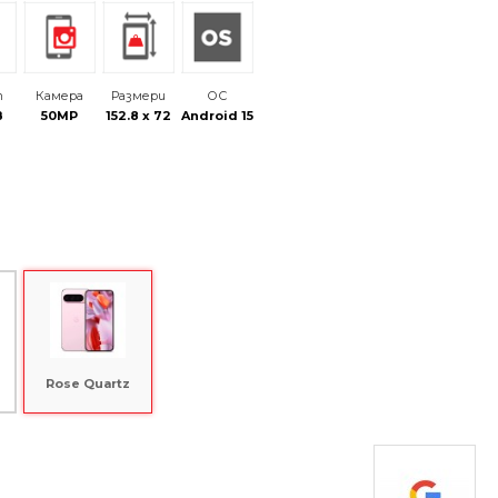
т
Камера
Размери
ОС
B
50MP
152.8 x 72
Android 15
Rose Quartz