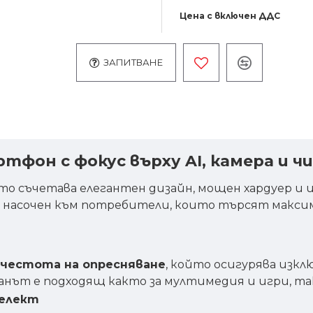
Цена с включен ДДС
ЗАПИТВАНЕ
артфон с фокус върху AI, камера и ч
йто съчетава елегантен дизайн, мощен хардуер 
 насочен към потребители, които търсят максима
а честота на опресняване
, който осигурява изкл
нът е подходящ както за мултимедия и игри, так
телект