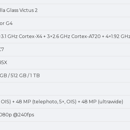
la Glass Victus 2
or G4
×3.1 GHz Cortex-X4 + 3×2.6 GHz Cortex-A720 + 4×1.92 GH
C7
R5X
GB / 512 GB / 1 TB
 OIS) + 48 MP (telephoto, 5×, OIS) + 48 MP (ultrawide)
1080p @240fps