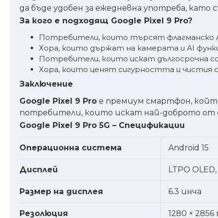
да бъде удобен за ежедневна употреба, като
За кого е подходящ Google Pixel 9 Pro?
Потребители, които търсят флагманско A
Хора, които държат на камерата и AI фун
Потребители, които искат дългосрочна 
Хора, които ценят сигурността и чистия
Заключение
Google Pixel 9 Pro
е премиум смартфон, който
потребители, които искат най-доброто от е
Google Pixel 9 Pro 5G – Спецификации
Операционна система
Android 15
Дисплей
LTPO OLED, 
Размер на дисплея
6.3 инча
Резолюция
1280 × 2856 