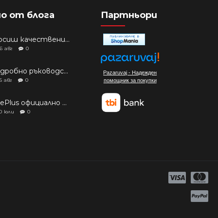
о от блога
Партньори
Търсиш качествени аксесоари за твоя модел? Как правилно да защитим новия си смартфон: Ръководство за аксесоари през 2026 г.
6
авг
0
Подробно ръководство: Кой смартфон да купиш през 2026 г.?
Pazaruvaj - Надежден
5
авг
0
помощник за покупки
OnePlus официално изчерпа наличностите си от телефони на основни пазари
0
юли
0