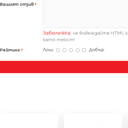
Вашият отзив
Забележка:
не въвеждайте HTML ко
като текст!
Лош
Добър
Рейтинг