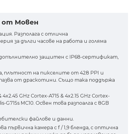
8 от Мовен
ация. Разполага с отлична
рия за дълги часове на работа и голяма
ой е допълнително защитен с IP68-сертификат,
ела, плътност на пикселите от 428 PPI и
редпазва от драскотини. Също така поддържа
2.45 GHz Cortex-A715 & 4x2.15 GHz Cortex-
is-G715s MC10. Освен това разпоалга с 8GB
бителски файлове и данни.
а първична камера с f / 1,9 бленда, с оптична