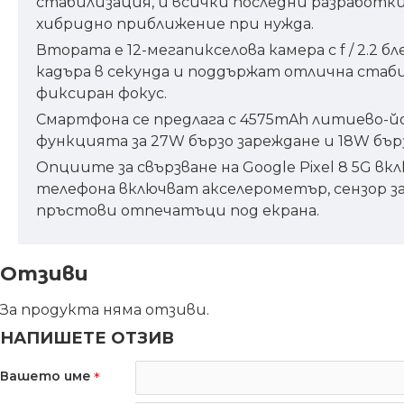
стабилизация, и всички последни разработки 
хибридно приближение при нужда.
Втората е 12-мегапикселова камера с f / 2.2 
кадъра в секунда и поддържат отлична стабили
фиксиран фокус.
Смартфона се предлага с 4575mAh литиево-йон
функцията за 27W бързо зареждане и 18W бър
Опциите за свързване на Google Pixel 8 5G включ
телефона включват акселерометър, сензор за 
пръстови отпечатъци под екрана.
Отзиви
За продукта няма отзиви.
НАПИШЕТЕ ОТЗИВ
Вашето име