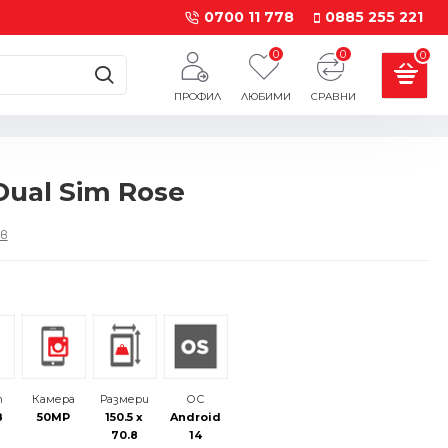
0700 11 778
0885 255 221
0
0
0
ПРОФИЛ
ЛЮБИМИ
СРАВНИ
Dual Sim Rose
в
т
Камера
Размери
ОС
B
50MP
150.5 x
Android
70.8
14