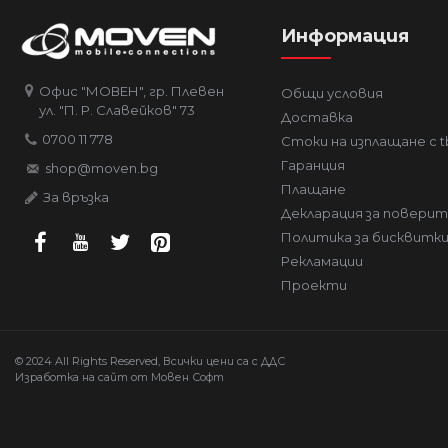
Информация
Офис "МОВЕН", гр. Плевен
Общи условия
ул. "П. Р. Славейков" 73
Доставка
0700 11 778
Стоки на изплащане с t
Гаранция
shop@moven.bg
Плащане
За връзка
Декларация за повери
Политика за бисквитк
Рекламации
Проекти
© 2024 All Rights Reserved, Всички цени са с ДДС
Изработка на сайт от Мовен Софт