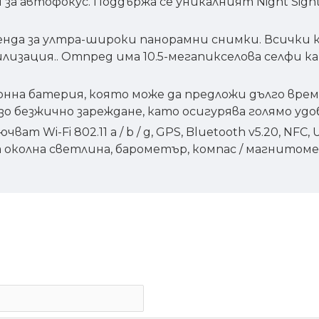
за автофокус. Поддържа се уникалният Night Sigh
бленда за ултра-широки панорамни снимки. Всички 
зация.. Отпред има 10.5-мегапикселова селфи камер
на батерия, която може да предложи дълго време 
зо безжично зареждане, като осигурява голямо у
ват Wi-Fi 802.11 a / b / g, GPS, Bluetooth v5.20, NFC
околна светлина, барометър, компас / магнитомет