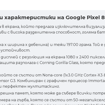
и характеристики на Google Pixel 
ена в екрана, който предлага изключителна визуализ
и с висока разделителна способност, голяма бате
очина x ширина x дебелина) и тежи 197.00 грама. Т
о-устойчивост.
ED дисплей с резолюция на екрана 1080 x 2400 пикс
ащита разполага с Corning Gorilla Glass, която п
о се състои от Nona-core (1x3.0 GHz Cortex-X3 & 4x
ensor G3. Комбиниран с графичен процесор Immortal
 и перфектен мултитаскинг.
ешна памет, която може да събере всички потре
камера на гърба, която се състои от 50-мегапикселов