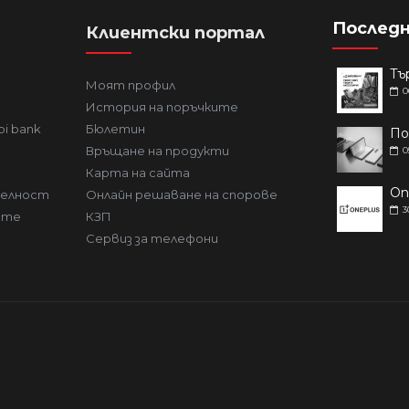
Последн
Клиентски портал
Моят профил
0
История на поръчките
bi bank
Бюлетин
Връщане на продукти
0
Карта на сайта
телност
Онлайн решаване на спорове
3
ите
КЗП
Сервиз за телефони