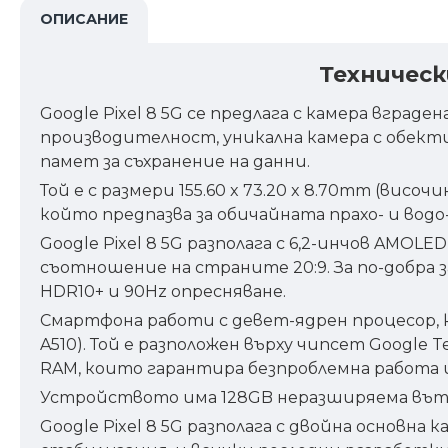
ОПИСАНИЕ
Техническ
Google Pixel 8 5G се предлага с камера вград
производителност, уникална камера с обектив
памет за съхранение на данни.
Той е с размери 155.60 x 73.20 x 8.70mm (вис
който предпазва за обичайната прахо- и вод
Google Pixel 8 5G разполага с 6,2-инчов AMOL
съотношение на страните 20:9. За по-добра з
HDR10+ и 90Hz опресняване.
Смартфона работи с девет-ядрен процесор, койт
A510). Той е разположен върху чипсет Google T
RAM, които гарантира безпроблемна работа
Устройството има 128GB неразширяема вътр
Google Pixel 8 5G разполага с двойна основна 