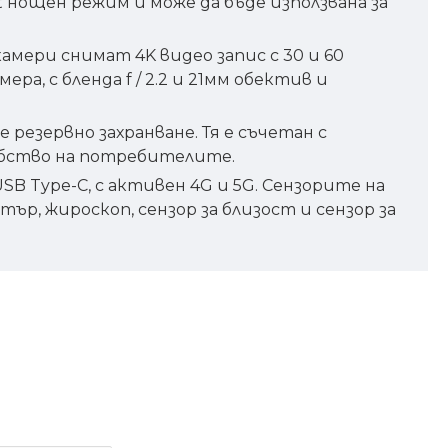
t нощен режим и може да бъде използвана за
камери снимат 4K видео запис с 30 и 60
а, с бленда f / 2.2 и 21мм обектив и
резервно захранване. Тя е съчетан с
добство на потребителите.
, USB Type-C, с активен 4G и 5G. Сензорите на
ър, жироскоп, сензор за близост и сензор за