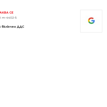
АКВА СЕ
:
m-4402-5
с включен ДДС