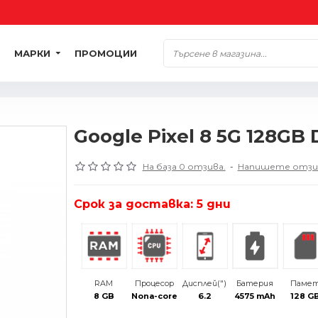
МАРКИ
ПРОМОЦИИ
Google Pixel 8 5G 128GB 
На база 0 отзива.
-
Напишете отзи
Срок за доставка: 5 дни
RAM
Процесор
Дисплей(")
Батерия
Паме
8 GB
Nona-core
6.2
4575 mAh
128 G