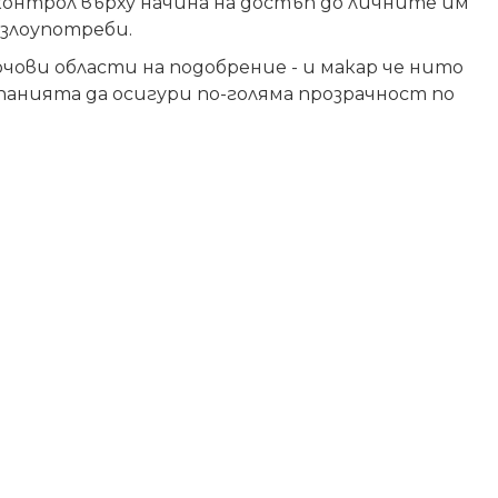
контрол върху начина на достъп до личните им
 злоупотреби.
чови области на подобрение - и макар че нито
панията да осигури по-голяма прозрачност по