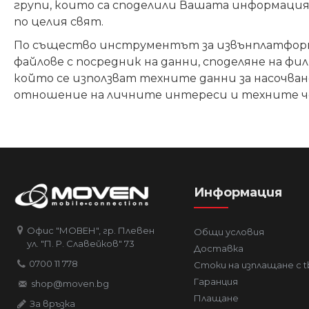
групи, които са споделили
В
ашата информация 
по целия свят.
По същество инструментът за извънплатформал
файлове с посредник на данни, споделяне на ф
който се използват техните данни за насочване
отношение на личните интереси и техните чер
Информация
Офис "МОВЕН", гр. Плевен
Общи условия
ул. "П. Р. Славейков" 73
Доставка
0700 11 778
Стоки на изплащане с t
Гаранция
shop@moven.bg
Плащане
За връзка