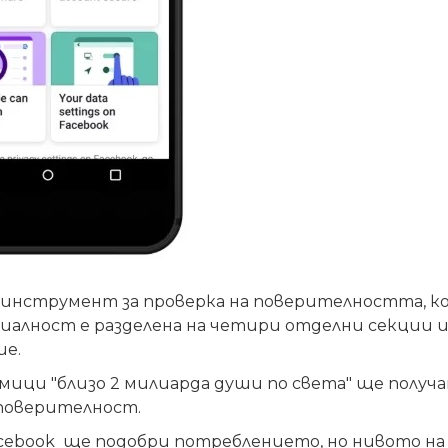
 инструмент за проверка на поверителността, ко
иалност е разделена на четири отделни секции и 
ие.
дмици "близо 2 милиарда души по света" ще получа
 поверителност.
cebook
ще подобри потреблението, но нивото на 