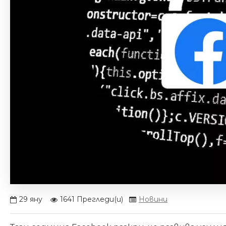
29
яну
1641 Прегледи(и)
Новини