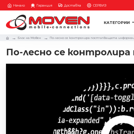
Начало
Гаранция
Доставка
СЕРВИЗ
КАТЕГОРИИ
Блог на Мовен
По-лесно се контролира постъпващата информац
По-лесно се контролир