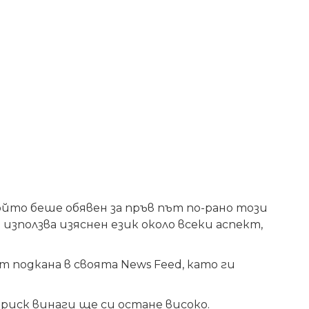
йто беше обявен за пръв път по-рано този
използва изяснен език около всеки аспект,
т подкана в своята News Feed, като ги
риск винаги ще си остане високо.