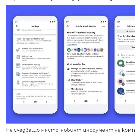
На следващо място,
новият инсрумент на ком