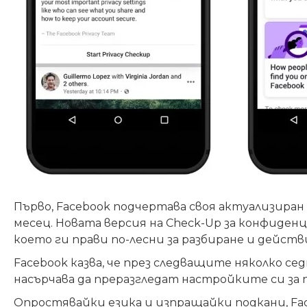
Първо, Facebook подчертава своя актуализиран
месец. Новата версия на Check-Up за конфиденц
което ги прави по-лесни за разбиране и действ
Facebook казва, че през следващите няколко се
насърчава да преразгледат настройките си за
Опростявайки езика и изпращайки подкани, Fa