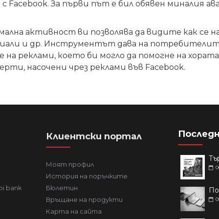
с Facebook
. За първи път е бил обявен миналия а
на активност ви позволява да видите как се нас
илиали и др. Инструментът дава на потребителит
 на реклами, което би могло да помогне на хорат
ти, насочени чрез реклами във Facebook.
Последн
Клиентски портал
Моят профил
0
История на поръчките
bi bank
Бюлетин
Връщане на продукти
0
Карта на сайта