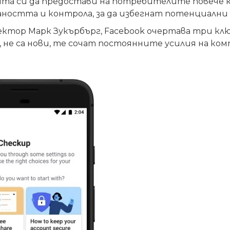
лията си да предостави на потребителите повече 
ността и контрола, за да избегнат потенциални
ктор Марк Зукърбърг, Facebook очертава три клю
 не са нови, те сочат постоянните усилия на ком