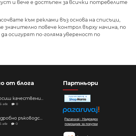
вгуст и вече е достъпен за всички потребелите
очвате към реклами въз основа на списъци,
е значително повече контрол върху начина, по
а да осигурят по-голяма увереност по
о от блога
Партньори
Търсиш качествени аксесоари за твоя модел? Как правилно да защитим новия си смартфон: Ръководство за аксесоари през 2026 г.
6
авг
0
Подробно ръководство: Кой смартфон да купиш през 2026 г.?
Pazaruvaj - Надежден
5
авг
0
помощник за покупки