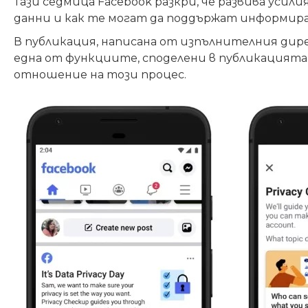
Тази седмица Facebook разкри, че развива уси
данни и как те могат да поддържат информира
В публикация, написана от изпълнителния дире
една от функциите, споделени в публикацията,
отношение на този процес.