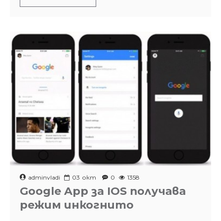
adminvladi
03
окт
0
1358
Google App за IOS получава
режим инкогнито