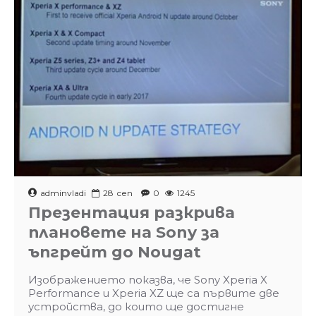
adminvladi
28
сеп
0
1245
Презентация разкрива
плановете на Sony за
ъпгрейт до Nougat
Изображението показва, че Sony Xperia X
Performance и Xperia XZ ще са първите две
устройства, до които ще достигне