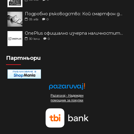
Подробно ръководство: Кой смартфон да купиш през 2026 г.?
05
авг
0
OnePlus официално изчерпа наличностите си от телефони на основни пазари
30
юли
0
Партньори
Pazaruvaj - Надежден
помощник за покупки