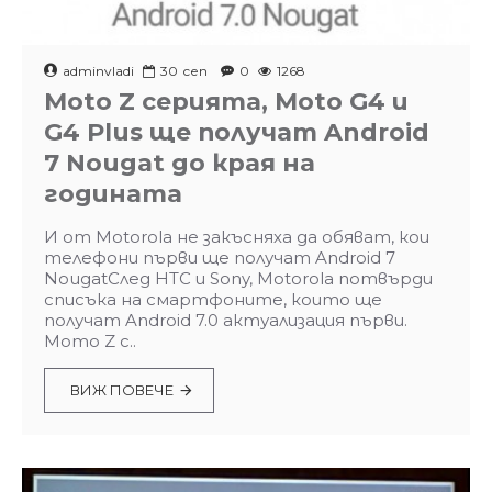
adminvladi
30
сеп
0
1268
Moto Z серията, Moto G4 и
G4 Plus ще получат Android
7 Nougat до края на
годината
И от Motorola не закъсняха да обяват, кои
телефони първи ще получат Android 7
NougatСлед HTC и Sony, Motorola потвърди
списъка на смартфоните, които ще
получат Android 7.0 актуализация първи.
Мото Z с..
ВИЖ ПОВЕЧЕ