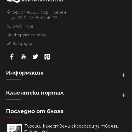
Офис "МОВЕН", гр. Плевен
ул. "П. Р. Славейков" 73
0700 11 778
shop@moven.bg
За връзка
Информация
Клиентски портал
Последно от блога
Търсиш качествени аксесоари за твоя модел? Как правилно да защитим новия си смартфон: Ръководство за аксесоари през 2026 г.
06
авг
0