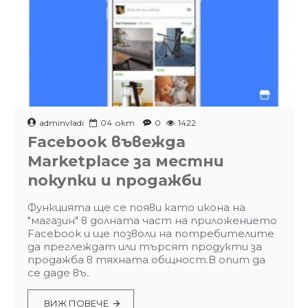
adminvladi
04
окт
0
1422
Facebook въвежда
Marketplace за местни
покупки и продажби
Функцията ще се появи като икона на
"магазин" в долната част на приложението
Facebook и ще позволи на потребителите
да преглеждат или търсят продукти за
продажба в тяхната общност.В опит да
се даде въ..
ВИЖ ПОВЕЧЕ