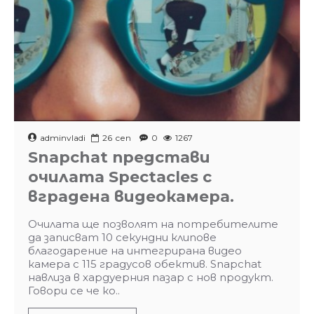
adminvladi
26
сеп
0
1267
Snapchat представи
очилата Spectacles с
вградена видеокамера.
Очилата ще позволят на потребителите
да записват 10 секундни клипове
благодарение на интегрирана видео
камера с 115 градусов обектив. Snapchat
навлиза в хардуерния пазар с нов продукт.
Говори се че ко..