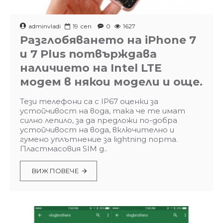
adminvladi
19
сеп
0
1627
Разглобяването на iPhone 7
и 7 Plus потвърждава
наличието на Intel LTE
модем в някои модели и още.
Тези телефони са с IP67 оценки за
устойчивост на вода, така че те имат
силно лепило, за да предложи по-добра
устойчивост на вода, включително и
гумено уплътнение за lightning порта.
Пластмасовия SIM д..
ВИЖ ПОВЕЧЕ