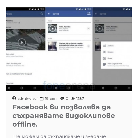
adminvladi
19
сеп
0
1287
Facebook ви позволява да
съхранявате видоклипове
offline.
Ще можем да съхраняваме и гледаме