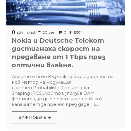
adminvladi
20
сеп
0
1357
Nokia и Deutsche Telekom
достигнаха скорост на
предаване от 1 Tbps през
оптични влакна.
Делото е било възможно благодарение на
нов метод на модулация
наречен Probabilistic Constellation
Shaping (PCS), който използва QAM
формати, за да се постигне по-висок
капацитет за пренос през даден к..
ВИЖ ПОВЕЧЕ