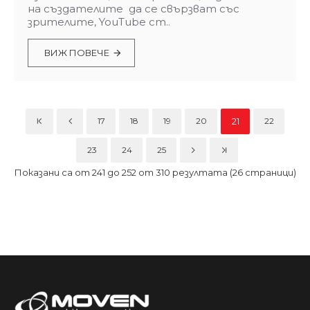
на създателите да се свързват със
зрителите, YouTube ст..
ВИЖ ПОВЕЧЕ
17
18
19
20
21
22
23
24
25
Показани са от 241 до 252 от 310 резултата (26 страници)