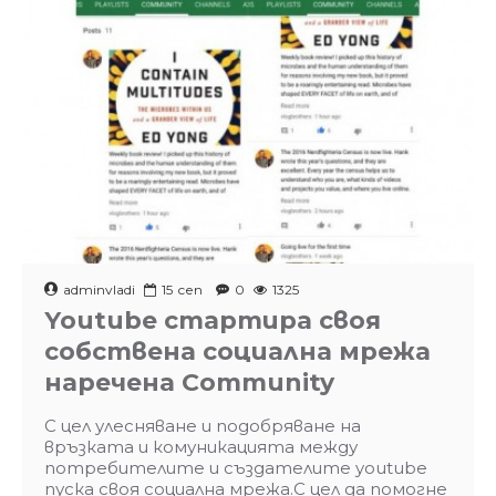
adminvladi
15
сеп
0
1325
Youtube стартира своя
собствена социална мрежа
наречена Community
С цел улесняване и подобряване на
връзката и комуникацията между
потребителите и създателите youtube
пуска своя социална мрежа.С цел да помогне