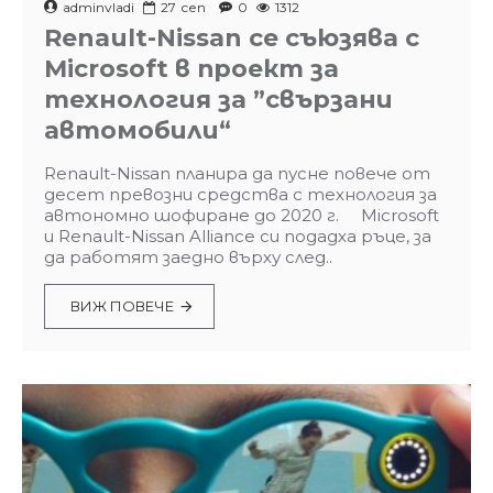
adminvladi
27
сеп
0
1312
Renault-Nissan се съюзява с
Microsoft в проект за
технология за ”свързани
автомобили“
Renault-Nissan планира да пусне повече от
десет превозни средства с технология за
автономно шофиране до 2020 г. Microsoft
и Renault-Nissan Alliance си подадха ръце, за
да работят заедно върху след..
ВИЖ ПОВЕЧЕ