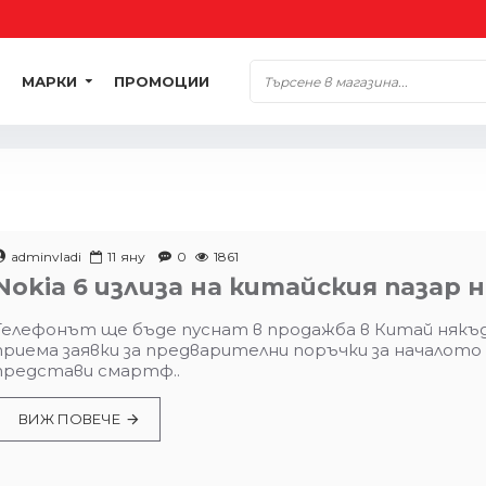
МАРКИ
ПРОМОЦИИ
adminvladi
11
яну
0
1861
Nokia 6 излиза на китайския пазар н
Телефонът ще бъде пуснат в продажба в Китай някъде 
приема заявки за предварителни поръчки за началото
представи смартф..
ВИЖ ПОВЕЧЕ