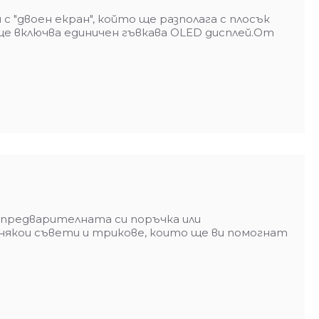
"двоен екран", който ще разполага с плосък
е включва единичен гъвкава OLED дисплей.От
е предварителната си поръчка или
 някои съвети и трикове, които ще ви помогнат