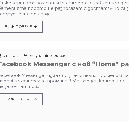
Инженерината компания Instrumental е извършила де
батерията просто не разполагат с достатъчно физ
затруднения при разг..
ВИЖ ПОВЕЧЕ
adminvladi
08
дек
0
1410
Facebook Messenger с нов “Home” ра
Facebook Messenger идва със значителни промени в н
направил зачителна промяна в Messenger, която носи
да започнат нов..
ВИЖ ПОВЕЧЕ