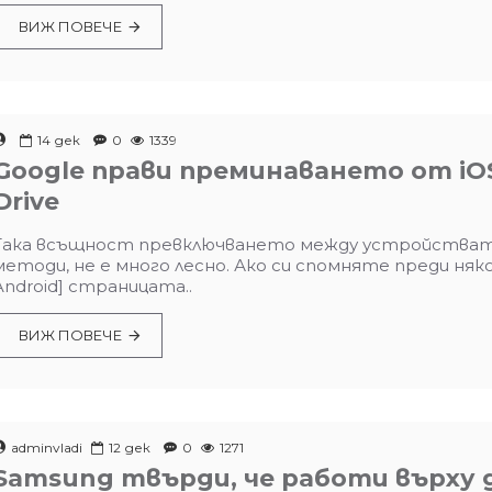
ВИЖ ПОВЕЧЕ
14
дек
0
1339
Google прави преминаването от iOS
Drive
Така всъщност превключването между устройствата, 
методи, не е много лесно. Ако си спомняте преди някол
Android] страницата..
ВИЖ ПОВЕЧЕ
adminvladi
12
дек
0
1271
Samsung твърди, че работи върху 