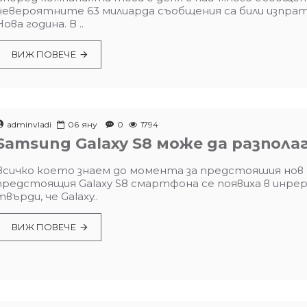
невероятните 63 милиарда съобщения са били изпр
Нова година. В ..
ВИЖ ПОВЕЧЕ
adminvladi
06
яну
0
1794
Samsung Galaxy S8 може да разполаг
Всичко което знаем до момента за предстояшия нов 
предстоящия Galaxy S8 смартфона се появиха в инрер
твърди, че Galaxy..
ВИЖ ПОВЕЧЕ