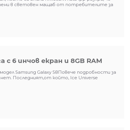
атени в световен мащаб от потребителите за
а с 6 инчов екран и 8GB RAM
модел Samsung Galaxy S8Повече подробности за
нет. Последният,от който, Ice Universe