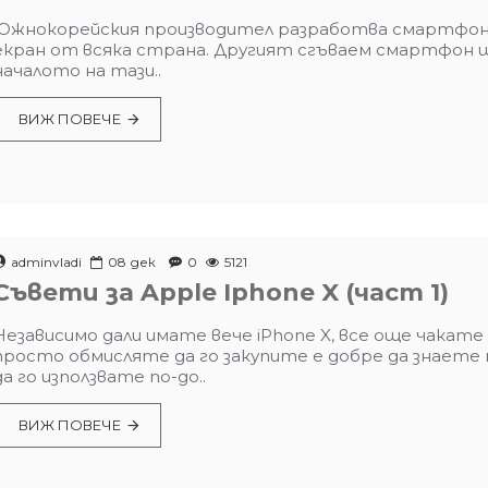
Южнокорейския производител разработва смартфон с 
екран от всяка страна. Другият сгъваем смартфон щ
началото на тази..
ВИЖ ПОВЕЧЕ
adminvladi
08
дек
0
5121
Съвети за Apple Iphone X (част 1)
Независимо дали имате вече iPhone X, все още чакат
просто обмисляте да го закупите е добре да знаете
да го използвате по-до..
ВИЖ ПОВЕЧЕ