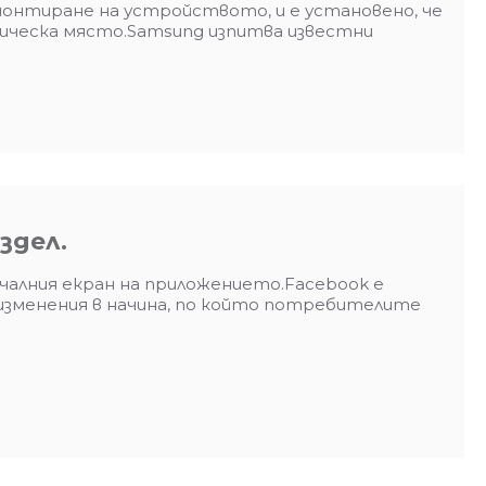
монтиране на устройството, и е установено, че
ическа място.Samsung изпитва известни
здел.
ачалния екран на приложението.Facebook е
 изменения в начина, по който потребителите