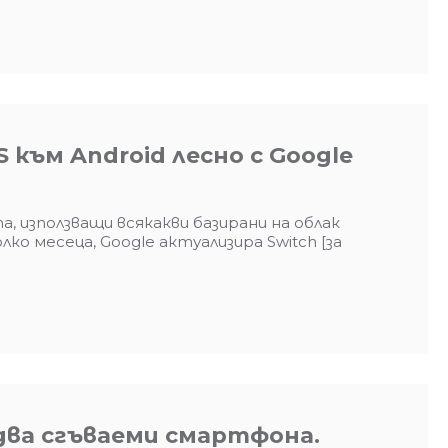
 към Android лесно с Google
използващи всякакви базирани на облак
ко месеца, Google актуализира Switch [за
два сгъваеми смартфона.