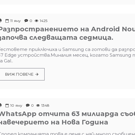
11
яну
0
1425
Разпространението на Android Noug
започва следващата седмица.
Тестовете приключиха и Samsung са готови да разпрос
S7 Edge устройства.Миналия месец, когато Samsung п
а Gal..
ВИЖ ПОВЕЧЕ
10
яну
0
1348
WhatsApp отчита 63 милиарда съо
навечерието на Нова Година
Според компанията това е деня с най-много съобщения