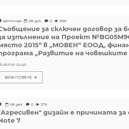
adminvladi
08
дек
0
1369
Съобщение за сключен договор за 
за изпълнение на Проект №BG05M9O
място 2015“ в „МОВЕН“ ЕООД, фин
програма „Развитие на човешките 
Вижте още..
ВИЖ ПОВЕЧЕ
08
дек
0
1176
"Агресивен" дизайн е причината за
Note 7