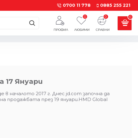
0700 11 778
0885 255 221
0
0
0
ПРОФИЛ
ЛЮБИМИ
СРАВНИ
а 17 Януари
в началото 2017 г. Днес jd.com започна да
 на продажбата през 19 януари.HMD Global