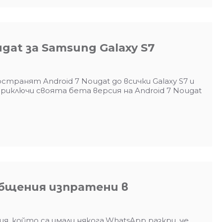
at за Samsung Galaxy S7
транят Android 7 Nougat до всички Galaxy S7 и
риключи своята бета версия на Android 7 Nougat
бщения изпратени в
, който са имали някога.WhatsApp разкри, че