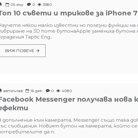
05
яну
0
3580
Топ 10 съвети и трикове за iPhone 7
Научете някои малко известни но полезни функции н
вибриране на 3D home бутонаApple замениха бутона на
вградения Taptic Eng..
ВИЖ ПОВЕЧЕ
adminvladi
16
дек
0
4080
Facebook Messenger получава нова 
ефекти
В допълнение към камерата, Messenger също така до
със съобщения. Новият бутон на камерата, който се 
потребителите да п..