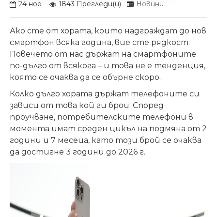
24
ное
1843 Прегледи(и)
Новини
Ако сте от хората, които надграждат до нов
смартфон всяка година, вие сте рядкост.
Повечето от нас държат на смартфоните
по-дълго от всякога – и това не е тенденция,
която се очаква да се обърне скоро.
Колко дълго хората държат телефоните си
зависи от това кой ги брои. Според
проучване, потребителските телефони в
момента имат среден цикъл на подмяна от 2
години и 7 месеца, като този брой се очаква
да достигне 3 години до 2026 г.