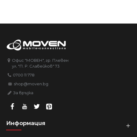
Офис "МОВЕН", гр. Плевен
ул. "П. Р. Славейков" 73
0700 11 778
shop@moven.bg
За връзка
Информация