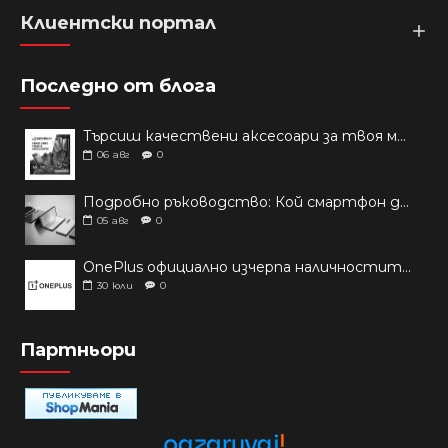
Клиентски портал
Последно от блога
Търсиш качествени аксесоари за твоя модел? Как правилно да защитим новия си смартфон: Ръководство за аксесоари през 2026 г.
06
авг
0
Подробно ръководство: Кой смартфон да купиш през 2026 г.?
05
авг
0
OnePlus официално изчерпа наличностите си от телефони на основни пазари
30
юли
0
Партньори