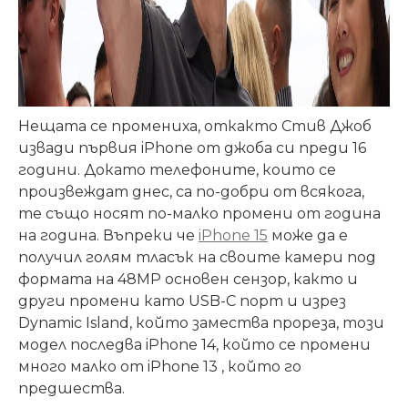
Нещата се промениха, откакто Стив Джоб
извади първия iPhone от джоба си преди 16
години. Докато телефоните, които се
произвеждат днес, са по-добри от всякога,
те също носят по-малко промени от година
на година. Въпреки че
iPhone 15
може да е
получил голям тласък на своите камери под
формата на 48MP основен сензор, както и
други промени като USB-C порт и изрез
Dynamic Island, който замества прореза, този
модел последва iPhone 14, който се промени
много малко от iPhone 13 , който го
предшества.