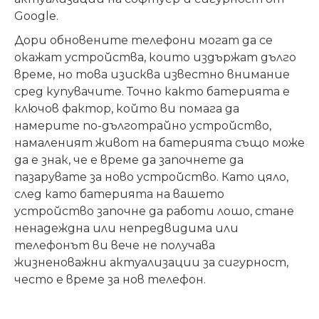
Google.
Дори обновените телефони могат да се
окажат устройства, които издържат дълго
време, но това изисква известно внимание
сред купувачите. Точно както батерията е
ключов фактор, който ви помага да
намерите по-дълготрайно устройство,
намаленият живот на батерията също може
да е знак, че е време да започнете да
пазарувате за ново устройство. Като цяло,
след като батерията на вашето
устройство започне да работи лошо, стане
ненадеждна или непредвидима или
телефонът ви вече не получава
жизненоважни актуализации за сигурност,
често е време за нов телефон.