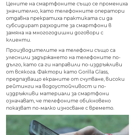
Цените на смартфоните също се промениха
значително, като телефонните оператори
отдавна прекратиха практиката си да
субсидират разходите за смартфони в
замяна на многогодишни договори с
клиенти.
Производителите на телефони също са
улеснили задържането на телефоните по-
дълго, като са ги направили по-издръжливи
от всякога. Фактори като Gorilla Glass,
предпазващо екраните от счупване, високи
рейтинги на водоустойчивост и по-
издръжливи материали за смартфони
означават, че телефоните обикновено
показват по-малко износване с времето.