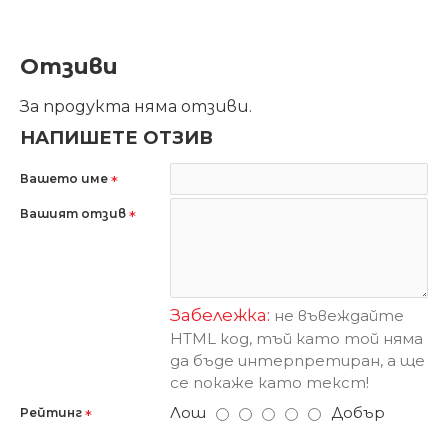
Отзиви
За продукта няма отзиви.
НАПИШЕТЕ ОТЗИВ
Вашето име
Вашият отзив
Забележка:
не въвеждайте
HTML код, тъй като той няма
да бъде интерпретиран, а ще
се покаже като текст!
Лош
Добър
Рейтинг