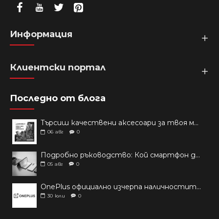
Информация
Клиентски портал
Последно от блога
Търсиш качествени аксесоари за твоя модел? Как правилно да защитим новия си смартфон: Ръководство за аксесоари през 2026 г.
06
авг
0
Подробно ръководство: Кой смартфон да купиш през 2026 г.?
05
авг
0
OnePlus официално изчерпа наличностите си от телефони на основни пазари
30
юли
0