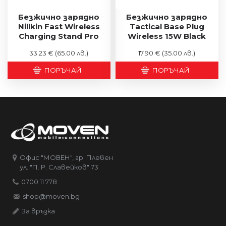
Безжично зарядно
Безжично зарядно
Nillkin Fast Wireless
Tactical Base Plug
Charging Stand Pro
Wireless 15W Black
33.23 €
(65.00 лв.)
17.90 €
(35.00 лв.)
ПОРЪЧАЙ
ПОРЪЧАЙ
Офис "МОВЕН", гр. Плевен
ул. "П. Р. Славейков" 73
0700 11 778
shop@moven.bg
За връзка