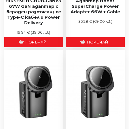
HIKSEMI HS-HUB-GaN67
Адаптер Honor
67W GaN адаптер с
SuperCharge Power
вграден разтягащ се
Adapter 66W + Cable
Type-C кабел и Power
35.28 €
(69.00 лв.)
Delivery
19.94 €
(39.00 лв.)
ПОРЪЧАЙ
ПОРЪЧАЙ