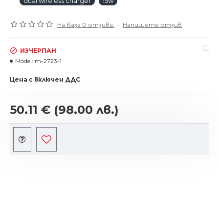
dual wireless charger
15w
На база 0 отзива.
-
Напишете отзив
ИЗЧЕРПАН
Model:
m-2723-1
Цена с включен ДДС
50.11 €
(98.00 лв.)