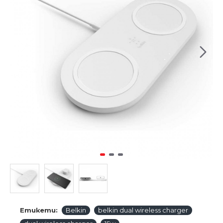
Етикети:
Belkin
belkin dual wireless charger