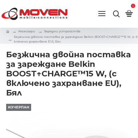
0
Аксесоари
Зарядни устройствa
Безжичнa двойна поставкa за зареждане Belkin BOOST↑CHARGE™15 W, (с в
ключено захранване EU), Бял
Безжичнa двойна поставкa
за зареждане Belkin
BOOST↑CHARGE™15 W, (с
включено захранване EU),
Бял
ИЗЧЕРПАН