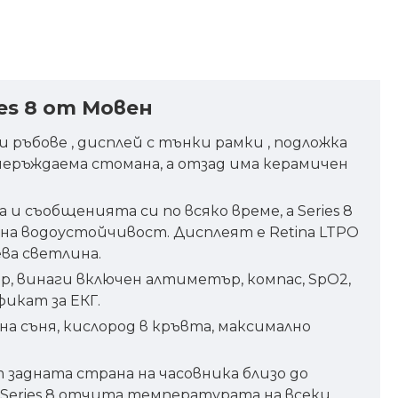
es 8 от Мовен
ни ръбове , дисплей с тънки рамки , подложка
 неръждаема стомана, а отзад има керамичен
 съобщенията си по всяко време, а Series 8
 на водоустойчивост. Дисплеят е Retina LTPO
ва светлина.
р, винаги включен алтиметър, компас, SpO2,
икат за ЕКГ.
на съня, кислород в кръвта, максимално
 задната страна на часовника близо до
 Series 8 отчита температурата на всеки