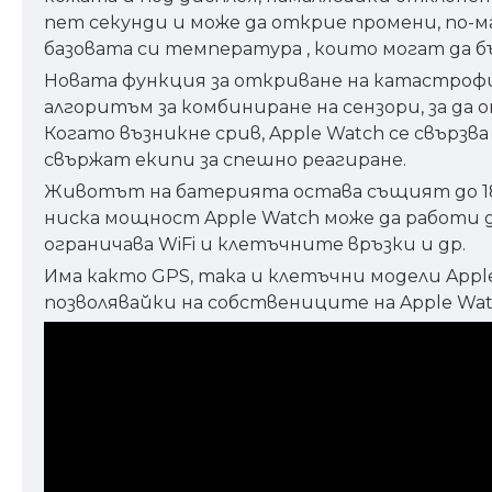
пет секунди и може да открие промени, по-м
базовата си температура , които могат да б
Новата функция за откриване на катастрофи
алгоритъм за комбиниране на сензори, за д
Когато възникне срив, Apple Watch се свързв
свържат екипи за спешно реагиране.
Животът на батерията остава същият до 18 ча
ниска мощност Apple Watch може да работи до
ограничава WiFi и клетъчните връзки и др.
Има както GPS, така и клетъчни модели Apple
позволявайки на собствениците на Apple Watc