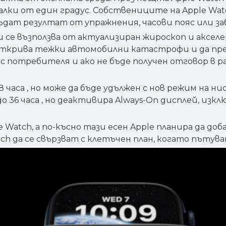
алки от един градус. Собствениците на Apple Wat
ъдат резултат от упражнения, часови пояс или за
 се възползва от актуализиран жироскоп и аксел
а открива тежки автомобилни катастрофи и да пр
а с потребителя и ако не бъде получен отговор в 
са , но може да бъде удължен с нов режим на нис
 36 часа , но деактивира Always-On дисплей, изкл
 Watch, а по-късно тази есен Apple планира да до
h да се свързват с клетъчен план, когато пътува