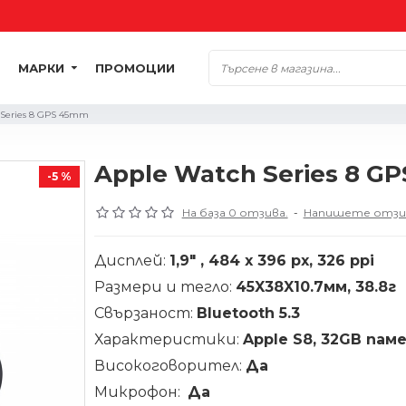
МАРКИ
ПРОМОЦИИ
 Series 8 GPS 45mm
Apple Watch Series 8 G
-5 %
На база 0 отзива.
-
Напишете отзи
Дисплей:
1,9" , 484 x 396 px, 326 ppi
Размери и тегло:
45X38X10.7мм, 38.8г
Свързаност:
Bluetooth 5.3
Характеристики:
Apple S8, 32GB пам
Високоговорител:
Да
Микрофон:
Да