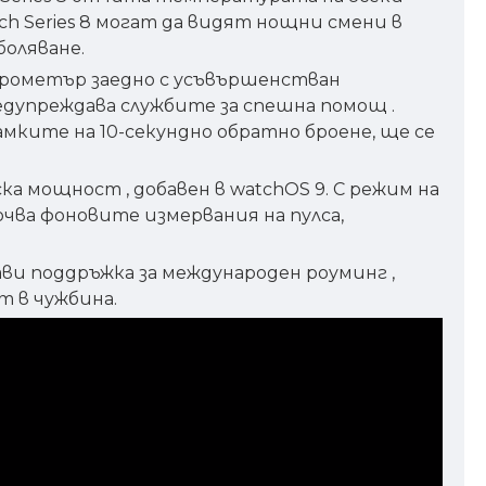
ch Series 8 могат да видят нощни смени в
боляване.
ерометър заедно с усъвършенстван
едупреждава службите за спешна помощ .
рамките на 10-секундно обратно броене, ще се
ка мощност , добавен в watchOS 9. С режим на
ючва фоновите измервания на пулса,
бави поддръжка за международен роуминг ,
т в чужбина.