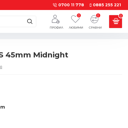
0700 11 778
0885 255 221
0
0
0
ПРОФИЛ
ЛЮБИМИ
СРАВНИ
PS 45mm Midnight
в
ет