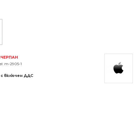
ЗЧЕРПАН
l:
m-2905-1
 с включен ДДС