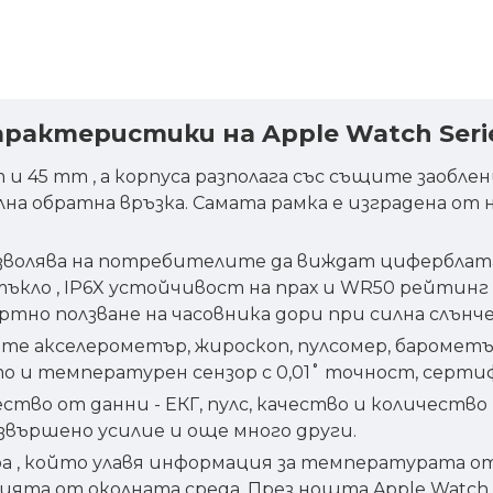
арактеристики на Apple Watch Seri
m и 45 mm , а корпуса разполага със същите заобле
лна обратна връзка. Самата рамка е изградена от
зволява на потребителите да виждат циферблата и
тъкло , IP6X устойчивост на прах и WR50 рейтинг
ртно ползване на часовника дори при силна слънче
ите акселерометър, жироскоп, пулсомер, барометъ
 и температурен сензор с 0,01˚ точност, сертиф
во от данни - ЕКГ, пулс, качество и количество 
извършено усилие и още много други.
ра , който улавя информация за температурата от
ията от околната среда. През нощта Apple Watch