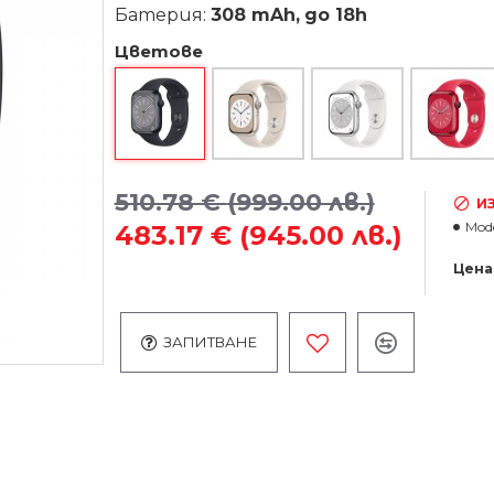
Батерия:
308 mAh,
до 18h
Цветове
510.78 €
(999.00 лв.)
И
Mode
483.17 €
(945.00 лв.)
Цена
ЗАПИТВАНЕ