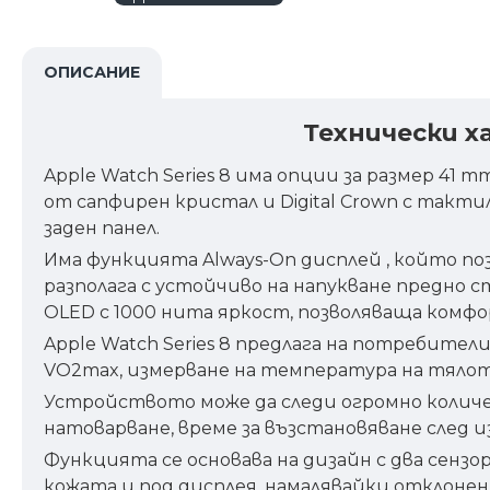
ОПИСАНИЕ
Технически х
Apple Watch Series 8 има опции за размер 41 m
от сапфирен кристал и Digital Crown с такти
заден панел.
Има функцията Always-On дисплей , който по
разполага с устойчиво на напукване предно с
OLED с 1000 нита яркост, позволяваща комфо
Apple Watch Series 8 предлага на потребител
VO2max, измерване на температура на тялото
Устройството може да следи огромно количест
натоварване, време за възстановяване след 
Функцията се основава на дизайн с два сензо
кожата и под дисплея, намалявайки отклонен