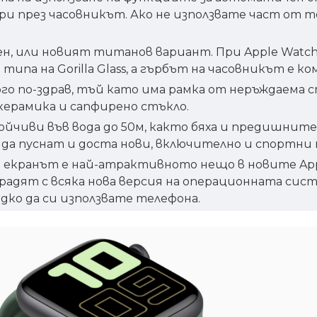
и през часовникът. Ако не използвате част от те
, или новият титанов вариант. При Apple Watch S
 типа на Gorilla Glass, а гърбът на часовникът е 
ного по-здрав, тъй като има рамка от неръждаема
керамика и сапфирено стъкло.
тойчиви във вода до 50м, както бяха и предишнит
 да пуснат и доста нови, включително и спортни 
ED екранът е най-атрактивното нещо в новите App
радят с всяка нова версия на операционната сис
дко да си използвате телефона.