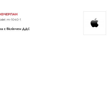
ИЗЧЕРПАН
del:
m-1040-1
а с включен ДДС