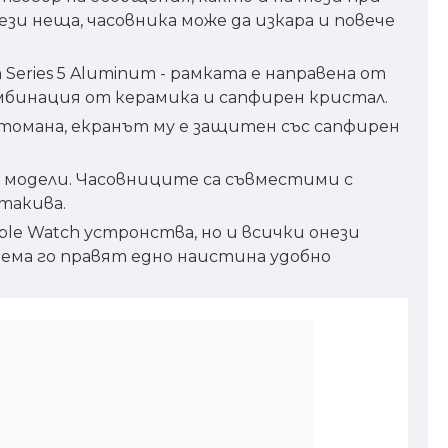
зи неща, часовника може да изкара и повече
eries 5 Aluminum - рамката е направена от
комбинация от керамика и сапфирен кристал.
 стомана, екранът му е защитен със сапфирен
е модели. Часовниците са съвместими с
такива.
le Watch устронства, но и всички онези
тема го правят едно наистина удобно