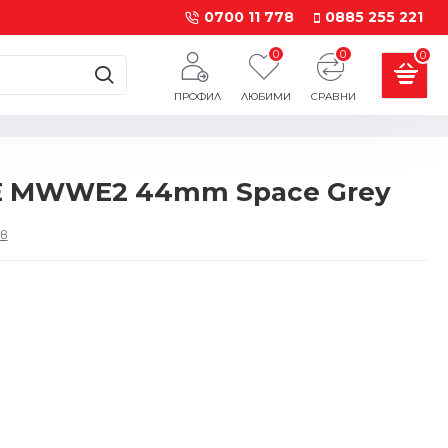
0700 11 778
0885 255 221
0
0
0
ПРОФИЛ
ЛЮБИМИ
СРАВНИ
LTE MWWE2 44mm Space Grey
в