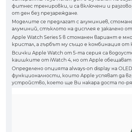
фитнес тренировки, и са включени и разговор
от ден без презареждане.
Моделите се предлагат с алуминиев, стоманен
алуминий, стъклото на дисплея е закалено от
Apple Watch Series 5 в стоманен вариант е м
кристал, а гърбът му също е комбинация от 
Всички Apple Watch от 5-та серия са водоус
каишките от iWatch 4, но от Apple обещават
Определено опцията always-on display на OL
функционалности, които Apple успяват да вг
устройство, което ще Ви накара доста по-ря