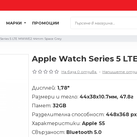
МАРКИ
ПРОМОЦИИ
 Series 5 LTE MWWE2 44mm Space Grey
Apple Watch Series 5 
На база 0 отзива.
-
Напишете отзи
Дисплей:
1,78"
Размери и тегло:
44x38x10.7мм, 47.8г
Памет:
32GB
Разделителна способност:
448x368 px
Характеристики:
Apple S5
Свързаност:
Bluetooth 5.0