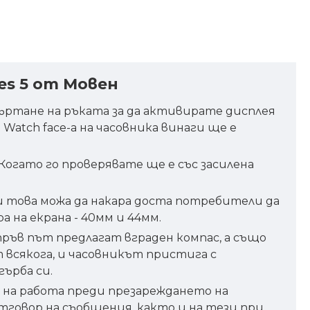
es 5 от Мовен
авъртане на ръката за да активирате дисплея
 Watch face-а на часовника винаги ще е
Когато го проверявате ще е със засилена
 и това можа да накара доста потребители да
ра на екрана - 40мм и 44мм.
 пръв път предлагат вграден компас, а също
 всякога, и часовникът пристига с
ърба си.
 на работа преди презареждането на
отговор на съобщения, както и на тези при