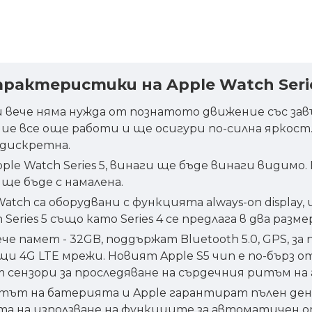
арактеристики на Apple Watch Seri
ан и вече няма нужда от познатото движение със з
ние все още работи и ще осигури по-силна яркост.
 дискретна.
 Watch Series 5, винаги ще бъде винаги видимо. 
ще бъде с намалена.
tch са оборудвани с функцията always-on display,
eries 5 също като Series 4 се предлага в два разме
че памет - 32GB, поддържат Bluetooth 5.0, GPS, за
и 4G LTE мрежи. Новият Apple S5 чип е по-бърз от
сензори за проследяване на сърдечния ритъм на г
отът на батерията и Apple гарантират пълен ден
зата на използване на функциите за автоматичен 