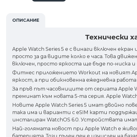
ОПИСАНИЕ
Технически х
Apple Watch Series 5 е с винаги включен екр
просто за да видите колко е часа. Това движе
включен, просто яркоста ще бъде по-ниска и
Фитнес приложението Workout на новият Apple
яркост, а при обикновенна ежедневна работа 
За пръв път часовниците от сериата Apple Wa
преминат към новата 5-та серия. Apple Watch S
Новите Apple Watch Series 5 имат двойно пове
така има и варианти с eSIM карти поддържащ
инсталиран WatchOS 6.0. Устройствата имат 
Най-голямата новост при Apple Watch е жив
батерията. Този пълен ден е изчислен на ба