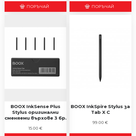
ПОРЪЧАЙ
ПОРЪЧАЙ
BOOX InkSense Plus
BOOX InkSpire Stylus за
Stylus оригинални
Tab X C
сменяеми върхове 3 бр.
99.00 €
15.00 €