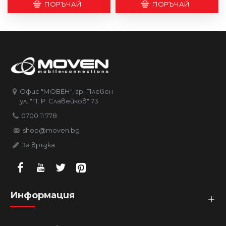
ПОРЪЧАЙ
ПОРЪЧАЙ
Офис "МОВЕН", гр. Плевен
ул. "П. Р. Славейков" 73
0700 11 778
shop@moven.bg
За връзка
Информация