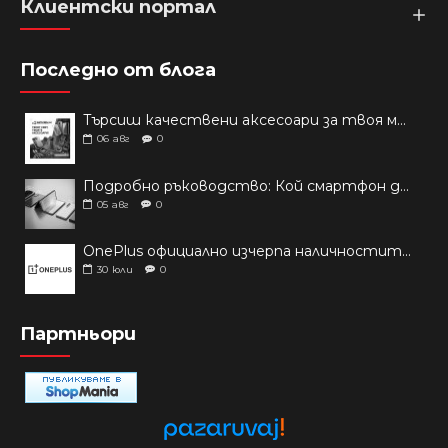
Клиентски портал
Последно от блога
Търсиш качествени аксесоари за твоя модел? Как правилно да защитим новия си смартфон: Ръководство за аксесоари през 2026 г.
06
авг
0
Подробно ръководство: Кой смартфон да купиш през 2026 г.?
05
авг
0
OnePlus официално изчерпа наличностите си от телефони на основни пазари
30
юли
0
Партньори