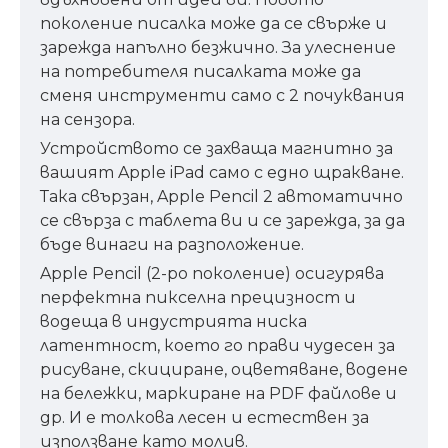
поколение писалка може да се свърже и
зарежда напълно безжично. За улеснение
на потребителя писалката може да
сменя инструменти само с 2 почуквания
на сензора.
Устройството се захваща магнитно за
вашият Apple iPad само с едно щракване.
Така свързан, Apple Pencil 2 автоматично
се свърза с таблета ви и се зарежда, за да
бъде винаги на разположение.
Apple Pencil (2-ро поколение) осигурява
перфектна пикселна прецизност и
водеща в индустрията ниска
латентност, което го прави чудесен за
рисуване, скициране, оцветяване, водене
на бележки, маркиране на PDF файлове и
др. И е толкова лесен и естествен за
използване като молив.