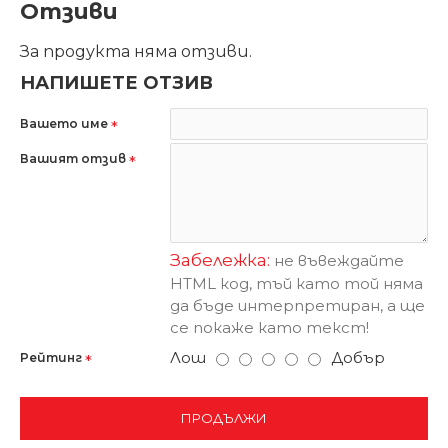
Отзиви
За продукта няма отзиви.
НАПИШЕТЕ ОТЗИВ
Вашето име
Вашият отзив
Забележка:
не въвеждайте
HTML код, тъй като той няма
да бъде интерпретиран, а ще
се покаже като текст!
Лош
Добър
Рейтинг
ПРОДЪЛЖИ