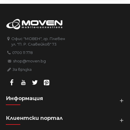
Офис "МОВЕН", гр. Плевен
ул. "П. Р. Славейков" 73
0700 11 778
shop@moven.bg
За връзка
Информация
Клиентски портал