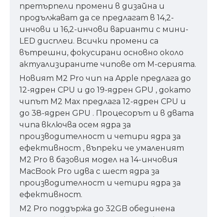
претърпели промени в дизайна и
продължават да се предлагат в 14,2-
инчови и 16,2-инчови варианти с мини-
LED дисплеи. Всички промени са
вътрешни, фокусирани основно около
актуализираните чипове от M-серията.
Новият M2 Pro чип на Apple предлага до
12-ядрен CPU и до 19-ядрен GPU , докато
чипът M2 Max предлага 12-ядрен CPU и
до 38-ядрен GPU . Процесорът и в двата
чипа включва осем ядра за
производителност и четири ядра за
ефективност , въпреки че умаленият
M2 Pro в базовия модел на 14-инчовия
MacBook Pro идва с шест ядра за
производителност и четири ядра за
ефективност.
M2 Pro поддържа до 32GB обединена