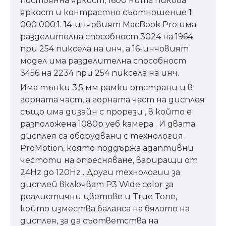
постоянна яркост, 1600 нита пикова
яркост и контрастно съотношение 1
000 000:1. 14-инчовият MacBook Pro има
разделителна способност 3024 на 1964
при 254 пиксела на инч, а 16-инчовият
модел има разделителна способност
3456 на 2234 при 254 пиксела на инч.
Има тънки 3,5 мм рамки отстрани и в
горната част, а горната част на дисплея
също има дизайн с прорези , в който е
разположена 1080p уеб камера . И двата
дисплея са оборудвани с технология
ProMotion, която поддържа адаптивни
честоти на опресняване, вариращи от
24Hz до 120Hz . Други технологии за
дисплей включват P3 Wide color за
реалистични цветове и True Tone,
който измества баланса на бялото на
дисплея, за да съответства на