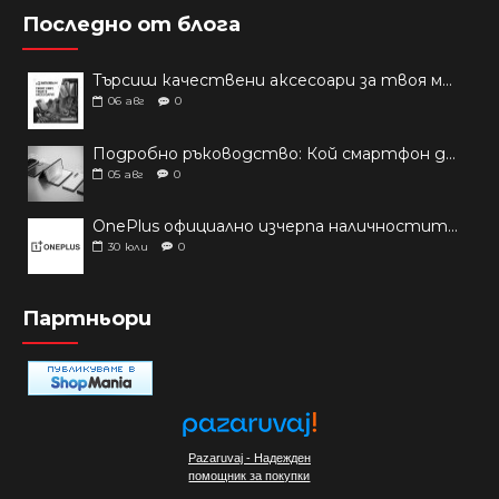
Последно от блога
Търсиш качествени аксесоари за твоя модел? Как правилно да защитим новия си смартфон: Ръководство за аксесоари през 2026 г.
06
авг
0
Подробно ръководство: Кой смартфон да купиш през 2026 г.?
05
авг
0
OnePlus официално изчерпа наличностите си от телефони на основни пазари
30
юли
0
Партньори
Pazaruvaj - Надежден
помощник за покупки