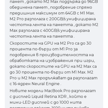
памет , докато M2 Max поддържа до 96GB
обединена памет , подобрение спрямо
предишния максимум от 64GB с M1 Max.
M2 Pro разполага с 200GB/s унифицирана
честотна лента на паметта , докато M2
Max разполага с 400GB/s унифицирана
честотна лента на паметта .
Скоростите на GPU на M2 Pro са до 30
процента по-бързи от M1 Pro за
подобрения в производителността на
обработката на изображения при игри,
докато скоростите на GPU на M2 Max са
до 30 процента по-бързи от M1 Max. M2
Pro и M2 Max продължават да разполагат
с 16-ядрен Neural Engine .
Новите модели MacBook Pro разполагат
с дисплей Liquid Retina XDR , който е
мини-LED дисплей с до 1000 нита