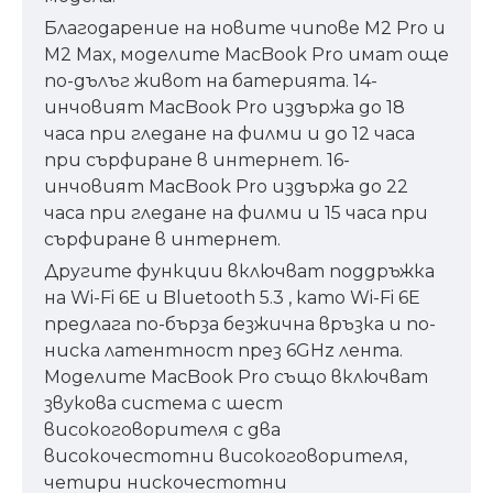
Благодарение на новите чипове M2 Pro и
M2 Max, моделите MacBook Pro имат още
по-дълъг живот на батерията. 14-
инчовият MacBook Pro издържа до 18
часа при гледане на филми и до 12 часа
при сърфиране в интернет. 16-
инчовият MacBook Pro издържа до 22
часа при гледане на филми и 15 часа при
сърфиране в интернет.
Другите функции включват поддръжка
на Wi-Fi 6E и Bluetooth 5.3 , като Wi-Fi 6E
предлага по-бърза безжична връзка и по-
ниска латентност през 6GHz лента.
Моделите MacBook Pro също включват
звукова система с шест
високоговорителя с два
високочестотни високоговорителя,
четири нискочестотни