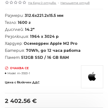
На база 0 отзива.
-
Напишете отзив
Размери:
312.6x221.2x15.5 мм
Тегло:
1600 г
Дисплей:
14.2"
Резолюция:
1964 х 3024
p
Хардуер:
Осемядрен Apple M2 Pro
Батерия:
70Wh, до 12 часа работа
Памет:
512GB SSD / 16 GB RAM
ОЧАКВА СЕ
Model:
m-3553-1
Цена с включен ДДС
2 402.56 €