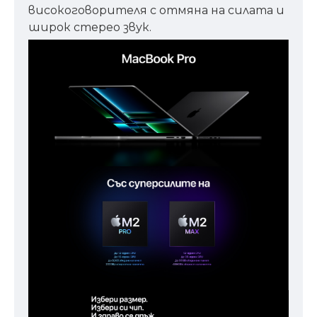
високоговорителя с отмяна на силата и
широк стерео звук.