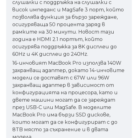
слушалки с поддръжка на слушалки с
висок импеданс и MagSafe 3 порт, който
позволява функция за бързо зареждане,
осигуряваща 50 процента заряд в
рамките на 30 минути. Новост тази
година е HDMI 2.1 портът, който
осигурява поддръжка за 8K дисплеи до
60Hz и 4K дисплеи до 240Hz.
16-инчовият MacBook Pro използва 140W
захранващ адаптер, докато 14-инчовите
модели се доставят с 67W или 96W
захранващ адаптер в зависимост от
конфигурацията на процесора, като и
двете машини могат да се зареждат
през USB-C или MagSafe. В моделите
MacBook Pro има бързи SSD дискове,
които могат да се конфигурират с до
8TB място за съхранение и в двата
модела.