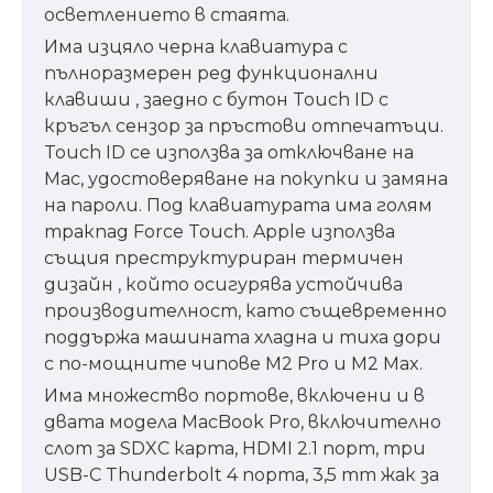
осветлението в стаята.
Има изцяло черна клавиатура с
пълноразмерен ред функционални
клавиши , заедно с бутон Touch ID с
кръгъл сензор за пръстови отпечатъци.
Touch ID се използва за отключване на
Mac, удостоверяване на покупки и замяна
на пароли. Под клавиатурата има голям
тракпад Force Touch. Apple използва
същия преструктуриран термичен
дизайн , който осигурява устойчива
производителност, като същевременно
поддържа машината хладна и тиха дори
с по-мощните чипове M2 Pro и M2 Max.
Има множество портове, включени и в
двата модела MacBook Pro, включително
слот за SDXC карта, HDMI 2.1 порт, три
USB-C Thunderbolt 4 порта, 3,5 mm жак за