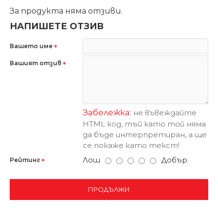
За продукта няма отзиви.
НАПИШЕТЕ ОТЗИВ
Вашето име
Вашият отзив
Забележка:
не въвеждайте
HTML код, тъй като той няма
да бъде интерпретиран, а ще
се покаже като текст!
Лош
Добър
Рейтинг
ПРОДЪЛЖИ