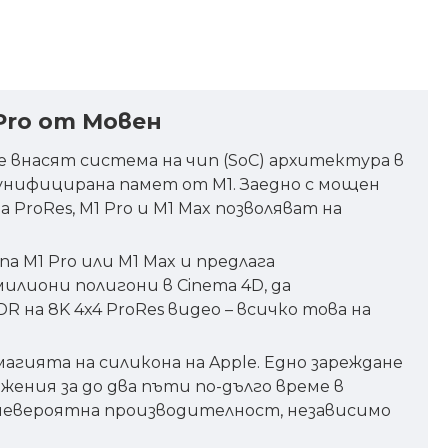
Pro от Мовен
 внасят система на чип (SoC) архитектура в
 унифицирана памет от M1. Заедно с мощен
ProRes, M1 Pro и M1 Max позволяват на
па M1 Pro или M1 Max и предлага
лиони полигони в Cinema 4D, да
R на 8K 4x4 ProRes видео – всичко това на
ията на силикона на Apple. Едно зареждане
жения за до два пъти по-дълго време в
а невероятна производителност, независимо