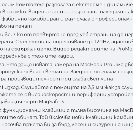
реносим компютър разполага с екстремен динами
в снимки, видео и игри — с изискани огледални 
е фабрично калибриран и разполага с професиона
во на печат.
ави всичко от превъртане през уеб страница до иг
ргия. С честоти на опресняване до 120Hz, адапт
о на съдържанието. Видео редакторите на ProMo
подравнява с техните кадри.
га. Ето защо новата камера на MacBook Pro има д
пропуска повече светлина. Заедно с по-голям сен
бра производителност при слаба светлина.
I изход. Слушайте с помощта на 3,5 мм жак за сл
ържете се с високоскоростни периферни устройств
даващия порт MagSafe 3.
 с функционални клавиши с пълна височина на Mac
 обичат. Той включва нови клавишни комбинации за 
насочва пръста ви за бърз, лесен и сигурен начин 