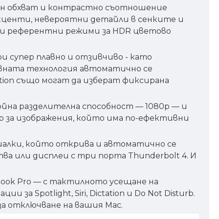
чен обхват и контрастно съотношение
акценти, невероятни детайли в сенките и
лни референтни режими за HDR цветово
ри супер плавно и отзивчиво - като
ивната технология автоматично се
tion също могат да изберат фиксирана
война разделителна способност — 1080p — и
зор за изображения, който има по-ефективни
ушалки, който открива и автоматично се
а или дисплеи с три порта Thunderbolt 4. И
Book Pro — с тактилното усещане на
Spotlight, Siri, Dictation и Do Not Disturb.
за отключване на вашия Mac.