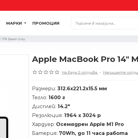
МАРКИ
ПРОМОЦИИ
 1TB Space Gray
Apple MacBook Pro 14" 
На база 0 отзива.
-
Напишете отзи
Размери:
312.6x221.2x15.5 мм
Тегло:
1600 г
Дисплей:
14.2"
Резолюция:
1964 х 3024
p
Хардуер:
Осемядрен Apple M1 Pro
Батерия:
70Wh, до 11 часа работа