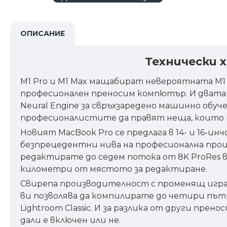
ОПИСАНИЕ
Технически 
M1 Pro и M1 Max мащабират невероятната M1 
професионален преносим компютър. И двата 
Neural Engine за свръхзаредено машинно обуч
професионалистите да правят неща, които н
Новият MacBook Pro се предлага в 14- и 16-ин
безпрецедентни нива на професионална прои
редактирате до седем потока от 8K ProRes вид
километри от мястото за редактиране.
Свирепа производителност с променящ играт
ви позволява да компилирате до четири пъти
Lightroom Classic. И за разлика от други п
дали е включен или не.