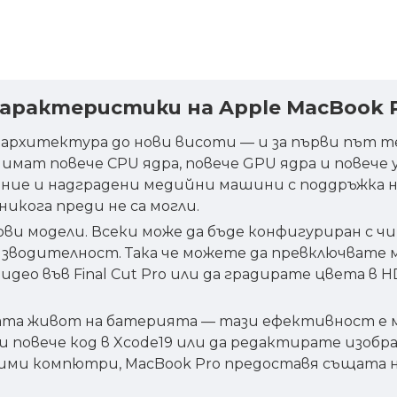
характеристики на Apple MacBook 
архитектура до нови висоти — и за първи път те
имат повече CPU ядра, повече GPU ядра и повече
ение и надградени медийни машини с поддръжка на 
икога преди не са могли.
чови модели. Всеки може да бъде конфигуриран с чи
зводителност. Така че можете да превключвате ми
ео във Final Cut Pro или да градирате цвета в HD
а живот на батерията — тази ефективност е маг
 повече код в Xcode19 или да редактирате изобра
реносими компютри, MacBook Pro предоставя същат