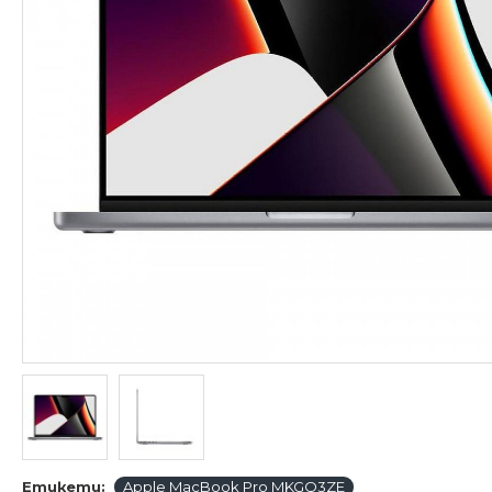
Етикети:
Apple MacBook Pro MKGQ3ZE