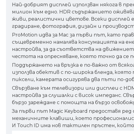
Най-добрият дисплей използван някога в п
милион към едно. HDR съдържанието оживява 
живи, реалистични цветове. Всеки дисплей 
градиране, фотография, дизайн и производст
ProMotion идва за Mac за първи път, като пр
същевременно намалява консумацията на ене
настройва, за да съответства на движениет
честота на опресняване, която точно да се 
Поддържането на връзка е по-важно от всяко
използва обектив с по-широка бленда, която 
пиксели, камерата осигурява два пъти по-до
Свързване към телевизори или дисплеи с HDM
настройва за слушалки с висок импеданс. Св
бързо зареждане с помощта на бързо освобож
За първи път Magic Keyboard предоставя ред
механичните клавиши, което професионалистите
И Touch ID има нов тактилен пръстен, който 