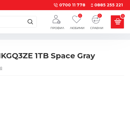
0700 11 778
0885 255 221
0
0
0
ПРОФИЛ
ЛЮБИМИ
СРАВНИ
MKGQ3ZE 1TB Space Gray
в