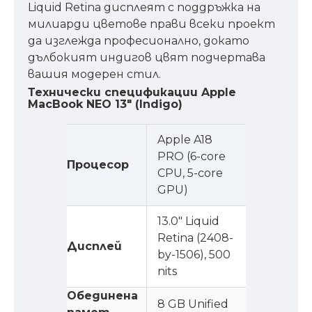
Liquid Retina дисплеят с поддръжка на
милиарди цветове прави всеки проект
да изглежда професионално, докато
дълбокият индигов цвят подчертава
вашия модерен стил.
Технически спецификации Apple
MacBook NEO 13" (Indigo)
Apple A18
PRO (6-core
Процесор
CPU, 5-core
GPU)
13.0" Liquid
Retina (2408-
Дисплей
by-1506), 500
nits
Обединена
8 GB Unified