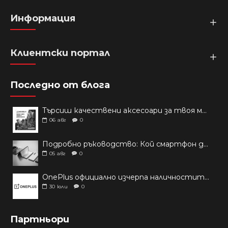
Информация
Клиентски портал
Последно от блога
Търсиш качествени аксесоари за твоя модел? Как правилно да защитим новия си смартфон: Ръководство за аксесоари през 2026 г.
06
авг
0
Подробно ръководство: Кой смартфон да купиш през 2026 г.?
05
авг
0
OnePlus официално изчерпа наличностите си от телефони на основни пазари
30
юли
0
Партньори