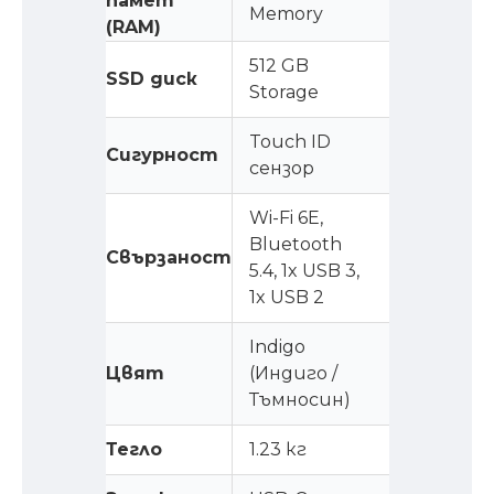
памет
Memory
(RAM)
512 GB
SSD диск
Storage
Touch ID
Сигурност
сензор
Wi-Fi 6E,
Bluetooth
Свързаност
5.4, 1x USB 3,
1x USB 2
Indigo
Цвят
(Индиго /
Тъмносин)
Тегло
1.23 кг