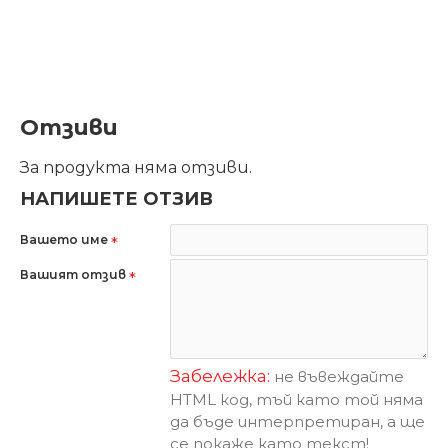
Отзиви
За продукта няма отзиви.
НАПИШЕТЕ ОТЗИВ
Вашето име
Вашият отзив
Забележка:
не въвеждайте
HTML код, тъй като той няма
да бъде интерпретиран, а ще
се покаже като текст!