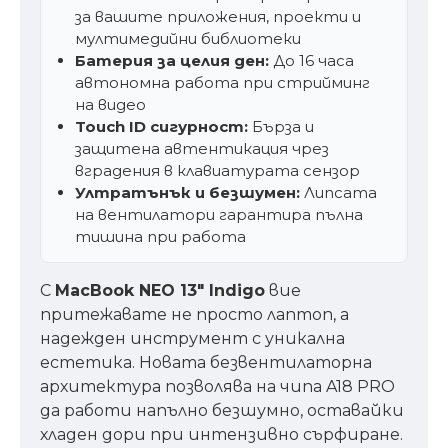
за вашите приложения, проекти и
мултимедийни библиотеки
Батерия за целия ден:
До 16 часа
автономна работа при стрийминг
на видео
Touch ID сигурност:
Бърза и
защитена автентикация чрез
вградения в клавиатурата сензор
Ултратънък и безшумен:
Липсата
на вентилатори гарантира пълна
тишина при работа
С
MacBook NEO 13" Indigo
вие
притежавате не просто лаптоп, а
надежден инструмент с уникална
естетика. Новата безвентилаторна
архитектура позволява на чипа A18 PRO
да работи напълно безшумно, оставайки
хладен дори при интензивно сърфиране.