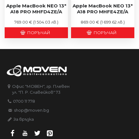
Apple MacBook NEO 13"
Apple MacBook NEO 13"
A18 PRO MHFD4ZE/A
A18 PRO MHFE4ZE/A
769.00 €
(1 504.03 лв.)
869.00 €
(1 699.62 лв.)
ПОРЪЧАЙ
ПОРЪЧАЙ
Офис "МОВЕН", гр. Плевен
ул. "П. Р. Славейков" 73
0700 11 778
shop@moven.bg
За връзка