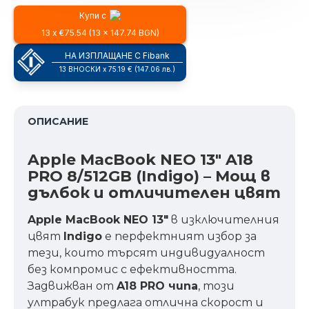
Купи с
13 x €75.54 (13 x 147.74 BGN)
НА ИЗПЛАЩАНЕ С Fibank
13 ВНОСКИ x 75.19 € (147.06 лв.)
ОПИСАНИЕ
Apple MacBook NEO 13" A18
PRO 8/512GB (Indigo) – Мощ в
дълбок и отличителен цвят
Apple MacBook NEO 13"
в изключителния
цвят
Indigo
е перфектният избор за
тези, които търсят индивидуалност
без компромис с ефективността.
Задвижван от
A18 PRO чипа
, този
ултрабук предлага отлична скорост и