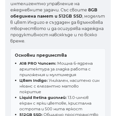
интелигентно управление на
ежедневните задачи. Със своите
8GB
обединена памет и 512GB SSD
, моделът
в цвят Индиго е създаден да вдъхновява
творчеството и да осигурява надеждна
продуктивност навсякъде и по всяко
време.
Основни предимства
A18 PRO Чипсет:
Мощна 6-ядрена
архитектура за гладка работа с
приложения и мултимедия
Цвят Indigo:
Уникален, наситено син
нюанс с елегантно матово
покритие
Liquid Retina дисплей:
13.0-инчов
екран с ярки цветове, кристална
острота и 500 нита яркост
512GB SSD:
Обширно пространство