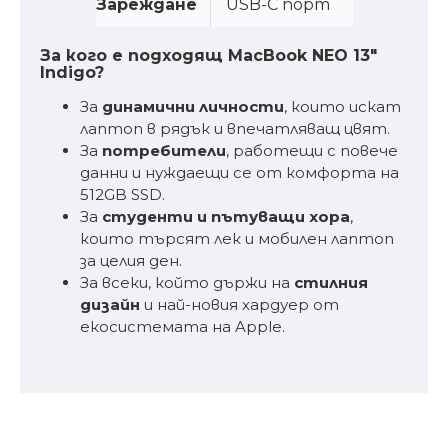
Зареждане
USB-C порт
За кого е подходящ MacBook NEO 13"
Indigo?
За
динамични личности
, които искат
лаптоп в рядък и впечатляващ цвят.
За
потребители
, работещи с повече
данни и нуждаещи се от комфорта на
512GB SSD.
За
студенти и пътуващи хора
,
които търсят лек и мобилен лаптоп
за целия ден.
За всеки, който държи на
стилния
дизайн
и най-новия хардуер от
екосистемата на Apple.