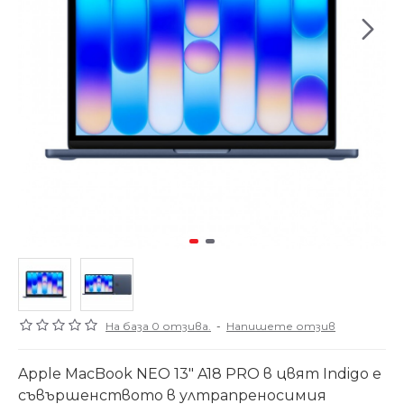
На база 0 отзива.
-
Напишете отзив
Apple MacBook NEO 13" A18 PRO в цвят Indigo е
съвършенството в ултрапреносимия