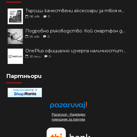
Търсиш качествени аксесоари за твоя модел? Как правилно да защитим новия си смартфон: Ръководство за аксесоари през 2026 г.
06
авг
0
Подробно ръководство: Кой смартфон да купиш през 2026 г.?
05
авг
0
OnePlus официално изчерпа наличностите си от телефони на основни пазари
30
юли
0
Партньори
Pazaruvaj - Надежден
помощник за покупки