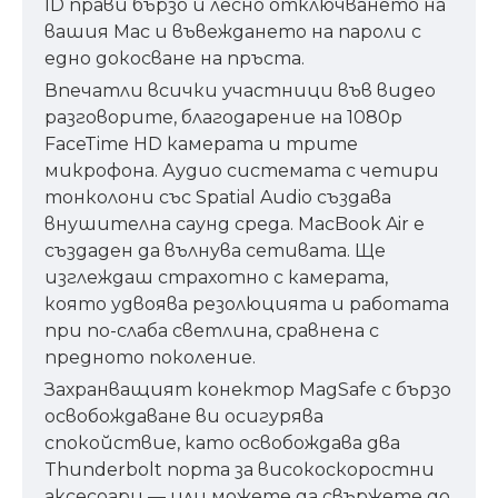
ID прави бързо и лесно отключването на
вашия Mac и въвеждането на пароли с
едно докосване на пръста.
Впечатли всички участници във видео
разговорите, благодарение на 1080p
FaceTime HD камерата и трите
микрофона. Аудио системата с четири
тонколони със Spatial Audio създава
внушителна саунд среда. MacBook Air е
създаден да вълнува сетивата. Ще
изглеждаш страхотно с камерата,
която удвоява резолюцията и работата
при по-слаба светлина, сравнена с
предното поколение.
Захранващият конектор MagSafe с бързо
освобождаване ви осигурява
спокойствие, като освобождава два
Thunderbolt порта за високоскоростни
аксесоари — или можете да свържете до