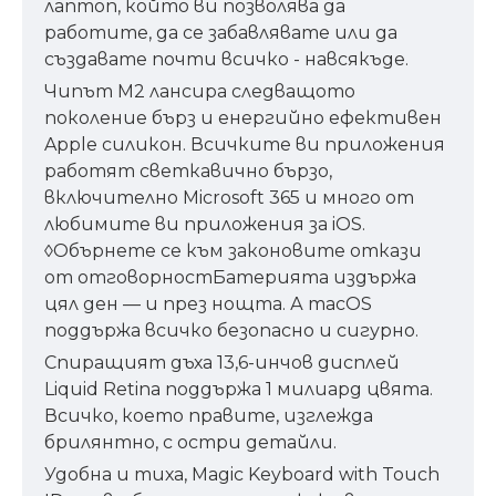
лаптоп, който ви позволява да
работите, да се забавлявате или да
създавате почти всичко - навсякъде.
Чипът M2 лансира следващото
поколение бърз и енергийно ефективен
Apple силикон. Всичките ви приложения
работят светкавично бързо,
включително Microsoft 365 и много от
любимите ви приложения за iOS.
◊Обърнете се към законовите откази
от отговорностБатерията издържа
цял ден — и през нощта. А macOS
поддържа всичко безопасно и сигурно.
Спиращият дъха 13,6-инчов дисплей
Liquid Retina поддържа 1 милиард цвята.
Всичко, което правите, изглежда
брилянтно, с остри детайли.
Удобна и тиха, Magic Keyboard with Touch