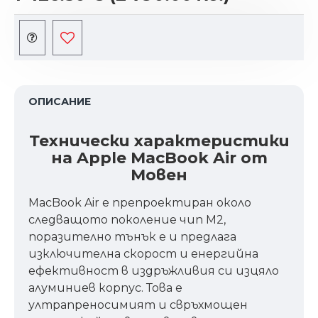
ОПИСАНИЕ
Технически характеристики
на Apple MacBook Air от
Мовен
MacBook Air е препроектиран около
следващото поколение чип M2,
поразително тънък е и предлага
изключителна скорост и енергийна
ефективност в издръжливия си изцяло
алуминиев корпус. Това е
ултрапреносимият и свръхмощен