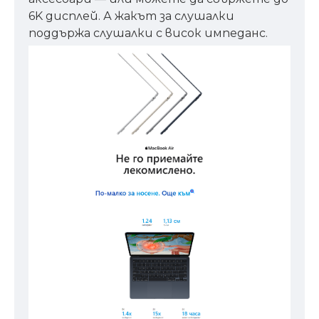
6K дисплей. А жакът за слушалки
поддържа слушалки с висок импеданс.