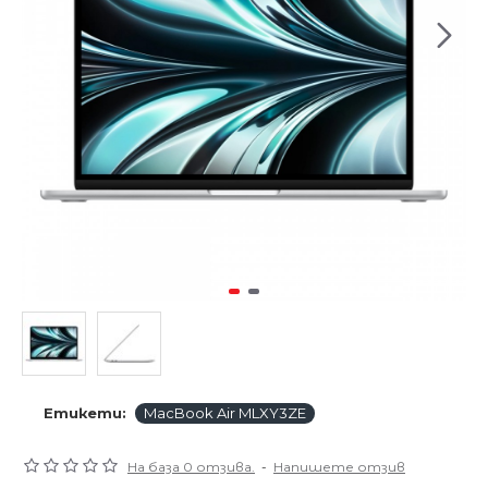
Етикети:
MacBook Air MLXY3ZE
На база 0 отзива.
-
Напишете отзив