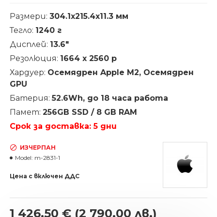
Размери:
304.1x215.4x11.3 мм
Тегло:
1240 г
Дисплей:
13.6"
Резолюция:
1664 х 2560
p
Хардуер:
Осемядрен Apple M2, Осемядрен
GPU
Батерия:
52.6Wh, до 18 часа работа
Памет:
256GB SSD / 8 GB RAM
Срок за доставка: 5 дни
ИЗЧЕРПАН
Model:
m-2831-1
Цена с включен ДДС
1 426.50 €
(2 790.00 лв.)