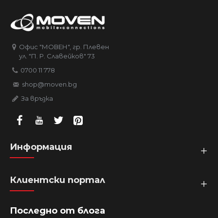
Офис "МОВЕН", гр. Плевен
ул. "П. Р. Славейков" 73
0700 11 778
shop@moven.bg
За връзка
Информация
Клиентски портал
Последно от блога