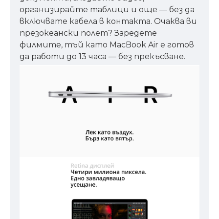
организирайте таблици и още — без да
включвате кабела в контакта. Очаква ви
презокеански полет? Заредете
филмите, тъй като MacBook Air е готов
да работи до 13 часа — без прекъсване.