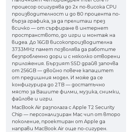
процесор осигурява до 2x по-висока CPU
производителност и до 80 процента по-
бърза графика, за да прелиташ през
всичко — от сърфиране в интернет
пространството, до игри и монтаж на
видеа. До 16GB високопроизводителна
3733MHz памет позволява да работите
безпроблемно дори и с няколко отворени
приложения. Бързият SSD драйв започва
от 256GB — двойно повече капацитет
от предишния модел. И може да се
конфигурира до 2TB — достатъчно
място за Вашите филми, музика, снимки,
файлове и игри.
MacBook Air разполага с Apple T2 Security
Chip — персонализиран Mac чип от второ
поколение, проектиран от Apple да
направи MacBook Air още по-сигурен.