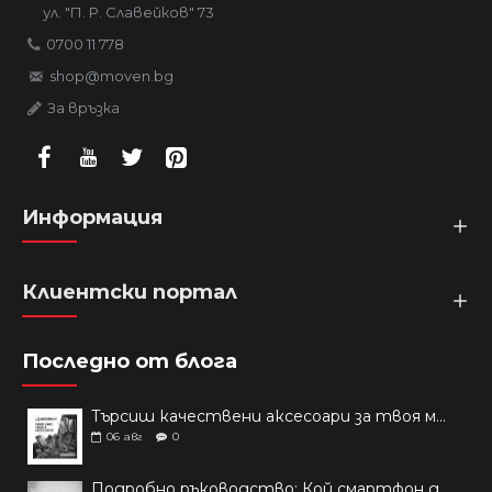
ул. "П. Р. Славейков" 73
0700 11 778
shop@moven.bg
За връзка
Информация
Клиентски портал
Последно от блога
Търсиш качествени аксесоари за твоя модел? Как правилно да защитим новия си смартфон: Ръководство за аксесоари през 2026 г.
06
авг
0
Подробно ръководство: Кой смартфон да купиш през 2026 г.?