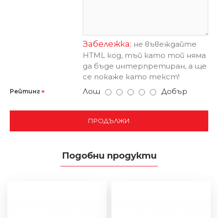
Забележка:
не въвеждайте
HTML код, тъй като той няма
да бъде интерпретиран, а ще
се покаже като текст!
Лош
Добър
Рейтинг
ПРОДЪЛЖИ
Подобни продукти