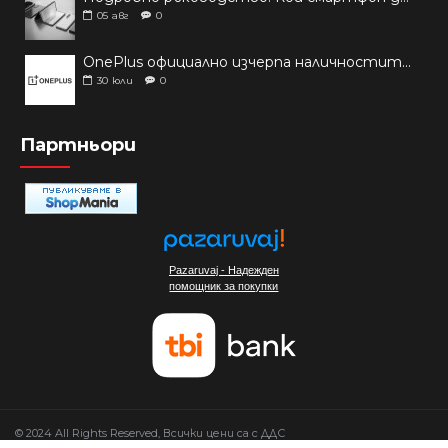
05
авг
0
OnePlus официално изчерпа наличностите си от телефони на основни пазари
30
юли
0
Партньори
Pazaruvaj - Надежден
помощник за покупки
© 2024 All Rights Reserved, Всички цени са с ДДС