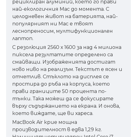
рециклиран алуминий, което го прави
най-екологичния Mac до момента. С
целодневен живот на батерията, най-
популярният ни Mac е твоят
леснопреносим, мултифункционален
лаптоп.
С резолюция 2560 х 1600 за над 4 милиона
пиксела резултатите определено са
смайващи. Изображенията достигат
ново ниво на реализъм. Текстът е ясен и
отчетлив. Стъклото на дисплея се
простира до ръба на корпуса, което
прави границите 50 процента по-
тънки. Така можеш да се фокусирате
върху съдържанието на екрана. И онова,
което виждате, ще ви хареса.
MacBook Air крие мощна
производителност в едва 1,29 кг.
Наличният четириядрен Intel Core i7