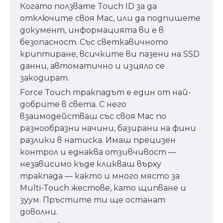
Когато ползвате Touch ID за да
отключите своя Mac, или да подпишете
документ, информацията ви е в
безопасност. Със светкавичното
криптиране, всичките ви пазени на SSD
данни, автоматично и изцяло се
закодират.
Force Touch тракпадът е един от най-
добрите в света. С него
взаимодействаш със своя Mac по
разнообразни начини, базирани на фини
разлики в натиска. Имаш прецизен
контрол и еднаква отзивчивост —
независимо къде кликваш върху
тракпада — както и много място за
Multi-Touch жестове, като щипване и
зуум. Пръстите ти ще останат
доволни.