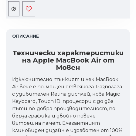
ОПИСАНИЕ
Технически характеристики
на Apple MacBook Air от
Мовен
Изключително тънкият и лек MacBook
Air вече е по-мощен отвсякога. Разполага
с удивителен Retina дисплей, нова Magic
Keyboard, Touch ID, процесори с до два
пъти по-добра производителност, по-
бърза графика и двойно повече
вътрешна памет. Елегантният
клиновиден дизайн е изработен от 100%