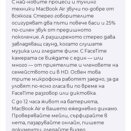
С най-новите процеси и тунинг
техники MacBook Air звучи по-добре от
всякога. Стерео гово­рителите
осигуряват два пъти повече баси и 25%
по-силен звук от предишното
поколение. А разширеното стерео дава
завладяващ саунд, когато слушате
музика или гледате филм. С FaceTime
камерата се виждате с един — или
много — от приятелите и членовете на
семейството си в HD. Освен това
трите микрофона работят заедно, за да
уловят по-ясно гласа ви по време на
FaceTime разговор или диктовка.
С до 12 часа живот на батерията,
MacBook Air е вашето ежедневно динамо.
Проверявайте мейли, сърфирайте в
нета, пазарувайте онлайн, пишете
документи, гледайте видео,