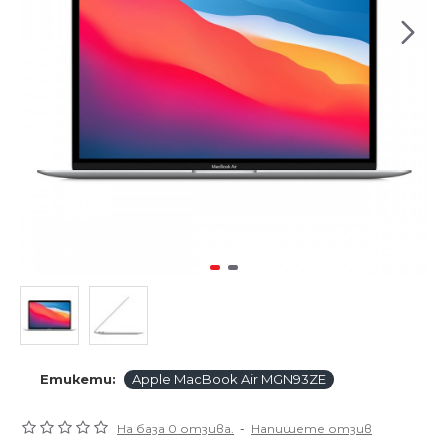
Етикети:
Apple MacBook Air MGN93ZE
На база 0 отзива.
-
Напишете отзив