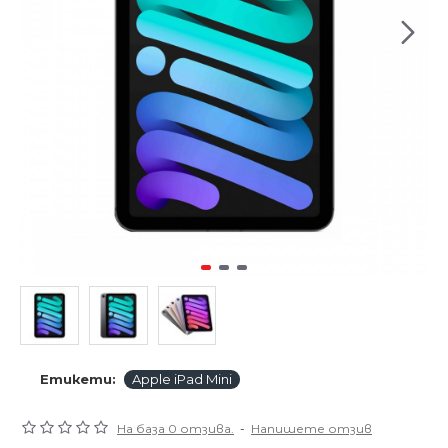
Етикети:
Apple iPad Mini
На база 0 отзива.
-
Напишете отзив