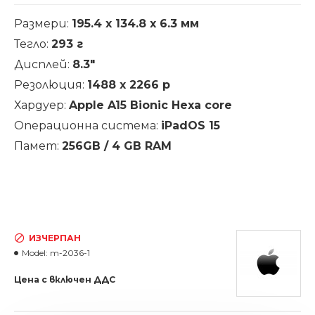
Размери:
195.4 х 134.8 х 6.3 мм
Тегло:
293 г
Дисплей:
8.3"
Резолюция:
1488 х 2266 p
Хардуер:
Apple A15 Bionic Hexa core
Операционна система:
iPadOS 15
Памет:
256GB / 4 GB RAM
ИЗЧЕРПАН
Model:
m-2036-1
Цена с включен ДДС