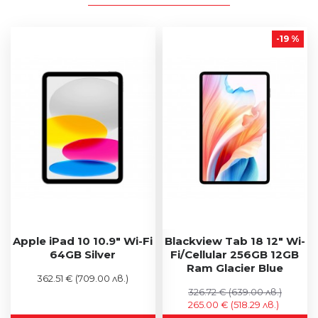
-19 %
Apple iPad 10 10.9" Wi-Fi
Blackview Tab 18 12" Wi-
64GB Silver
Fi/Cellular 256GB 12GB
Ram Glacier Blue
362.51 €
(709.00 лв.)
326.72 €
(639.00 лв.)
265.00 €
(518.29 лв.)