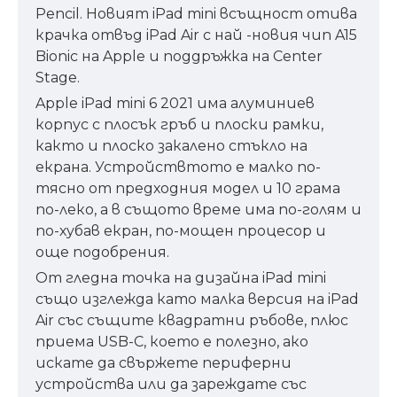
Pencil. Новият iPad mini всъщност отива
крачка отвъд iPad Air с най -новия чип A15
Bionic на Apple и поддръжка на Center
Stage.
Apple iPad mini 6 2021 има алуминиев
корпус с плосък гръб и плоски рамки,
както и плоско закалено стъкло на
екрана. Устройствтото е малко по-
тясно от предходния модел и 10 грама
по-леко, а в същото време има по-голям и
по-хубав екран, по-мощен процесор и
още подобрения.
От гледна точка на дизайна iPad mini
също изглежда като малка версия на iPad
Air със същите квадратни ръбове, плюс
приема USB-C, което е полезно, ако
искате да свържете периферни
устройства или да зареждате със