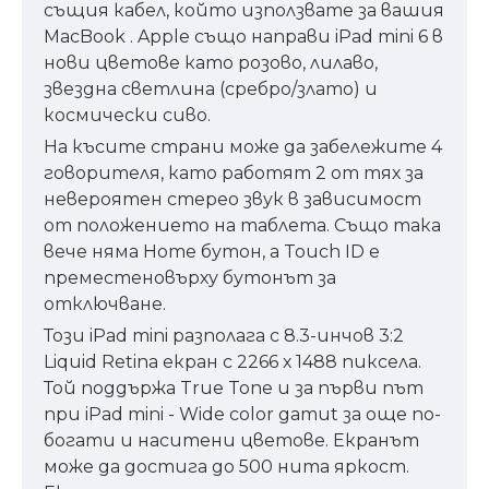
същия кабел, който използвате за вашия
MacBook . Apple също направи iPad mini 6 в
нови цветове като розово, лилаво,
звездна светлина (сребро/злато) и
космически сиво.
На късите страни може да забележите 4
говорителя, като работят 2 от тях за
невероятен стерео звук в зависимост
от положението на таблета. Също така
вече няма Home бутон, а Touch ID е
преместеновърху бутонът за
отключване.
Този iPad mini разполага с 8.3-инчов 3:2
Liquid Retina екран с 2266 х 1488 пиксела.
Той поддържа True Tone и за първи път
при iPad mini - Wide color gamut за още по-
богати и наситени цветове. Екранът
може да достига до 500 нита яркост.