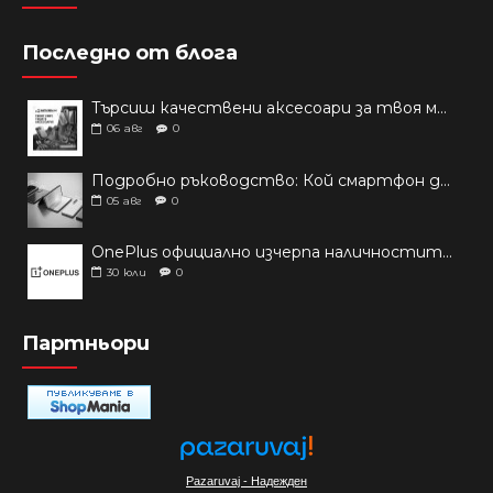
Последно от блога
Търсиш качествени аксесоари за твоя модел? Как правилно да защитим новия си смартфон: Ръководство за аксесоари през 2026 г.
06
авг
0
Подробно ръководство: Кой смартфон да купиш през 2026 г.?
05
авг
0
OnePlus официално изчерпа наличностите си от телефони на основни пазари
30
юли
0
Партньори
Pazaruvaj - Надежден