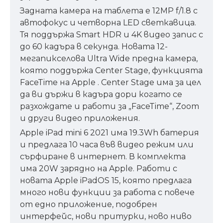
Задната камера на таблета е 12MP f/1.8 с
автофокус и четворна LED светкавица.
Тя поддържа Smart HDR и 4K видео запис с
до 60 кадъра в секунда. Новата 12-
мегапикселова Ultra Wide предна камера,
която поддържа Center Stage, функцията
FaceTime на Apple . Center Stage има за цел
да ви държи в кадъра дори когато се
разхождате и работи за „FaceTime“, Zoom
и други видео приложения.
Apple iPad mini 6 2021 има 19.3Wh батерия
и предлага 10 часа във видео режим или
сърфиране в интернет. В комплекта
има 20W зарядно на Apple. Работи с
новата Apple iPadOS 15, която предлага
много нови функции за работа с повече
от едно приложение, подобрен
интерфейс, нови притурки, ново ниво