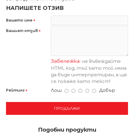
НАПИШЕТЕ ОТЗИВ
Вашето име
Вашият отзив
Забележка:
не въвеждайте
HTML код, тъй като той няма
да бъде интерпретиран, а ще
се покаже като текст!
Лош
Добър
Рейтинг
ПРОДЪЛЖИ
Подобни продукти