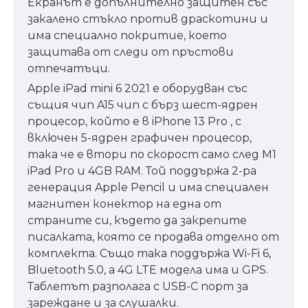
Екранът е допълнително защитен със
закалено стъкло против драскотини и
има специално покритие, което
защитава от следи от пръстови
отпечатъци.
Apple iPad mini 6 2021 е оборудван със
същия чип A15 чип с бърз шест-ядрен
процесор, който е в iPhone 13 Pro , с
включен 5-ядрен графичен процесор,
така че е втори по скорост само след M1
iPad Pro и 4GB RAM. Той поддържа 2-ра
генерация Apple Pencil и има специален
магнитен конектор на една от
страните си, където да закрепите
писалката, която се продава отделно от
комплекта. Също така поддържа Wi-Fi 6,
Bluetooth 5.0, а 4G LTE модела има и GPS.
Таблетът разполага с USB-C порт за
зареждане и за слушалки.