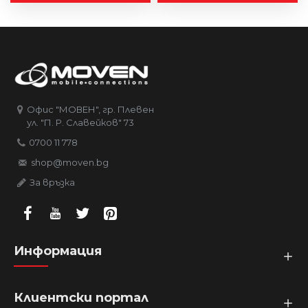
Офис "МОВЕН", гр. Плевен
ул. "П. Р. Славейков" 73
0700 11 778
shop@moven.bg
За връзка
Информация
Клиентски портал