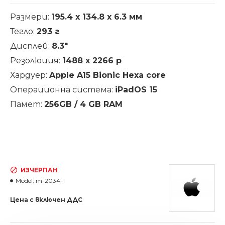
Размери:
195.4 х 134.8 х 6.3 мм
Тегло:
293 г
Дисплей:
8.3"
Резолюция:
1488 х 2266 p
Хардуер:
Apple A15 Bionic Hexa core
Операционна система:
iPadOS 15
Памет:
256GB / 4 GB RAM
ИЗЧЕРПАН
Model:
m-2034-1
Цена с включен ДДС