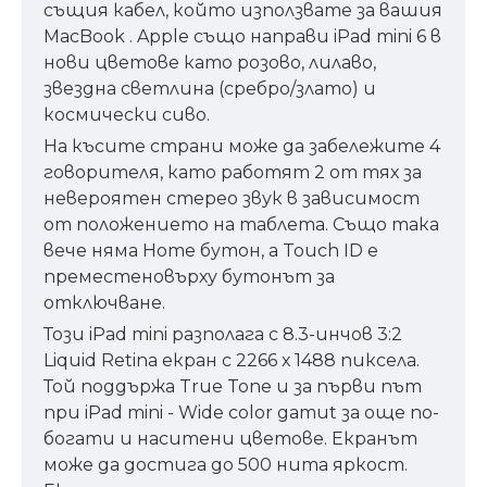
същия кабел, който използвате за вашия
MacBook . Apple също направи iPad mini 6 в
нови цветове като розово, лилаво,
звездна светлина (сребро/злато) и
космически сиво.
На късите страни може да забележите 4
говорителя, като работят 2 от тях за
невероятен стерео звук в зависимост
от положението на таблета. Също така
вече няма Home бутон, а Touch ID е
преместеновърху бутонът за
отключване.
Този iPad mini разполага с 8.3-инчов 3:2
Liquid Retina екран с 2266 х 1488 пиксела.
Той поддържа True Tone и за първи път
при iPad mini - Wide color gamut за още по-
богати и наситени цветове. Екранът
може да достига до 500 нита яркост.