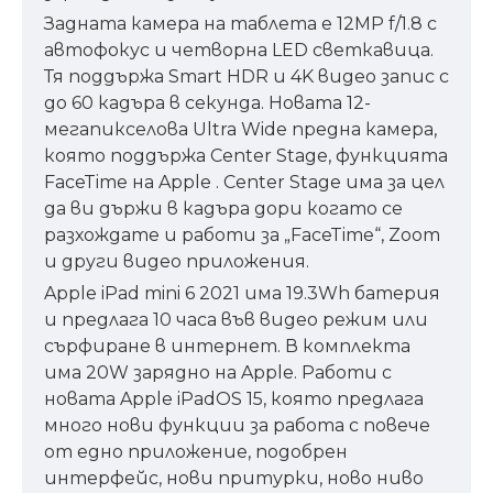
Задната камера на таблета е 12MP f/1.8 с
автофокус и четворна LED светкавица.
Тя поддържа Smart HDR и 4K видео запис с
до 60 кадъра в секунда. Новата 12-
мегапикселова Ultra Wide предна камера,
която поддържа Center Stage, функцията
FaceTime на Apple . Center Stage има за цел
да ви държи в кадъра дори когато се
разхождате и работи за „FaceTime“, Zoom
и други видео приложения.
Apple iPad mini 6 2021 има 19.3Wh батерия
и предлага 10 часа във видео режим или
сърфиране в интернет. В комплекта
има 20W зарядно на Apple. Работи с
новата Apple iPadOS 15, която предлага
много нови функции за работа с повече
от едно приложение, подобрен
интерфейс, нови притурки, ново ниво