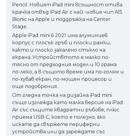
Pencil. Новият iPad mini всъщност отива
крачка отвъд iPad Air с най -новия чип A15
Bionic на Apple и поддръжка на Center
Stage.
Apple iPad mini 6 2021 има алуминиев
корпус с плосък гръб и плоски рамки,
както и плоско закалено стъкло на
екрана. Устройствтото е малко по-
тясно от предходния модел и 10 грама
по-леко, а в същото време има по-голям и
по-хубав екран, по-мощен процесор и
още подобрения.
От гледна точка на дизайна iPad mini
също изглежда като малка версия на iPad
Air със същите квадратни ръбове, плюс
приема USB-C, което е полезно, ако
искате да свържете периферни
устройства или да зареждате със