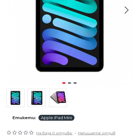
Етикети:
Apple iPad Mini
На база 0 отзива.
-
Напишете отзив