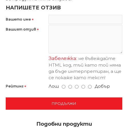
НАПИШЕТЕ ОТЗИВ
Вашето име
Вашият отзив
Забележка:
не въвеждайте
HTML код, тъй като той няма
да бъде интерпретиран, а ще
се покаже като текст!
Лош
Добър
Рейтинг
ПРОДЪЛЖИ
Подобни продукти