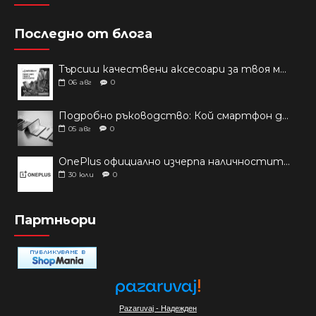
Последно от блога
Търсиш качествени аксесоари за твоя модел? Как правилно да защитим новия си смартфон: Ръководство за аксесоари през 2026 г.
06
авг
0
Подробно ръководство: Кой смартфон да купиш през 2026 г.?
05
авг
0
OnePlus официално изчерпа наличностите си от телефони на основни пазари
30
юли
0
Партньори
Pazaruvaj - Надежден