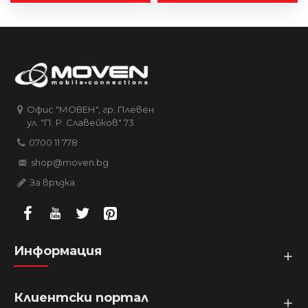
Офис "МОВЕН", гр. Плевен
ул. "П. Р. Славейков" 73
0700 11 778
shop@moven.bg
За връзка
Информация
Клиентски портал