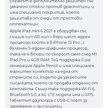
Екранът е допълнително защитен със
закалено стъкло против драскотини и
има специално покритие, което
защитава от следи от пръстови
отпечатъци.
Apple iPad mini 6 2021 е оборудван със
същия чип A15 чип с бърз шест-ядрен
процесор, който е в iPhone 13 Pro , с
включен 5-ядрен графичен процесор,
така че е втори по скорост само след M1
iPad Pro и 4GB RAM. Той поддържа 2-ра
генерация Apple Pencil и има специален
магнитен конектор на една от
страните си, където да закрепите
писалката, която се продава отделно от
комплекта. Също така поддържа Wi-Fi 6,
Bluetooth 5.0, а 4G LTE модела има и GPS.
Таблетът разполага с USB-C порт за
зареждане и за слушалки.