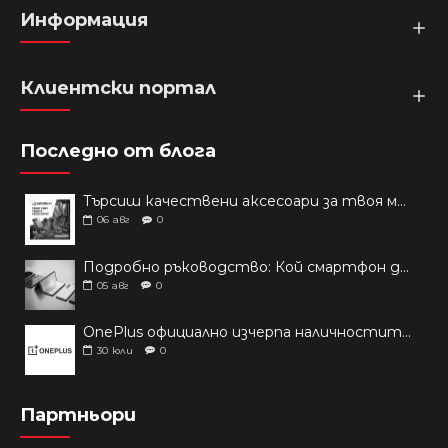
Информация
Клиентски портал
Последно от блога
Търсиш качествени аксесоари за твоя модел? Как правилно да защитим новия си смартфон: Ръководство за аксесоари през 2026 г.
06
авг
0
Подробно ръководство: Кой смартфон да купиш през 2026 г.?
05
авг
0
OnePlus официално изчерпа наличностите си от телефони на основни пазари
30
юли
0
Партньори