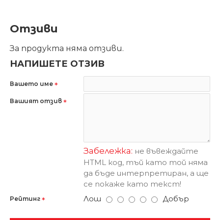
Отзиви
За продукта няма отзиви.
НАПИШЕТЕ ОТЗИВ
Вашето име
Вашият отзив
Забележка:
не въвеждайте
HTML код, тъй като той няма
да бъде интерпретиран, а ще
се покаже като текст!
Лош
Добър
Рейтинг