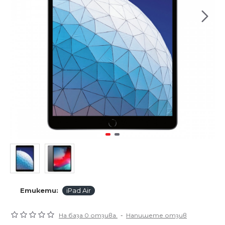
Етикети:
iPad Air
На база 0 отзива.
-
Напишете отзив