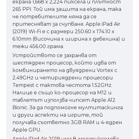
екрана 1,668 x 2,224 пиксела и плътност
265 PPI. Той има защита на екрана, така
че потребителите няма да се
притесняват за счупване.
Apple iPad Air
(2019) Wi-Fi е с размери 250.60 x 174.10 x
6.10mm (височина x ширина x дебелина) и
тежи 456.00 грама.
Устройството се захранва от
шестядрен процесор, който идва от
комбинирането на двуядрени Vortex с
2.49GHz и четириядрени процесори
Tempest с тактова честота 1.52GHz.
Налице е също ко
-
процесор на M12 и
таблетът използва
чипсет Apple A12
Bionic. За да подпомогне мултитаскинга
и други аспекти на игрите, той
получава съответно 3GB RAM и 4-ядрен
Apple GPU.
Apple iPad Air 2019 има 8-мегапикселова