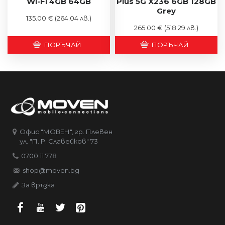
Wi-Fi 4GB 64GB
Plus 5G X236 6GB 128GB
Grey
135.00 €
(264.04 лв.)
265.00 €
(518.29 лв.)
ПОРЪЧАЙ
ПОРЪЧАЙ
Офис "МОВЕН", гр. Плевен
ул. "П. Р. Славейков" 73
0700 11 778
shop@moven.bg
За връзка