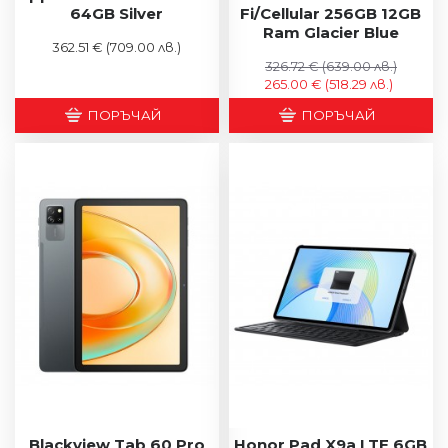
64GB Silver
Fi/Cellular 256GB 12GB
Ram Glacier Blue
362.51 €
(709.00 лв.)
326.72 €
(639.00 лв.)
265.00 €
(518.29 лв.)
ПОРЪЧАЙ
ПОРЪЧАЙ
Blackview Tab 60 Pro
Honor Pad X9a LTE 6GB