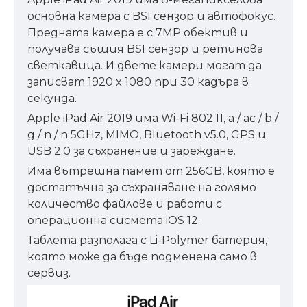
основна камера с BSI сензор и автофокус.
Предната камера е с 7MP обектив и
получава същия BSI сензор и ретинова
светкавица. И двете камери могат да
записват 1920 x 1080 при 30 кадъра в
секунда.
Apple iPad Air 2019 има Wi-Fi 802.11, a / ac / b /
g / n / n 5GHz, MIMO, Bluetooth v5.0, GPS и
USB 2.0 за съхранение и зареждане.
Има вътрешна памет от 256GB, която е
достатъчна за съхраняване на голямо
количество файлове и работи с
операционна сисмета
iOS 12
.
Таблета разполага с Li-Polymer батерия,
която може да бъде подменена само в
сервиз.