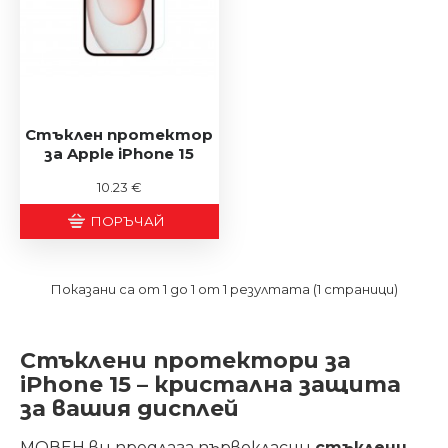
Стъклен протектор
за Apple iPhone 15
10.23 €
ПОРЪЧАЙ
Показани са от 1 до 1 от 1 резултата (1 страници)
Стъклени протектори за
iPhone 15 – кристална защита
за вашия дисплей
МОВЕН ви предлага първокласни
стъклени