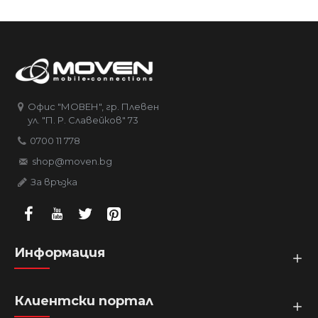
Офис "МОВЕН", гр. Плевен
ул. "П. Р. Славейков" 73
0700 11 778
shop@moven.bg
За връзка
Информация
Клиентски портал