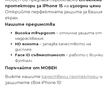
протектори за iPhone 15
на
изгодни цени
.
Открийте перфектната защита за вашия
екран.
Нашите предимства
Висока твърдост
– отлична защита от
надрасквания.
HD яснота
– запазва качеството на
дисплея.
Face ID съвместимост
– работи с всички
функции.
Поръчайте от МОВЕН
Вижте нашите
качествени протектори
и
защитете своя iPhone 15!