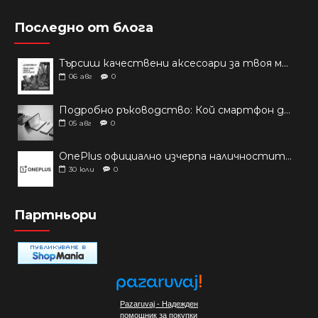
Последно от блога
Търсиш качествени аксесоари за твоя модел? Как правилно да защитим новия си смартфон: Ръководство за аксесоари през 2026 г.
06
авг
0
Подробно ръководство: Кой смартфон да купиш през 2026 г.?
05
авг
0
OnePlus официално изчерпа наличностите си от телефони на основни пазари
30
юли
0
Партньори
Pazaruvaj - Надежден
помощник за покупки