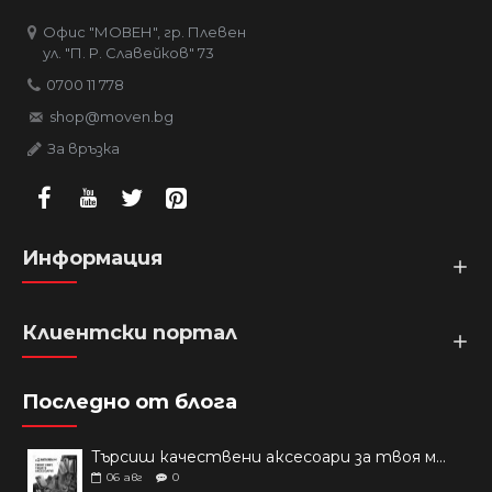
Офис "МОВЕН", гр. Плевен
ул. "П. Р. Славейков" 73
0700 11 778
shop@moven.bg
За връзка
Информация
Клиентски портал
Последно от блога
Търсиш качествени аксесоари за твоя модел? Как правилно да защитим новия си смартфон: Ръководство за аксесоари през 2026 г.
06
авг
0