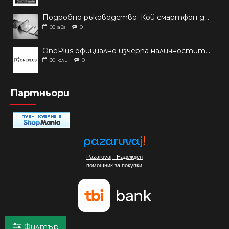
Подробно ръководство: Кой смартфон да купиш през 2026 г.?
05
авг
0
OnePlus официално изчерпа наличностите си от телефони на основни пазари
30
юли
0
Партньори
Pazaruvaj - Надежден
помощник за покупки
Филтър