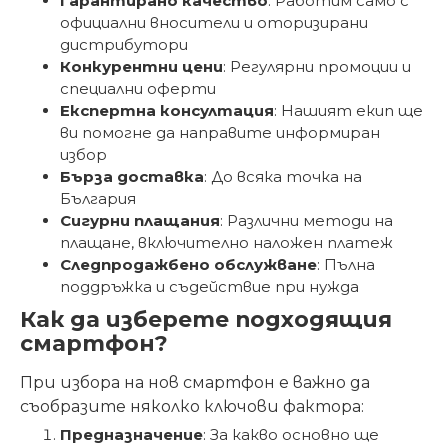
Гарантирано качество
: Работим само с
официални вносители и оторизирани
дистрибутори
Конкурентни цени
: Регулярни промоции и
специални оферти
Експертна консултация
: Нашият екип ще
ви помогне да направите информиран
избор
Бърза доставка
: До всяка точка на
България
Сигурни плащания
: Различни методи на
плащане, включително наложен платеж
Следпродажбено обслужване
: Пълна
поддръжка и съдействие при нужда
Как да изберете подходящия
смартфон?
При избора на нов смартфон е важно да
съобразите няколко ключови фактора:
Предназначение
: За какво основно ще