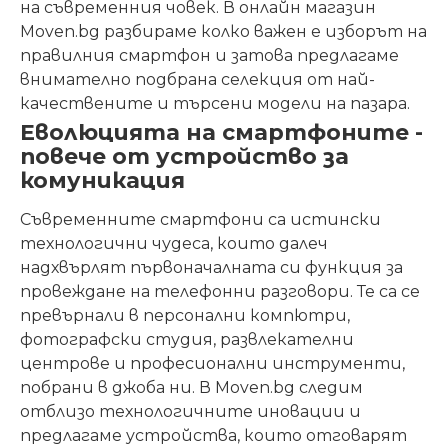
на съвременния човек. В онлайн магазин
Moven.bg разбираме колко важен е изборът на
правилния смартфон и затова предлагаме
внимателно подбрана селекция от най-
качествените и търсени модели на пазара.
Еволюцията на смартфоните -
повече от устройство за
комуникация
Съвременните смартфони са истински
технологични чудеса, които далеч
надхвърлят първоначалната си функция за
провеждане на телефонни разговори. Те са се
превърнали в персонални компютри,
фотографски студия, развлекателни
центрове и професионални инструменти,
побрани в джоба ни. В Moven.bg следим
отблизо технологичните иновации и
предлагаме устройства, които отговарят