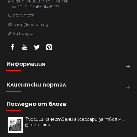
Офис "МОВЕН", гр. Плевен
ул. "П. Р. Славейков" 73
0700 11 778
shop@moven.bg
За връзка
Информация
Клиентски портал
Последно от блога
Търсиш качествени аксесоари за твоя модел? Как правилно да защитим новия си смартфон: Ръководство за аксесоари през 2026 г.
06
авг
0