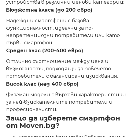
устройства в различни ценови категории:
Бюджетна класа (до 200 евро)
Надеждни смартфони с базова
функционалност, идеални за по-
непретенциозни потребители или като
първи смартфон.
Среден клас (200-400 евро)
Отлично съотношение между цена и
възможности, подходящи за повечето
потребители с балансирани изисквания.
Висок клас (над 400 евро)
Флагман модели с върхови характеристики
за най-взискателните потребители и
професионалисти.
Защо да изберете смартфон
от Moven.bg?