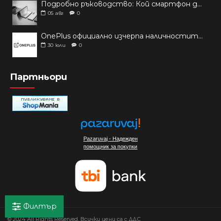
Подробно ръководство: Кой смартфон да купиш през 2026 г.?
05
авг
0
OnePlus официално изчерпа наличностите си от телефони на основни пазари
30
юли
0
Партньори
Pazaruvaj - Надежден
помощник за покупки
Филтър
© 2024 All Rights Reserved, Всички цени са с ДДС