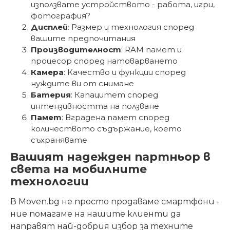
използвате устройството - работа, игри,
фотография?
Дисплей
: Размер и технология според
вашите предпочитания
Производителност
: RAM памет и
процесор според натоварването
Камера
: Качество и функции според
нуждите ви от снимане
Батерия
: Капацитет според
интензивността на ползване
Памет
: Вградена памет според
количеството съдържание, което
съхранявате
Вашият надежден партньор в
света на мобилните
технологии
В Moven.bg не просто продаваме смартфони -
ние помагаме на нашите клиенти да
направят най-добрия избор за техните