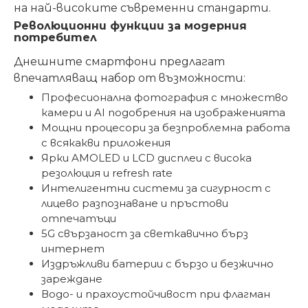
на най-високите съвременни стандарти.
Революционни функции за модерния
потребител
Днешните смартфони предлагат
впечатляващ набор от възможности:
Професионална фотография с множество
камери и AI подобрения на изображенията
Мощни процесори за безпроблемна работа
с всякакви приложения
Ярки AMOLED и LCD дисплеи с висока
резолюция и refresh rate
Интелигентни системи за сигурност с
лицево разпознаване и пръстови
отпечатъци
5G свързаност за светкавично бърз
интернет
Издръжливи батерии с бързо и безжично
зареждане
Водо- и прахоустойчивост при флагман