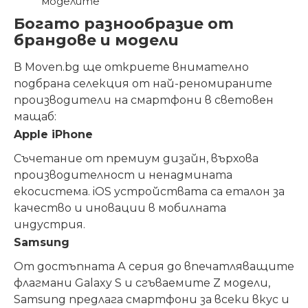
моделите
Богато разнообразие от
брандове и модели
В Moven.bg ще откриете внимателно
подбрана селекция от най-реномираните
производители на смартфони в световен
мащаб:
Apple iPhone
Съчетание от премиум дизайн, върхова
производителност и ненадмината
екосистема. iOS устройствата са еталон за
качество и иновации в мобилната
индустрия.
Samsung
От достъпната А серия до впечатляващите
флагмани Galaxy S и сгъваемите Z модели,
Samsung предлага смартфони за всеки вкус и