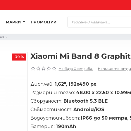
МАРКИ
ПРОМОЦИИ
nd 8
Xiaomi Mi Band 8 Graphit
-39 %
На база 0 отзива.
-
Напишете отзи
Дисплей:
1,62",
192x490 px
Размери и тегло:
48.00 x 22.50 x 10.99м
Свързаност:
Bluetooth 5.3 BLE
Съвместимост:
Android/iOS
Водоустоичивост:
IP66 до 50 метра,
Батерия:
190mAh