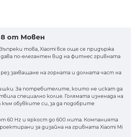
 8 от Мовен
 Въпреки това, Xiaomi все още се придържа
ридава по-елегантен вид на фитнес гривната
рез захващане на горната и долната част на
каишки. За потребителите, които не искат да
отвила специално колие. Голямата изненада на
 към обувките си, за да подобрите
 от 60 Hz и яркост до 600 нита. Компанията
роектирани за дизайна на гривната Xiaomi Mi