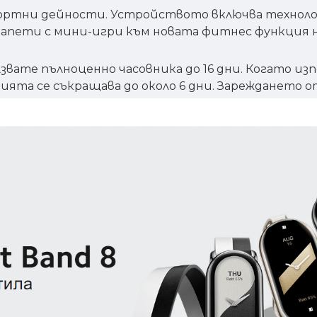
 спортни дейности. Устройството включва технолог
 тапети с мини-игри към новата фитнес функция н
звате пълноценно часовника до 16 дни. Когато из
рията се съкращава до около 6 дни. Зареждането о