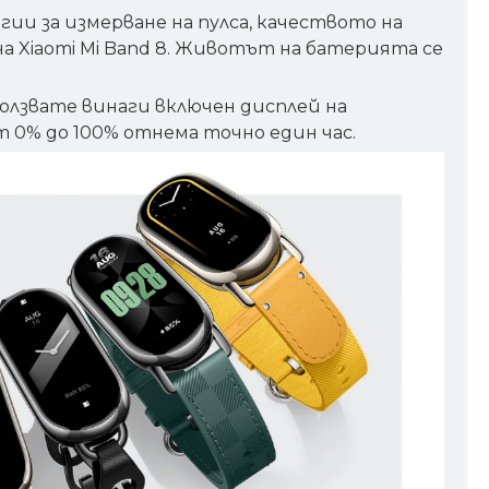
ии за измерване на пулса, качеството на
а Xiaomi Mi Band 8. Животът на батерията се
ползвате винаги включен дисплей на
т 0% до 100% отнема точно един час.