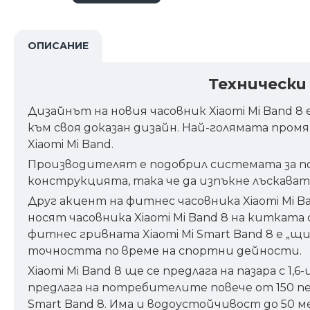
ОПИСАНИЕ
Технически
Дизайнът на новия часовник Xiaomi Mi Band 8
към своя доказан дизайн. Най-голямата промя
Xiaomi Mi Band.
Производителят е подобрил системата за пос
конструкцията, така че да изпъкне лъскават
Друг акцент на фитнес часовника Xiaomi Mi 
носят часовника Xiaomi Mi Band 8 на китката
фитнес гривната Xiaomi Mi Smart Band 8 е „щ
точността по време на спортни дейности.
Xiaomi Mi Band 8 ще се предлага на пазара с 
предлага на потребителите повече от 150 пе
Smart Band 8. Има и водоустойчивост до 50 м