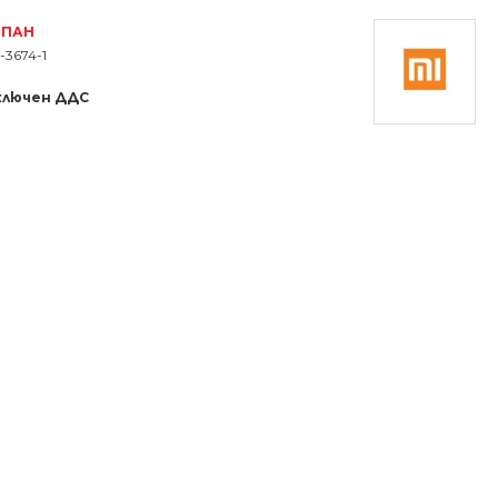
РПАН
-3674-1
ключен ДДС