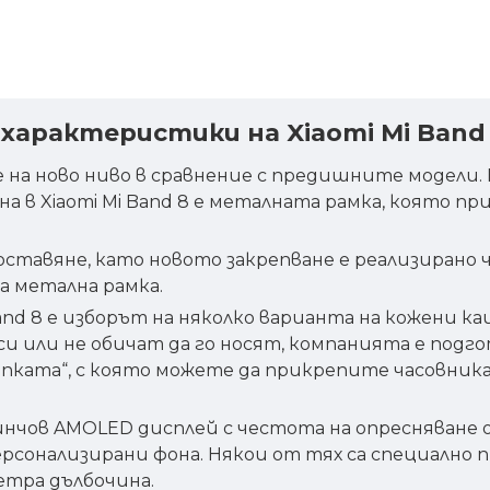
 характеристики на Xiaomi Mi Band
 е на ново ниво в сравнение с предишните модели.
на в Xiaomi Mi Band 8 е металната рамка, която п
тавяне, като новото закрепване е реализирано ч
а метална рамка.
Band 8 е изборът на няколко варианта на кожени 
 си или не обичат да го носят, компанията е подг
ипката“, с която можете да прикрепите часовника
1,6-инчов AMOLED дисплей с честота на опресняване
рсонализирани фона. Някои от тях са специално п
етра дълбочина.