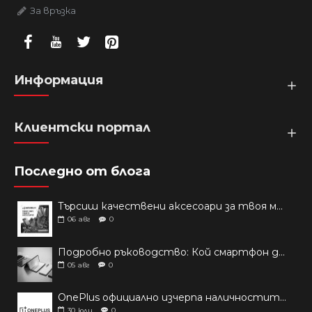
За връзка
Информация
Клиентски портал
Последно от блога
Търсиш качествени аксесоари за твоя модел? Как правилно да защитим новия си смартфон: Ръководство за аксесоари през 2026 г.
06
авг
0
Подробно ръководство: Кой смартфон да купиш през 2026 г.?
05
авг
0
OnePlus официално изчерпа наличностите си от телефони на основни пазари
30
юли
0