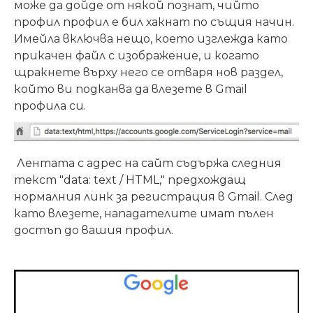
може да дойде от някой познат, чийто
профил профил е бил хакнат по същия начин.
Имейла включва нещо, което изглежда като
прикачен файл с изображение, и когато
щракнете върху него се отваря нов раздел,
който ви подканва да влезете в Gmail
профила си.
Лентата с адрес на сайт съдържа следния
текст "data: text / HTML," предхождащ
нормалния линк за регистрация в Gmail. След
като влезете, нападателите имат пълен
достъп до вашия профил.