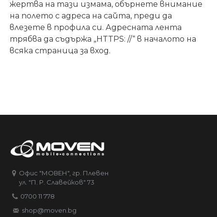
жертва на тази измама, обърнете внимание
на полето с адреса на сайта, преди да
влезете в профила си. Адресната лента
трябва да съдържа „HTTPS: //“ в началото на
всяка страница за вход.
Офис "МОВЕН", гр. Плевен
ул. "П. Р. Славейков" 73
0700 11 778
shop@moven.bg