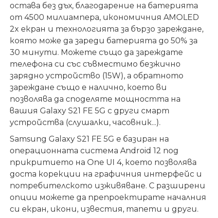
остава без дъх, благодарение на батерията
от 4500 милиампера, икономичния AMOLED
2x екран и технологията за бързо зареждане,
която може да зареди батерията до 50% за
30 минути. Можете също да зареждате
телефона си със съвместимо безжично
зарядно устройство (15W), а обратното
зареждане също е налично, което ви
позволява да споделяте мощността на
вашия Galaxy S21 FE 5G с други смарт
устройства (слушалки, часовник...).
Samsung Galaxy S21 FE 5G е базиран на
операционната система Android 12 под
прикритието на One UI 4, което позволява
доста корекции на графичния интерфейс и
потребителското изживяване. С разширени
опции можете да препроектирате началния
си екран, икони, известия, тапети и други.