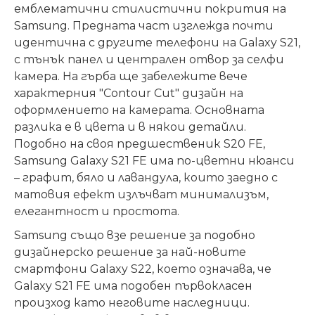
емблематични стилистични покрития на
Samsung. Предната част изглежда почти
идентична с другите телефони на Galaxy S21,
с тънък панел и централен отвор за селфи
камера. На гърба ще забележите вече
характерния "Contour Cut" дизайн на
оформлението на камерата. Основната
разлика е в цвета и в някои детайли.
Подобно на своя предшественик S20 FE,
Samsung Galaxy S21 FE има по-цветни нюанси
– графит, бяло и лавандула, които заедно с
матовия ефект излъчват минимализъм,
елегантност и простота.
Samsung също взе решение за подобно
дизайнерско решение за най-новите
смартфони Galaxy S22, което означава, че
Galaxy S21 FE има подобен първокласен
произход като неговите наследници.