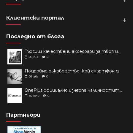
Клиентски портал
Последно от блога
Търсиш качествени аксесоари за твоя модел? Как правилно да защитим новия си смартфон: Ръководство за аксесоари през 2026 г.
06
авг
0
Подробно ръководство: Кой смартфон да купиш през 2026 г.?
05
авг
0
OnePlus официално изчерпа наличностите си от телефони на основни пазари
30
юли
0
Партньори