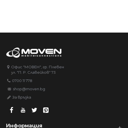
Офис "МОВЕН", гр. Плевен
ул. "П. Р. Славейков" 73
0700 11 778
shop@moven.bg
За връзка
Информация