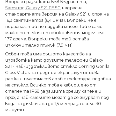
Въпреки разликата във възрастта,
Samsung Galaxy S21 FE 5G
надрасна
стандартната версия на Galaxy S21 и спря на
16,3 сантиметра (6,4 инча). Въпреки че е
пораснал, той не наддава много. Той е само
малко по-тежък от обикновения модел със
177 грама. Въпреки това той остава
изключително тънък (7,9 мм).
Освен това има същото качество на
изработка като другите телефони Galaxy
S21 - най-издръжливото стъкло Corning Gorilla
Glass Victus на предния екран, алуминиева
рамка и пластмасов гръб с текстура, подобна
на стъкло. Всичко това е завършено от
степента IP68 за защита срещу капене и
прах, а най-смелите могат да се гмуркат под
вода на дълбочина до 1,5 метра за около 30
минути.