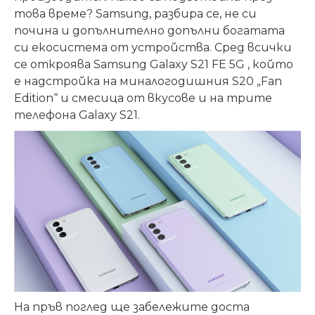
това време? Samsung, разбира се, не си
почина и допълнително допълни богатата
си екосистема от устройства. Сред всички
се откроява Samsung Galaxy S21 FE 5G , който
е надстройка на миналогодишния S20 „Fan
Edition“ и смесица от вкусове и на трите
телефона Galaxy S21.
На пръв поглед ще забележите доста