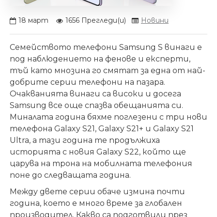
18
март
1656 Прегледи(и)
Новини
Семейството телефони Samsung S винаги е
под наблюдението на фенове и експерти,
тъй като мнозина го смятат за една от най-
добрите серии телефони на пазара.
Очакванията винаги са високи и досега
Samsung все още спазва обещанията си.
Миналата година бяхме поглезени с три нови
телефона Galaxy S21, Galaxy S21+ и Galaxy S21
Ultra, а тази година те продължиха
историята с новия Galaxy S22, който ще
царува на трона на мобилната телефония
поне до следващата година.
Между дв
ете серии
обаче измина почти
година, което е много време за глобален
производител. Какво са подготвили през