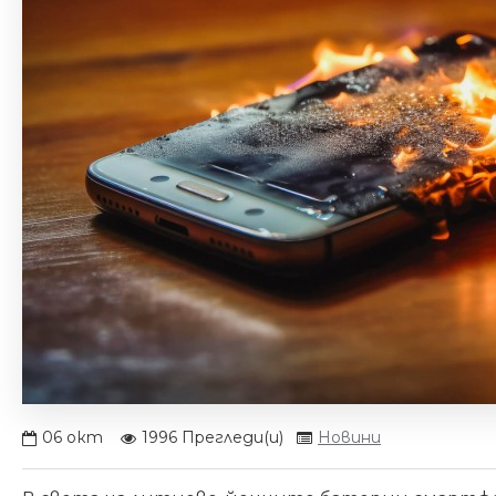
06
окт
1996 Прегледи(и)
Новини