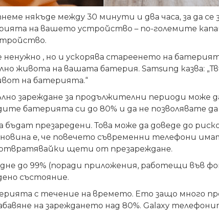
ме някъде между 30 минути и два часа, за да се 
рията на вашето устройство – по-големите капа
стройство.
 ненужно , но и ускорява стареенето на батерият
мално живота на вашата батерия. Samsung казва: 
ивот на батерията.“
ълно зареждане за продължителни периоди може 
дите батерията си до 80% и да не позволявате да 
ъдат презаредени. Това може да доведе до риско
а новина е, че повечето съвременни телефони им
едотвратявайки щети от презареждане.
не до 99% (поради приложения, работещи във фонов
едено състояние.
рията с течение на времето. Ето защо много пр
абавяне на зареждането над 80%. Galaxy телефон