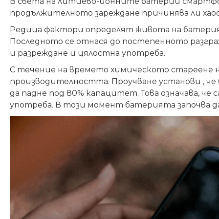
В света на литиево-йонните батерии смартфо
продължителното зареждане причинява ли хао
Редица фактори определят живота на батерия
Последното се отнася до постепенното разгра
и разреждане и цялостна употреба.
С течение на времето химическото стареене 
производителността. Проучване установи , че 
да падне под 80% капацитет. Това означава, ч
употреба. В този момент батерията започва да