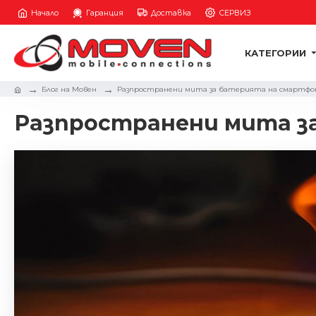
Начало
Гаранция
Доставка
СЕРВИЗ
КАТЕГОРИИ
Блог на Мовен
Разпространени мита за батерията на смартфо
Разпространени мита з