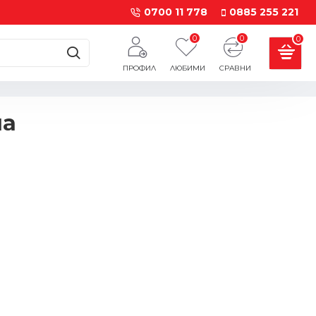
0700 11 778
0885 255 221
0
0
0
ПРОФИЛ
ЛЮБИМИ
СРАВНИ
на