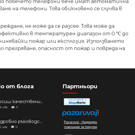
като повечето телефони вече имат автоматична
ане на телефони. Това обикновено се случва в
дане, не може да се разсее. Това може да
℃
т ефективно в температурен диапазон от 0
до
чинявайки пожар или експлозия. Използването
о прегряване, опасност от пожар и повреда на
о от блога
Партньори
Търсиш качествени аксесоари за твоя модел? Как правилно да защитим новия си смартфон: Ръководство за аксесоари през 2026 г.
6
авг
0
Подробно ръководство: Кой смартфон да купиш през 2026 г.?
Pazaruvaj - Надежден
5
авг
0
помощник за покупки