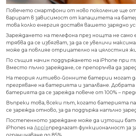
Повечето смартфони от ново поколение ще отне
варират в зависимост от капацитета на бате
това колко енергия доставя вашето зарядно у
Зареждането на телефона през нощта не само е
трябва да се избягват, за да се увеличи макси
може да повлияе отрицателно на цялостния ж
По същия начин поддържането на iPhone при п
Вместо пълно зареждане, се препоръчва да заре
На теория литиево-йонните батерии могат да б
прегряване на батерията и запалване. Добрат
батерията да се зарежда повече от 100% – пр
Въпреки това, всеки път, когато батерията пад
се зарежда отново, за да поддържа напълно зар
Постепенното зареждане може да изтощи бате
iPhones на
Apple
предлагат функционалност за з
ограничаване до 85%.