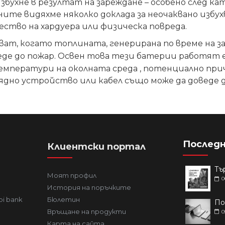
збухне в резултат на зареждане – особено след 
ите видяхме няколко доклада за неочаквано избухв
ство на хардуера или физическа повреда.
 когато топлината, генерирана по време на зареж
оведе до пожар. Освен това тези батерии работя
температури на околната среда , потенциално при
ядно устройство или кабел също може да доведе д
Последн
Клиентски портал
Моят профил
0
История на поръчките
bi bank
Бюлетин
Връщане на продукти
0
Карта на сайта