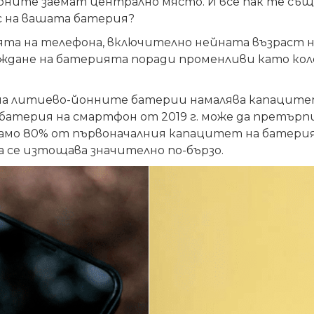
ните заемат централно място. И все пак те същ
с на вашата батерия?
та на телефона, включително нейната възраст на
ждане на батерията поради променливи като кол
на литиево-йонните батерии намалява капацитет
батерия на смартфон от 2019 г. може да претърпи
е само 80% от първоначалния капацитет на батери
 се изтощава значително по-бързо.