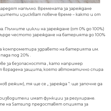
заредят напълно. Времената за зареждане
цитети изискват повече време – както и от
а. Пълните цикли на зареждане (от 0% до 100%)
„Твърде честото зареждане на батерията до 100%
да компрометира здравето на батерията им.
пада под 20% .
ве за безопасността , като например
ат вградена защита, която автоматично спира
 режим), тя ще се „ зарежда “: ще започне да
оизводители имат функции за регулиране.
ите на Samsung предоставят опцията за