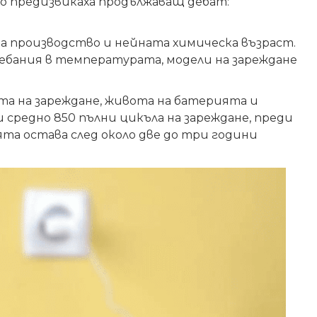
о предизвикаха продължаващ дебат:
 производство и нейната химическа възраст.
ебания в температурата, модели на зареждане
а на зареждане, живота на батерията и
 средно 850 пълни цикъла на зареждане, преди
ята остава след около две до три години