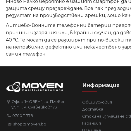
Много малко вероятно е вашият смартфон да и
защита срещу презареждане. Все пак през годин
резултат на производствени грешки, лошо каче
Литиево-йонните телефонни батерии прегряват,
причини изгаряния или, в крайни случаи, да д
℃
40
. Те могат да се разширят при по-високи 
на неправилно, дефектно или некачествено зар
самия телефон.
Информация
Офис "МОВЕН", гр. Плевен
Общи условия
ул. "П. Р. Славейков" 73
Доставка
0700 11 778
Стоки на изплащане с t
Гаранция
shop@moven.bg
Плащане