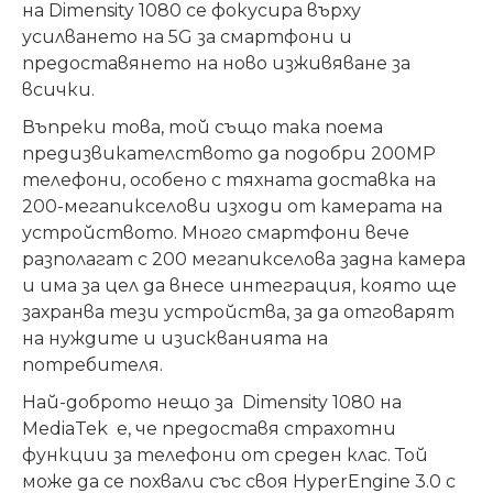
на Dimensity 1080 се фокусира върху
усилването на 5G за смартфони и
предоставянето на ново изживяване за
всички.
Въпреки това, той също така поема
предизвикателството да подобри 200MP
телефони, особено с тяхната доставка на
200-мегапикселови изходи от камерата на
устройството.
Много смартфони вече
разполагат с 200 мегапикселова задна камера
и има за цел да внесе интеграция, която ще
захранва тези устройства, за да отговарят
на нуждите и изискванията на
потребителя.
Най-доброто нещо за Dimensity 1080 на
MediaTek е, че предоставя страхотни
функции за телефони от среден клас
. Той
може да се похвали със своя HyperEngine 3.0 с