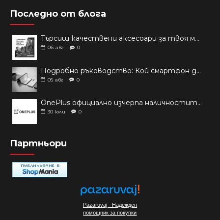
Последно от блога
Търсиш качествени аксесоари за твоя модел? Как правилно да защитим новия си смартфон: Ръководство за аксесоари през 2026 г.
06
авг
0
Подробно ръководство: Кой смартфон да купиш през 2026 г.?
05
авг
0
OnePlus официално изчерпа наличностите си от телефони на основни пазари
30
юли
0
Партньори
Pazaruvaj - Надежден
помощник за покупки