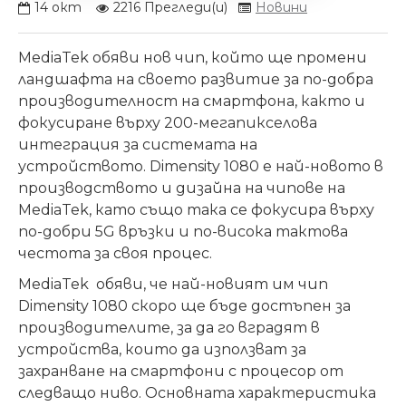
14
окт
2216 Прегледи(и)
Новини
MediaTek обяви нов чип, който ще промени
ландшафта на своето развитие за по-добра
производителност на смартфона, както и
фокусиране върху 200-мегапикселова
интеграция за системата на
устройството. Dimensity 1080 е най-новото в
производството и дизайна на чипове на
MediaTek, като също така се фокусира върху
по-добри 5G връзки и по-висока тактова
честота за своя процес.
MediaTek обяви, че най-новият им чип
Dimensity 1080 скоро ще бъде достъпен за
производителите, за да го вградят в
устройства, които да използват за
захранване на смартфони с процесор от
следващо ниво. Основната характеристика