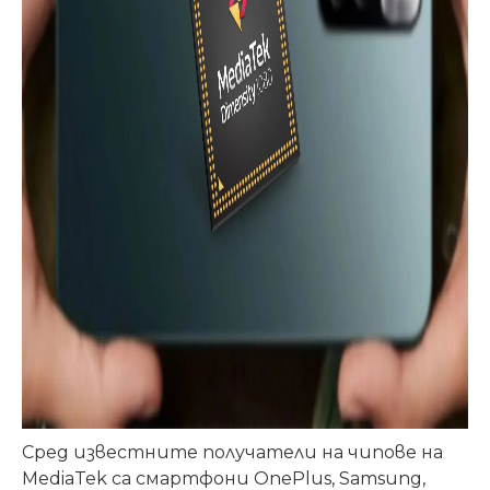
Сред известните получатели на чипове на
MediaTek са смартфони OnePlus, Samsung,