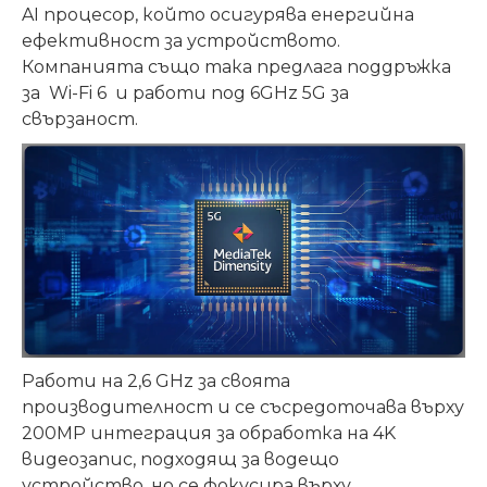
AI процесор, който осигурява енергийна
ефективност за устройството.
Компанията също така предлага поддръжка
за Wi-Fi 6 и работи под 6GHz 5G за
свързаност.
Р
аботи на 2,6 GHz за своята
производителност и се съсредоточава върху
200MP интеграция за обработка на 4K
видеозапис, подходящ за водещо
устройство, но се фокусира върху