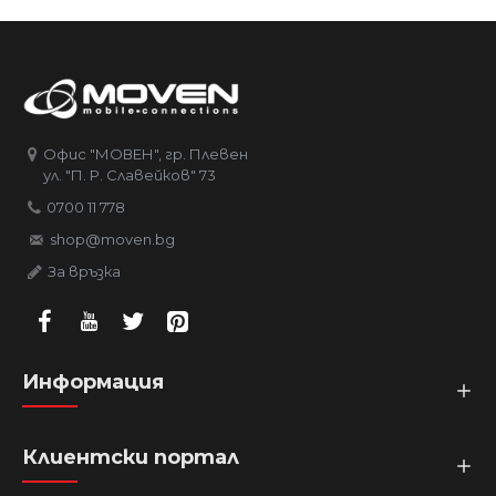
Офис "МОВЕН", гр. Плевен
ул. "П. Р. Славейков" 73
0700 11 778
shop@moven.bg
За връзка
Информация
Клиентски портал