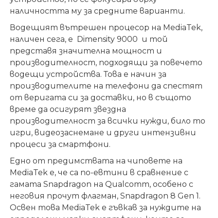
наличността му за средни
те
варианти.
Водещият вътрешен процесор на MediaTek,
наличен сега, е Dimensity 9000 и той
представя значителна мощност и
производителност, подходящи за повечето
водещи устройства. Това е начин за
производителите на телефони да спестят
от веригата си за доставки, но в същото
време да осигурят звездна
производителност за всички нужди, било то
игри, видеозаснемане и други интензивни
процеси за смартфони.
Едно от предимствата на чиповете на
MediaTek е, че са по-евтини в сравнение с
гамата Snapdragon на Qualcomm, особено с
неговия прочут флагман, Snapdragon 8 Gen 1.
Освен това MediaTek е гъвкав за нуждите на