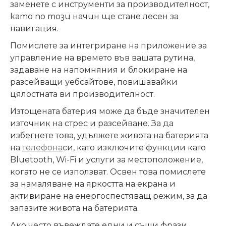
заменете с инструменти за производителност
,
като по този начин ще
стане лесен за
навигация
.
Помислете за интегриране на приложение за
управление на времето във вашата рутина,
задаване на напомняния и блокиране на
разсейващи уебсайтове, повишавайки
цялостната ви производителност.
Изтощената батерия може да бъде значителен
източник на стрес и разсейване. За да
избегнете това, удължете живота на батерията
на
телефона
си, като изключите функции като
Bluetooth, Wi-Fi и услуги за местоположение,
когато не се използват.
Освен това помислете
за намаляване на яркостта на екрана и
активиране на енергоспестяващ режим, за да
запазите живота на батерията.
Ако често въвеждате едни и същи фрази,