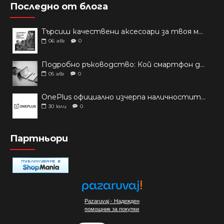
Последно от блога
Търсиш качествени аксесоари за твоя модел? Как правилно да защитим новия си смартфон: Ръководство за аксесоари през 2026 г.
06
авг
0
Подробно ръководство: Кой смартфон да купиш през 2026 г.?
05
авг
0
OnePlus официално изчерпа наличностите си от телефони на основни пазари
30
юли
0
Партньори
Pazaruvaj - Надежден
помощник за покупки