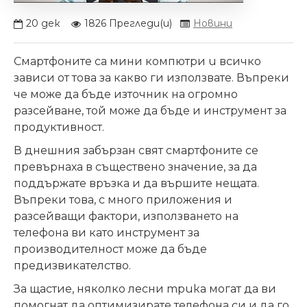
20
дек
1826 Прегледи(и)
Новини
Смартфоните са мини компютри
и
всичко
зависи от това за какво ги използвате. Въпреки
че може да бъде източник на огромно
разсейване, той може да бъде и инструмент за
продуктивност.
В днешния забързан свят смартфоните се
превърнаха в съществено значение, за да
поддържате връзка и да вършите нещата.
Въпреки това, с много приложения и
разсейващи фактори, използването на
телефона ви като инструмент за
производителност може да бъде
предизвикателство.
За щастие, няколко лесни
трика
могат да ви
помогнат да оптимизирате телефона си и да го