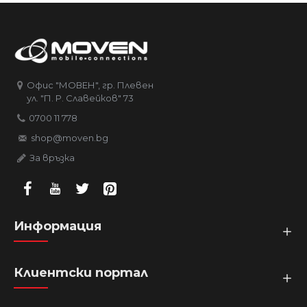
Офис "МОВЕН", гр. Плевен
ул. "П. Р. Славейков" 73
0700 11 778
shop@moven.bg
За връзка
Информация
Клиентски портал