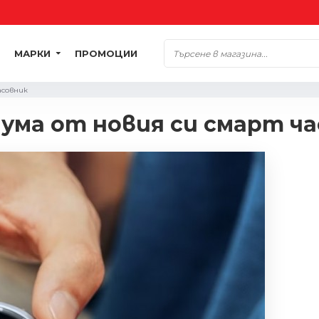
МАРКИ
ПРОМОЦИИ
асовник
мума от новия си смарт ч