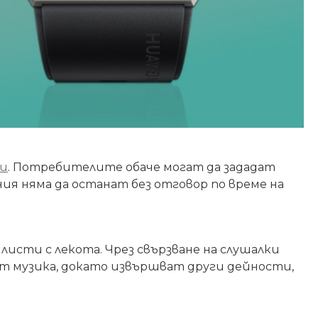
ци
. Потребителите обаче могат да зададат
ния
няма да останат без отговор по време на
исти с лекота. Чрез свързване на слушалки
шат музика, докато извършват други дейности,