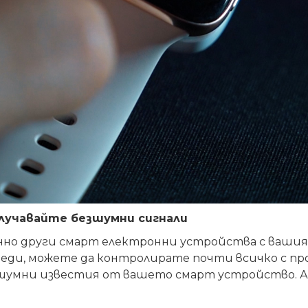
лучавайте безшумни сигнали
но други смарт електронни устройства с вашия 
ди, можете да контролирате почти всичко с про
езшумни известия от вашето
смарт устройство
.