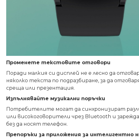
Променете текстовите отговори
Поради малкия си дисплей не е лесно да отго
няколко текста по подразбиране, за да отгов
среща или презентация.
Изпълнявайте музикални поръчки
Потребителите могат да синхронизират различ
или високоговорители чрез Bluetooth и зарежд
без да носят телефон.
Препоръки за приложения за интелигентно 