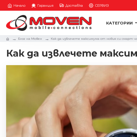
Начало
Гаранция
Доставка
СЕРВИЗ
КАТЕГОРИИ
Блог на Мовен
Как да извлечете максимума от новия си смарт ч
Как да извлечете макси