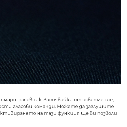
смарт часовник. Започвайки от осветление,
сти гласови команди. Можете да заглушите
 Активирането на тази функция ще ви позволи