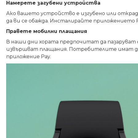
Намерете загубени устройства
Ако вашето устройство е изгубено или открадна
да ви се обажда. Инсталирайте приложението Fi
Правете мобилни плащания
В наши дни хората предпочитат да пазаруват о
извършват плащания. Потребителите имат дос
приложение Pay.