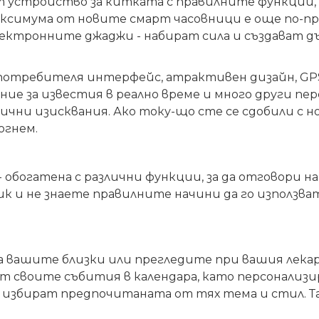
рт
устройство
за китката с правилните функции, 
аксимума от новите смарт часовници е още по-п
ектронните джаджи - набират сила и създават д
потребителя интерфейс, атрактивен дизайн, GPS 
ние за известия в реално време и много други п
чни изисквания. Ако току-що сте се сдобили с н
огнем
.
 - обогатена с различни функции, за да отговори
ик и не знаете правилните начини да го използва
а вашите близки или прегледите при вашия лека
 своите събития в календара, като персонализи
избират предпочитаната от тях тема и стил. Та