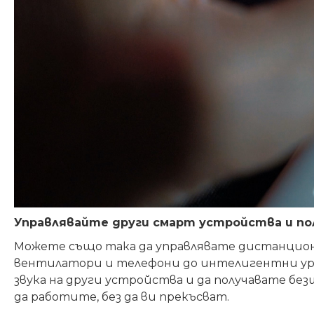
Управлявайте други смарт устройства и по
Можете също така да управлявате дистанцион
вентилатори и телефони до интелигентни уре
звука на други устройства и да получавате б
да работите, без да ви прекъсват.