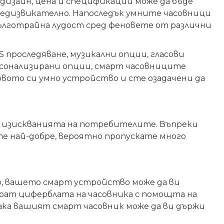
дизайн, цена и спецификации може да бъде
редизвикателно. Напоследък умните часовници
ълготрайна лудост сред феновете от различни
проследяване, музикални опции, гласови
ерсонализирани опции, смарт часовниците
овото си умно
устройство
и сте озадачени да
 на изискванията на потребителите. Въпреки
те най-добре, вероятно пропускате много
р, вашето
смарт устройство
може да ви
рат циферблата на часовника с помощта на
ка вашият смарт часовник може да ви държи