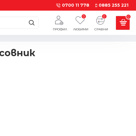
0700 11 778
0885 255 221
0
0
0
ПРОФИЛ
ЛЮБИМИ
СРАВНИ
асовник