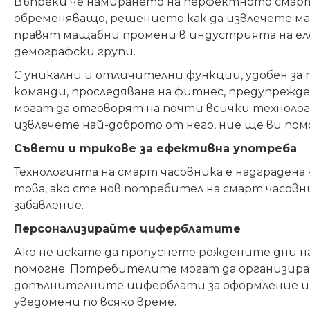
Въпреки че намирането на перфектното сма
обременяващо, решението как да извлечете м
правят мащабни промени в индустрията на ел
демографски групи.
С уникални и отличителни функции, удобен за 
команди, проследяване на фитнес, предупрежде
могат да отговорят на почти всички технологи
извлечете най-доброто от него, ние ще ви
пом
Съвети и трикове за ефективна употреба
Технологията на смарт часовника е надградена
това, ако сте нов потребител на смарт часовн
забавление.
Персонализирайте циферблатите
Ако не искате да пропуснете рождените дни н
помогне. Потребителите могат да организират
допълнителните циферблати за оформление и 
уведомени по всяко време.