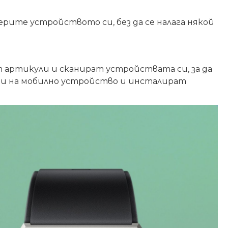
ерите устройството си, без да се налага някой
т артикули и сканират устройствата си, за да
и на мобилно устройство и инсталират