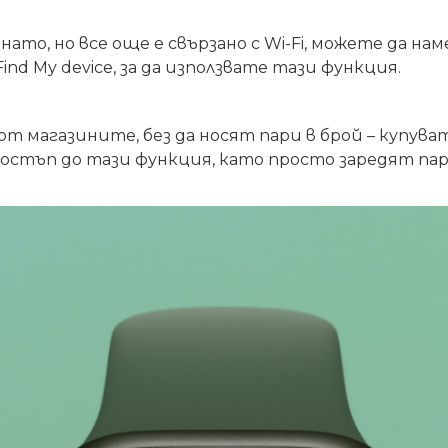
то, но все още е свързано с Wi-Fi, можете да нам
nd My device, за да използвате тази функция.
т магазините, без да носят пари в брой – купува
тъп до тази функция, като просто заредят пар