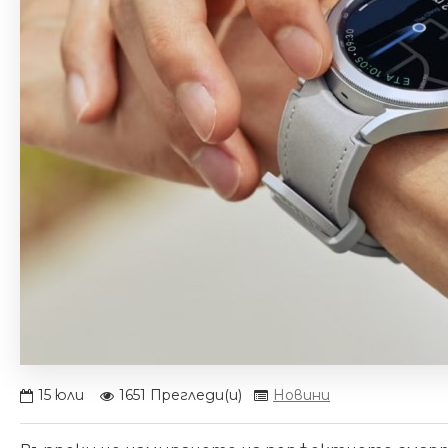
15
юли
1651 Прегледи(и)
Новини