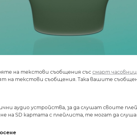
варяте на текстови съобщения със
смарт часовни
арят на текстови съобщения. Така вашите
съобще
ни аудио устройства, за да слушат своите плейл
ане на SD картата с плейлиста, те могат да слу
носене