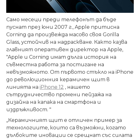
Само месеци преди телефонът да бъде
пуснат през юни 2007 г., Apple притисна
Corning да произвежда масово своя Gorilla
Glass, устойчив на надраскване. Както казва
главният оперативен директор на Apple,
"Apple и Corning имат дълга история на
съвместна работа за постигане на
невъзможното. От първото стъкло на iPhone
до революционния керамичен щит в
линията на
iPhone 12
, нашето
сътрудничество промени пейзажа на
дизайна на капака на смартфона и
издръжливост. "
„Керамичният щит е отличен пример за
технологиите, които са възможни, когато
дълбоките иновации се срещнат със силата