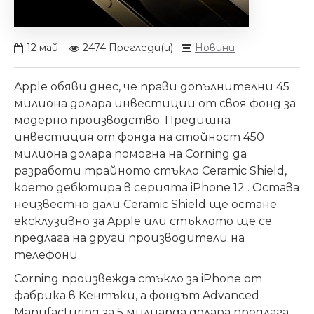
12
май
2474 Прегледи(и)
Новини
Apple обяви днес, че прави допълнителни 45
милиона долара инвестиции от своя фонд за
модерно производство. Предишна
инвестиция от фонда на стойност 450
милиона долара помогна на Corning да
разработи трайното стъкло Ceramic Shield,
което дебютира в серията iPhone 12 . Остава
неизвестно дали Ceramic Shield ще остане
ексклузивно за Apple или стъклото ще се
предлага на други производители на
телефони.
Corning произвежда стъкло за iPhone от
фабрика в Кентъки, а фондът Advanced
Manufacturing за 5 милиарда долара предлага