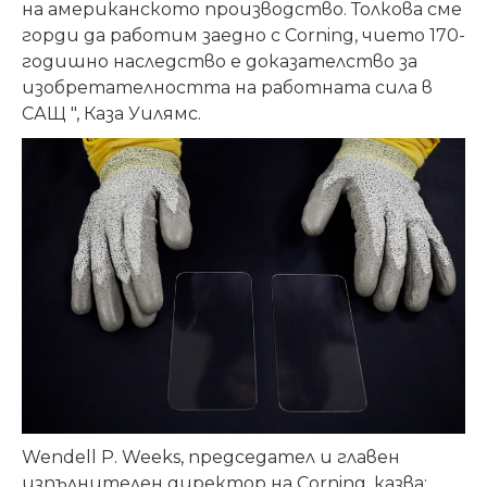
на американското производство. Толкова сме
горди да работим заедно с Corning, чието 170-
годишно наследство е доказателство за
изобретателността на работната сила в
САЩ ", Каза Уилямс.
Wendell P. Weeks, председател и главен
изпълнителен директор на Corning, казва: