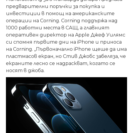
предварителни поръчки за покупка и
инвестиции в помощ на американските
операции на Corning. Corning поддържа над
1000 работни места в САЩ, а главният
оперативен директор на Apple Джеф Уилямс
си спомня първите дни на iPhone и приноса
на Corning. „Първоначално iPhone щеше да има
пластмасов екран, но Стив Джобс забеляза, че
екраните лесно се надраскват, когато се
носят в джоба.