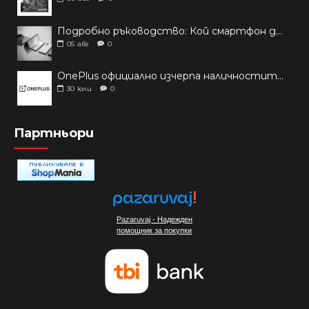
Подробно ръководство: Кой смартфон да купиш през 2026 г.?
05
авг
0
OnePlus официално изчерпа наличностите си от телефони на основни пазари
30
юли
0
Партньори
Pazaruvaj - Надежден
помощник за покупки