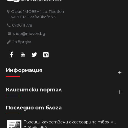
Офис "МОВЕН", гр. Плевен
ул. "П. Р. Славейков" 73
0700 11 778
shop@moven.bg
За връзка
Информация
Клиентски портал
Последно от блога
Търсиш качествени аксесоари за твоя модел? Как правилно да защитим новия си смартфон: Ръководство за аксесоари през 2026 г.
06
авг
0