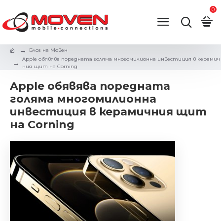
0
Блог на Мовен
Apple обявява поредната голяма многомилионна инвестиция в керамич
ния щит на Corning
Apple обявява поредната
голяма многомилионна
инвестиция в керамичния щит
на Corning