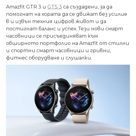
Amazfit GTR 3 и
GTS 3
са създадени, за да
помогнат на хората да се движат без усилие
в и извън техния цифров живот и да
постигнат баланс и успех. Тези нови смарт
часовници се присъединяват към
обширното портфолио на Amazfit от стилни
и спортни смарт часовници и
гривни
,
фитнес оборудване и слушалки.