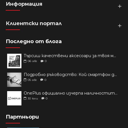
Информация
Клиентски портал
Последно от блога
Търсиш качествени аксесоари за твоя модел? Как правилно да защитим новия си смартфон: Ръководство за аксесоари през 2026 г.
06
авг
0
Подробно ръководство: Кой смартфон да купиш през 2026 г.?
05
авг
0
OnePlus официално изчерпа наличностите си от телефони на основни пазари
30
юли
0
Партньори