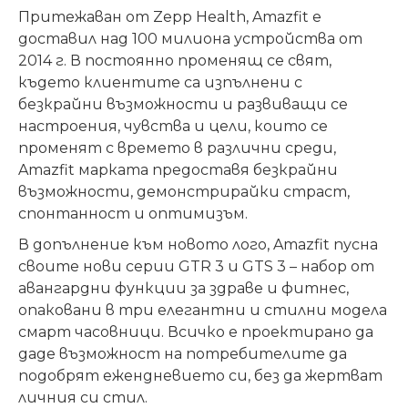
Притежаван от Zepp Health, Amazfit е
доставил над 100 милиона устройства от
2014 г. В постоянно променящ се свят,
където клиентите са изпълнени с
безкрайни възможности и развиващи се
настроения, чувства и цели, които се
променят с времето в различни среди,
Amazfit марката предоставя безкрайни
възможности, демонстрирайки страст,
спонтанност и оптимизъм.
В допълнение към новото лого, Amazfit пусна
своите нови серии GTR 3 и GTS 3 – набор от
авангардни функции за здраве и фитнес,
опаковани в три елегантни и стилни модела
смарт часовници. Всичко е проектирано да
даде възможност на потребителите да
подобрят
ежендневието
си, без да жертват
личния си стил.