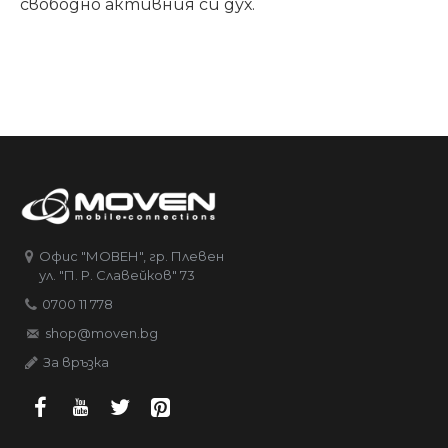
свободно активния си дух.
Офис "МОВЕН", гр. Плевен
ул. "П. Р. Славейков" 73
0700 11 778
shop@moven.bg
За връзка