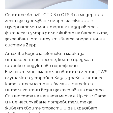
Сериите Amazfit GTR 3 и GTS 3 са модерни и
лесни за използване смарт часовници с
изчерпателен мониторинг на здравето и
фитнеса и ултра дълъг живот на батерията,
захранвани от интуитивната операционна
система Zepp.
Amazfit е водеща световна марка за
интелигентно носене, която предлага
широко продуктово портфолио,
включително смарт часовници и ленти, TWS
слушалки и устройства за здраве и фитнес
като интелигентни бягащи пътеки и
интелигентни везни за състава на тялото.
Същността на нашата марка е Up Your Game
и ние насърчаваме потребителите да
живеят своите страсти и да изразяват