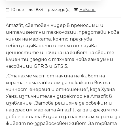
10
ное
1834 Прегледи(и)
Новини
Amazfit, световен лидер в
преносими
и
интелигентни технологии, представи нова
линия
на марката, която празнува
себеизразяването и смело отразява
ценностите и начина на живот на своите
клиенти, заедно с тяхната нова гама умни
часовници GTR 3 и GTS 3.
„Станахме част от начина на живот на
хората, помагайки им да покажат своята
личност, енергия и отношение“, каза Хуанг
Уанг, изпълнителен директор на Amazfit в
изявление. „Затова решихме да освежим и
надградим марката Amazfit, за да изразим по-
добре нашата визия и да насърчим хората да
живеят по-здравословен живот. За първата